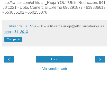
http://twitter.com/elTitular_Rioja YOUTUBE: Redacción: 941
38 1221 - Dpto. Comercial Externo 696291877 - 639886619
- 653835102 - 650255876
El Titular de La Rioja
-- ® -- eltitulardelarioja@eltitulardelarioja.es
enero 31, 2013
Compartir
‹
›
Inicio
Ver versión web