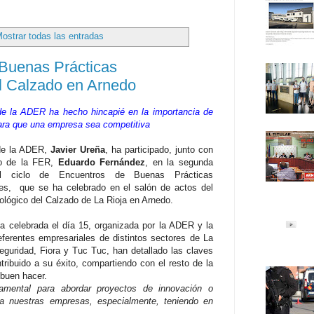
ostrar todas las entradas
 Buenas Prácticas
el Calzado en Arnedo
de la ADER ha hecho hincapié en la importancia de
para que una empresa sea competitiva
 de la ADER,
Javier Ureña
, ha participado, junto con
io de la FER,
Eduardo Fernández
, en la segunda
el ciclo de Encuentros de Buenas Prácticas
es, que se ha celebrado en el salón de actos del
ológico del Calzado de La Rioja en Arnedo.
da celebrada el día 15, organizada por la ADER y la
eferentes empresariales de distintos sectores de La
Seguridad, Fiora y Tuc Tuc, han detallado las claves
tribuido a su éxito, compartiendo con el resto de la
 buen hacer.
damental para abordar proyectos de innovación o
 a nuestras empresas, especialmente, teniendo en