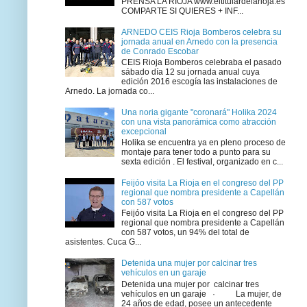
PRENSA LA RIOJA www.eltitulardelarioja.es
COMPARTE SI QUIERES + INF...
ARNEDO CEIS Rioja Bomberos celebra su
jornada anual en Arnedo con la presencia
de Conrado Escobar
CEIS Rioja Bomberos celebraba el pasado
sábado día 12 su jornada anual cuya
edición 2016 escogía las instalaciones de
Arnedo. La jornada co...
Una noria gigante "coronará" Holika 2024
con una vista panorámica como atracción
excepcional
Holika se encuentra ya en pleno proceso de
montaje para tener todo a punto para su
sexta edición . El festival, organizado en c...
Feijóo visita La Rioja en el congreso del PP
regional que nombra presidente a Capellán
con 587 votos
Feijóo visita La Rioja en el congreso del PP
regional que nombra presidente a Capellán
con 587 votos, un 94% del total de
asistentes. Cuca G...
Detenida una mujer por calcinar tres
vehículos en un garaje
Detenida una mujer por calcinar tres
vehículos en un garaje · La mujer, de
24 años de edad, posee un antecedente