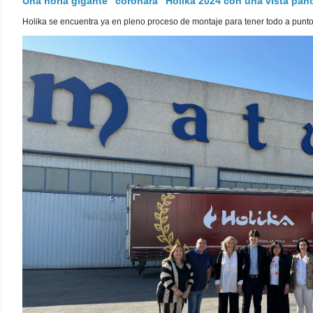
Una noria gigante "coronará" Holika 2024 con una vista pa
Holika se encuentra ya en pleno proceso de montaje para tener todo a punto pa