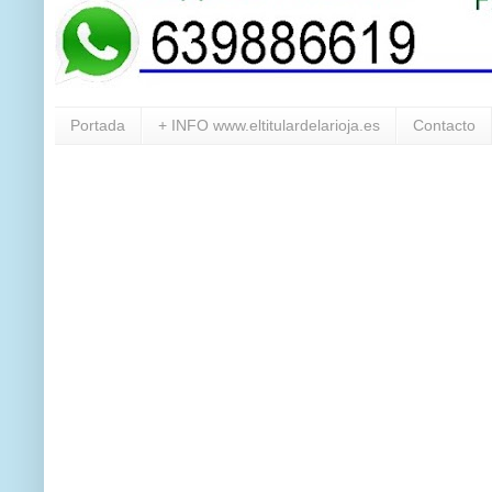
Portada
+ INFO www.eltitulardelarioja.es
Contacto