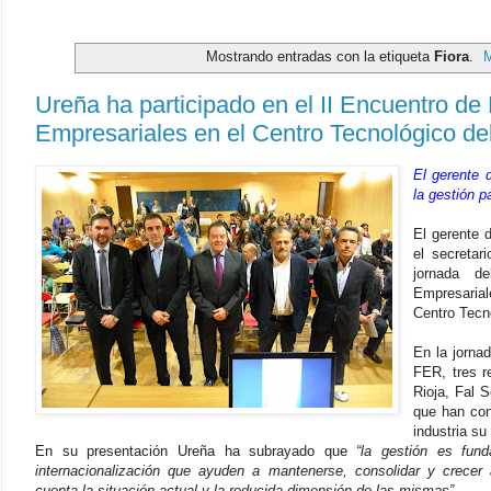
Mostrando entradas con la etiqueta
Fiora
.
M
Ureña ha participado en el II Encuentro de
Empresariales en el Centro Tecnológico d
El gerente 
la gestión 
El gerente
el secretar
jornada d
Empresarial
Centro Tecn
En la jorna
FER, tres r
Rioja, Fal 
que han con
industria su
En su presentación Ureña ha subrayado que
“la gestión es fun
internacionalización que ayuden a mantenerse, consolidar y crecer
cuenta la situación actual y la reducida dimensión de las mismas”.