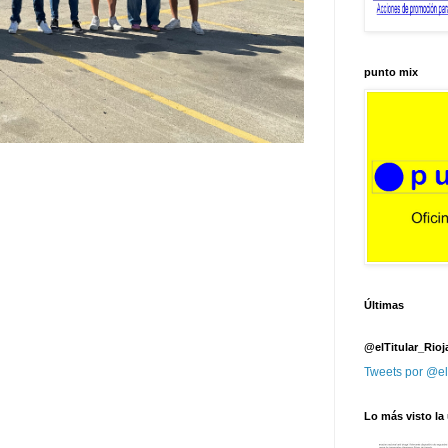
punto mix
Últimas
@elTitular_Rioj
Tweets por @el
Lo más visto la