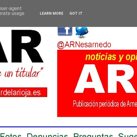
 user-agent
nerate usage
LEARN MORE
GOT IT