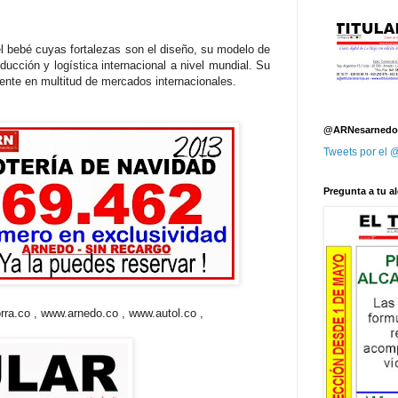
l bebé cuyas fortalezas son el diseño, su modelo de
ucción y logística internacional a nivel mundial. Su
ente en multitud de mercados internacionales.
@ARNesarnedo
Tweets por el
Pregunta a tu al
a.co , www.arnedo.co , www.autol.co ,