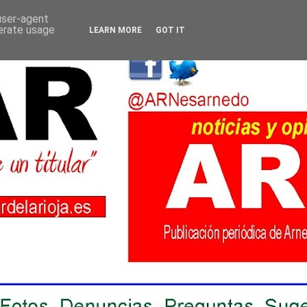
 user-agent
nerate usage
LEARN MORE
GOT IT