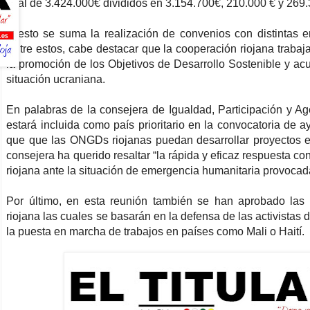
total de 3.424.000€ divididos en 3.154.700€, 210.000 € y 269
A esto se suma la realización de convenios con distintas 
Entre estos, cabe destacar que la cooperación riojana trabaj
la promoción de los Objetivos de Desarrollo Sostenible y ac
situación ucraniana.
En palabras de la consejera de Igualdad, Participación y 
estará incluida como país prioritario en la convocatoria de a
que que las ONGDs riojanas puedan desarrollar proyectos en
consejera ha querido resaltar “la rápida y eficaz respuesta c
riojana ante la situación de emergencia humanitaria provocada
Por último, en esta reunión también se han aprobado las 
riojana las cuales se basarán en la defensa de las activista
la puesta en marcha de trabajos en países como Mali o Haití.