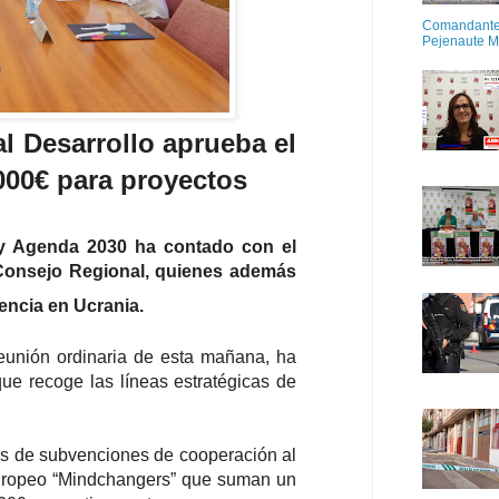
Comandante M
Pejenaute 
l Desarrollo aprueba el
000€ para proyectos
 y Agenda 2030 ha contado con el
 Consejo Regional, quienes además
encia en Ucrania.
eunión ordinaria de esta mañana, ha
ue recoge las líneas estratégicas de
as de subvenciones de cooperación al
 europeo “Mindchangers” que suman un