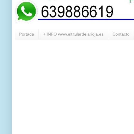
Portada
+ INFO www.eltitulardelarioja.es
Contacto