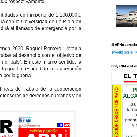
.300 respectivamente.
entidades con importe de 1.106.000€.
ará con la Universidad de La Rioja en
udirá al llamado de emergencia por la
@ARNesarnedo
Agenda 2030, Raquel Romero “Ucrania
Tweets por el
yudas al desarrollo con el objetivo de
 el país”. En este mismo sentido, la
Pregunta a tu al
on la que ha respondido la cooperación
 por la guerra”.
líneas de trabajo de la cooperación
s defensoras de derechos humanos y en