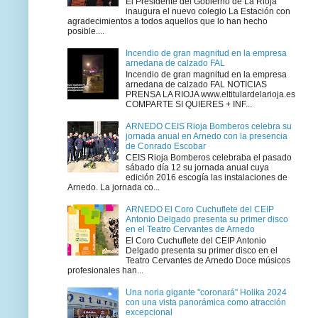
El Presidente del Gobierno de La Rioja
inaugura el nuevo colegio La Estación con
agradecimientos a todos aquellos que lo han hecho
posible....
Incendio de gran magnitud en la empresa
arnedana de calzado FAL
Incendio de gran magnitud en la empresa
arnedana de calzado FAL NOTICIAS
PRENSA LA RIOJA www.eltitulardelarioja.es
COMPARTE SI QUIERES + INF...
ARNEDO CEIS Rioja Bomberos celebra su
jornada anual en Arnedo con la presencia
de Conrado Escobar
CEIS Rioja Bomberos celebraba el pasado
sábado día 12 su jornada anual cuya
edición 2016 escogía las instalaciones de
Arnedo. La jornada co...
ARNEDO El Coro Cuchuflete del CEIP
Antonio Delgado presenta su primer disco
en el Teatro Cervantes de Arnedo
El Coro Cuchuflete del CEIP Antonio
Delgado presenta su primer disco en el
Teatro Cervantes de Arnedo Doce músicos
profesionales han...
Una noria gigante "coronará" Holika 2024
con una vista panorámica como atracción
excepcional