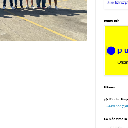
punto mix
Últimas
@elTitular_Rioj
Tweets por @el
Lo más visto la