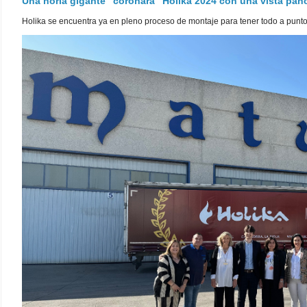
Una noria gigante "coronará" Holika 2024 con una vista pa
Holika se encuentra ya en pleno proceso de montaje para tener todo a punto pa