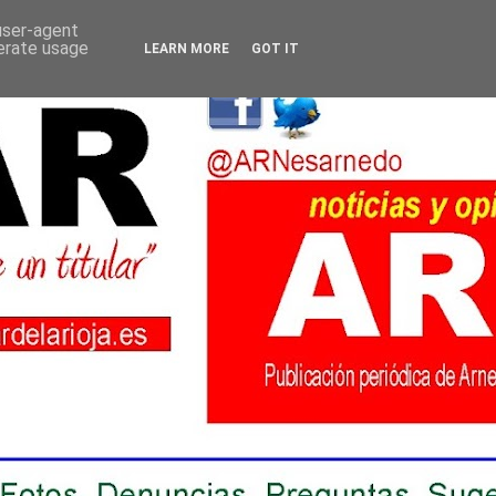
 user-agent
nerate usage
LEARN MORE
GOT IT