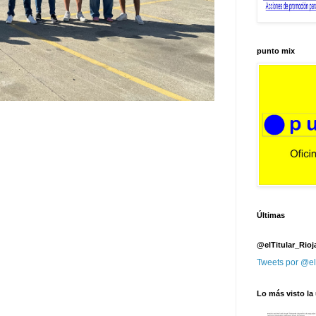
punto mix
Últimas
@elTitular_Rioj
Tweets por @el
Lo más visto la