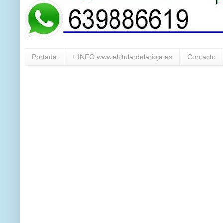
Portada
+ INFO www.eltitulardelarioja.es
Contacto