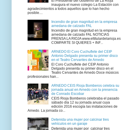
El Presidente del Gobierno de La Rioja
inaugura el nuevo colegio La Estación con
agradecimientos a todos aquellos que lo han hecho
posible....
Incendio de gran magnitud en la empresa
arnedana de calzado FAL
Incendio de gran magnitud en la empresa
arnedana de calzado FAL NOTICIAS
PRENSA LA RIOJA www.eltitulardelarioja.es
COMPARTE SI QUIERES + INF...
ARNEDO El Coro Cuchuflete del CEIP
Antonio Delgado presenta su primer disco
en el Teatro Cervantes de Arnedo
El Coro Cuchuflete del CEIP Antonio
Delgado presenta su primer disco en el
Teatro Cervantes de Arnedo Doce músicos
profesionales han...
ARNEDO CEIS Rioja Bomberos celebra su
jornada anual en Arnedo con la presencia
de Conrado Escobar
CEIS Rioja Bomberos celebraba el pasado
sábado día 12 su jornada anual cuya
edición 2016 escogía las instalaciones de
Arnedo. La jornada co...
Detenida una mujer por calcinar tres
vehículos en un garaje
Detenida una mujer por calcinar tres