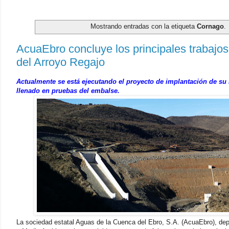
Mostrando entradas con la etiqueta
Cornago
.
AcuaEbro concluye los principales trabajos
del Arroyo Regajo
Actualmente se está ejecutando el proyecto de implantación de su
llenado en pruebas del embalse.
La sociedad estatal Aguas de la Cuenca del Ebro, S.A. (AcuaEbro), depe