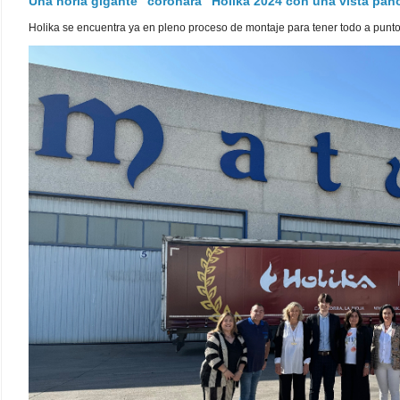
Una noria gigante "coronará" Holika 2024 con una vista pa
Holika se encuentra ya en pleno proceso de montaje para tener todo a punto pa