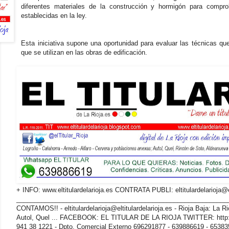
diferentes materiales de la construcción y hormigón para compro
establecidas en la ley.
Esta iniciativa supone una oportunidad para evaluar las técnicas qu
que se utilizan en las obras de edificación.
+ INFO: www.eltitulardelarioja.es CONTRATA PUBLI: eltitulardelarioja@el
_______________________________________________________________
CONTAMOS!! - eltitulardelarioja@eltitulardelarioja.es - Rioja Baja: La Ri
Autol, Quel ... FACEBOOK: EL TITULAR DE LA RIOJA TWITTER: http://
941 38 1221 - Dpto. Comercial Externo 696291877 - 639886619 - 65383