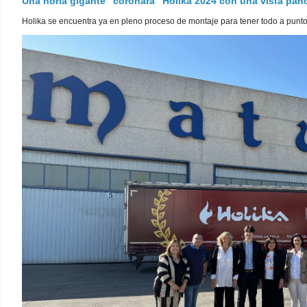
Una noria gigante "coronará" Holika 2024 con una vista pa
Holika se encuentra ya en pleno proceso de montaje para tener todo a punto pa