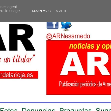
 user-agent
nerate usage
LEARN MORE
GOT IT