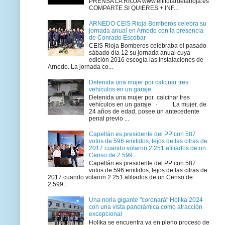
PRENSA LA RIOJA www.eltitulardelarioja.es
COMPARTE SI QUIERES + INF...
ARNEDO CEIS Rioja Bomberos celebra su
jornada anual en Arnedo con la presencia
de Conrado Escobar
CEIS Rioja Bomberos celebraba el pasado
sábado día 12 su jornada anual cuya
edición 2016 escogía las instalaciones de
Arnedo. La jornada co...
Detenida una mujer por calcinar tres
vehículos en un garaje
Detenida una mujer por calcinar tres
vehículos en un garaje · La mujer, de
24 años de edad, posee un antecedente
penal previo ...
Capellán es presidente del PP con 587
votos de 596 emitidos, lejos de las cifras de
2017 cuando votaron 2.251 afiliados de un
Censo de 2.599
Capellán es presidente del PP con 587
votos de 596 emitidos, lejos de las cifras de
2017 cuando votaron 2.251 afiliados de un Censo de
2.599...
Una noria gigante "coronará" Holika 2024
con una vista panorámica como atracción
excepcional
Holika se encuentra ya en pleno proceso de