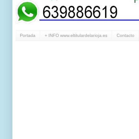
Portada
+ INFO www.eltitulardelarioja.es
Contacto