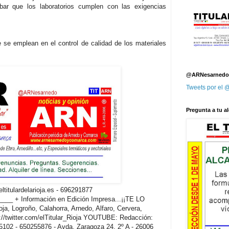
bar que los laboratorios cumplen con las exigencias
e se emplean en el control de calidad de los materiales
@ARNesarnedo
Tweets por el
Pregunta a tu al
titulardelarioja.es - 696291877
 + Información en Edición Impresa...¡¡TE LO
oja, Logroño, Calahorra, Arnedo, Alfaro, Cervera,
twitter.com/elTitular_Rioja YOUTUBE: Redacción:
5102 - 650255876 - Avda. Zaragoza 24, 2º A - 26006