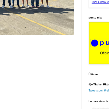
punto mix
Últimas
@elTitular_Rioj
Tweets por @el
Lo más visto la