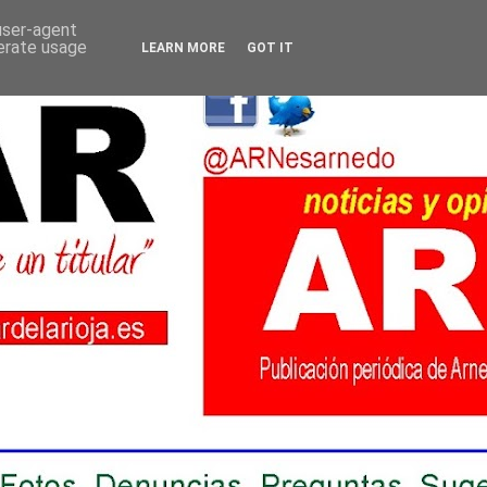
 user-agent
nerate usage
LEARN MORE
GOT IT