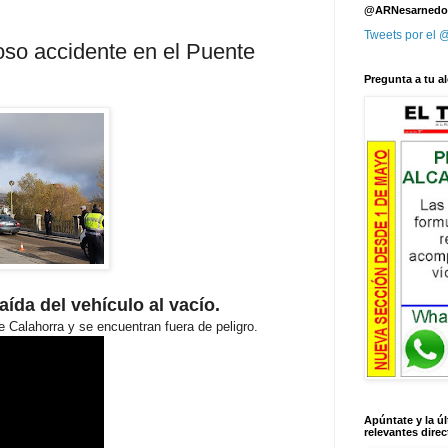
@ARNesarnedo
Tweets por el
 accidente en el Puente
Pregunta a tu al
ída del vehículo al vacío.
 Calahorra y se encuentran fuera de peligro.
Apúntate y la úl
relevantes direc