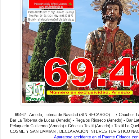
--- 69462 - Arnedo, Loteria de Navidad (SIN RECARGO) --- • Chuches 
Bar La Taberna de Lucas (Arnedo) • Regalos Rioseco (Arnedo) • Bar Lat
Peluquería Guillermo (Arnedo) • Génesis Textil (Arnedo) • Textil La Q
COSME Y SAN DAMIÁN , DECLARACIÓN INTERÉS TURÍSTICO NA
Aparatoso accidente en el Puente Cidacos con 