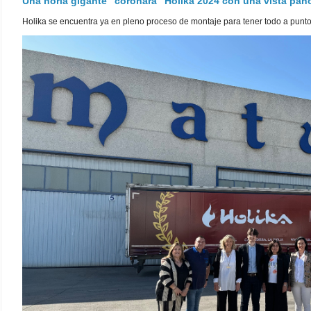
Una noria gigante "coronará" Holika 2024 con una vista pa
Holika se encuentra ya en pleno proceso de montaje para tener todo a punto pa