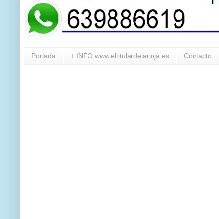
Portada
+ INFO www.eltitulardelarioja.es
Contacto