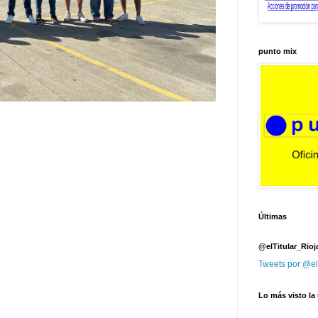
punto mix
Últimas
@elTitular_Rioj
Tweets por @el
Lo más visto la