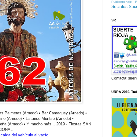
Publirreportaje
R
Sociales
Suc
SR
Contacta: suert
URRA 2019. Tude
Las Palmeras (Arnedo) • Bar Camagüey (Arnedo) •
ino (Arnedo) • Estanco Montse (Arnedo) •
ueleña (Arnedo) • Y mucho más... 2019 - Fiestas SAN
CIONAL
caída del vehículo al vacío