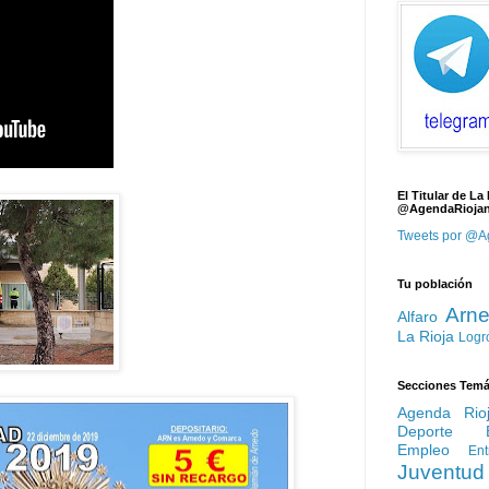
El Titular de La
@AgendaRioja
Tweets por @A
Tu población
Arn
Alfaro
La Rioja
Logr
Secciones Temá
Agenda Rio
Deporte
Empleo
Ent
Juventud