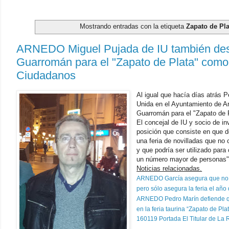
Mostrando entradas con la etiqueta
Zapato de Pla
ARNEDO Miguel Pujada de IU también desm
Guarromán para el "Zapato de Plata" como
Ciudadanos
Al igual que hacía días atrás 
Unida en el Ayuntamiento de A
Guarromán para el "Zapato de 
El concejal de IU y socio de i
posición que consiste en que 
una feria de novilladas que no
y que podría ser utilizado para
un número mayor de personas"
Noticias relacionadas.
ARNEDO García asegura que no exi
pero sólo asegura la feria el año
ARNEDO Pedro Marín defiende que 
en la feria taurina “Zapato de Pla
160119 Portada El Titular de La 