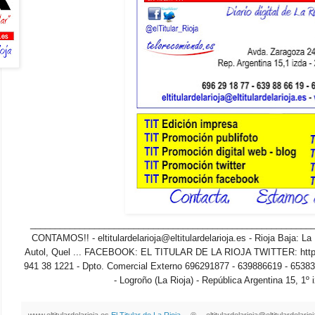
_____________________________________________________________
CONTAMOS!! - eltitulardelarioja@eltitulardelarioja.es - Rioja Baja: La
Autol, Quel ... FACEBOOK: EL TITULAR DE LA RIOJA TWITTER: http:/
941 38 1221 - Dpto. Comercial Externo 696291877 - 639886619 - 65383
- Logroño (La Rioja) - República Argentina 15, 1º 
www.eltitulardelarioja.es
El Titular de La Rioja
-- ® -- eltitulardelarioja@eltitulardelari