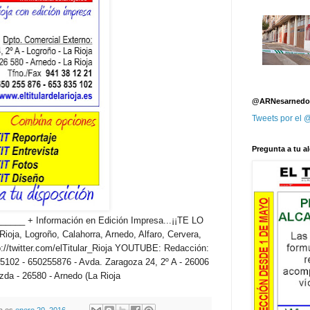
@ARNesarnedo
Tweets por el
Pregunta a tu al
__ + Información en Edición Impresa...¡¡TE LO
 Rioja, Logroño, Calahorra, Arnedo, Alfaro, Cervera,
/twitter.com/elTitular_Rioja YOUTUBE: Redacción:
5102 - 650255876 - Avda. Zaragoza 24, 2º A - 26006
izda - 26580 - Arnedo (La Rioja
oja.es
enero 20, 2016