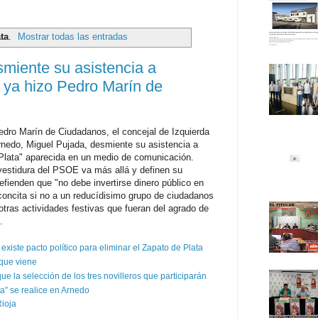
ta
.
Mostrar todas las entradas
iente su asistencia a
 ya hizo Pedro Marín de
Pedro Marín de Ciudadanos, el concejal de Izquierda
rnedo, Miguel Pujada, desmiente su asistencia a
Plata" aparecida en un medio de comunicación.
nvestidura del PSOE va más allá y definen su
defienden que
"no debe invertirse dinero público en
 concita si no a un reducídisimo grupo de ciudadanos
 otras actividades festivas que fueran del agrado de
.
ste pacto político para eliminar el Zapato de Plata
 que viene
la selección de los tres novilleros que participarán
ta” se realice en Arnedo
Rioja