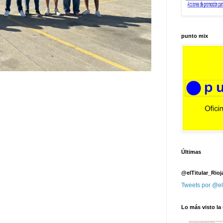
punto mix
Últimas
@elTitular_Rioj
Tweets por @el
Lo más visto la