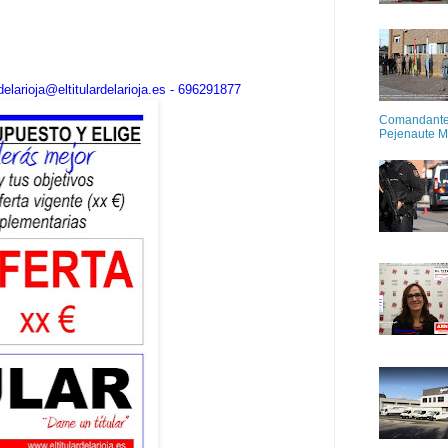
elarioja@eltitulardelarioja.es - 696291877
Comandante M
Pejenaute 