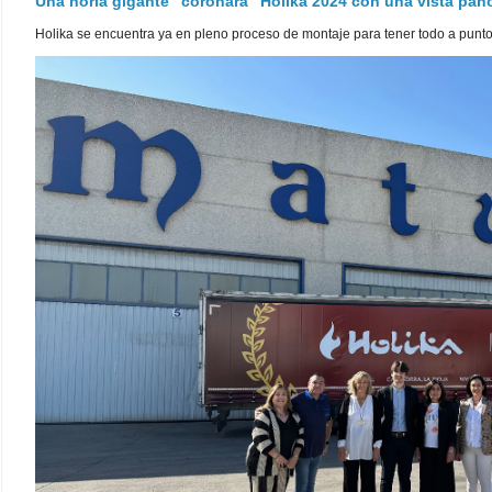
Una noria gigante "coronará" Holika 2024 con una vista pa
Holika se encuentra ya en pleno proceso de montaje para tener todo a punto pa