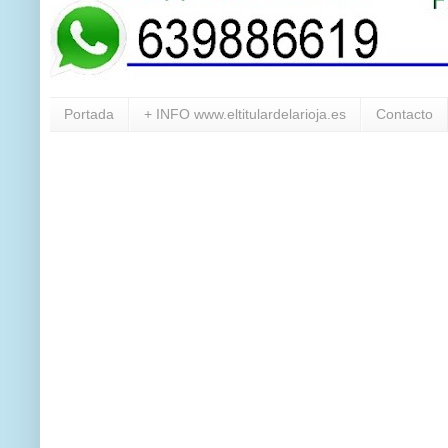
Portada
+ INFO www.eltitulardelarioja.es
Contacto