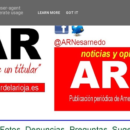
 user-agent
nerate usage
LEARN MORE
GOT IT