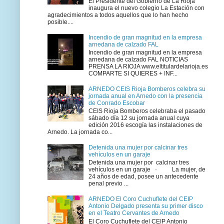
El Presidente del Gobierno de La Rioja
inaugura el nuevo colegio La Estación con
agradecimientos a todos aquellos que lo han hecho
posible....
Incendio de gran magnitud en la empresa
arnedana de calzado FAL
Incendio de gran magnitud en la empresa
arnedana de calzado FAL NOTICIAS
PRENSA LA RIOJA www.eltitulardelarioja.es
COMPARTE SI QUIERES + INF...
ARNEDO CEIS Rioja Bomberos celebra su
jornada anual en Arnedo con la presencia
de Conrado Escobar
CEIS Rioja Bomberos celebraba el pasado
sábado día 12 su jornada anual cuya
edición 2016 escogía las instalaciones de
Arnedo. La jornada co...
Detenida una mujer por calcinar tres
vehículos en un garaje
Detenida una mujer por calcinar tres
vehículos en un garaje · La mujer, de
24 años de edad, posee un antecedente
penal previo ...
ARNEDO El Coro Cuchuflete del CEIP
Antonio Delgado presenta su primer disco
en el Teatro Cervantes de Arnedo
El Coro Cuchuflete del CEIP Antonio