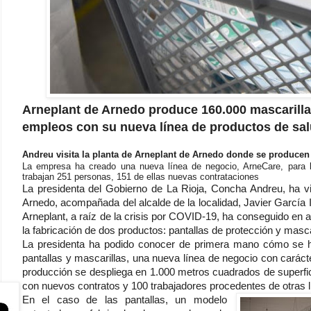
Arneplant de Arnedo produce 160.000 mascarilla
empleos con su nueva línea de productos de sa
Andreu visita la planta de Arneplant de Arnedo donde se producen 
La empresa ha creado una nueva línea de negocio, ArneCare, para l
trabajan 251 personas, 151 de ellas nuevas contrataciones
La presidenta del Gobierno de La Rioja, Concha Andreu, ha vi
Arnedo, acompañada del alcalde de la localidad, Javier García Ib
Arneplant, a raíz de la crisis por COVID-19, ha conseguido e
la fabricación de dos productos: pantallas de protección y masca
La presidenta ha podido conocer de primera mano cómo se ha
pantallas y mascarillas, una nueva línea de negocio con cará
producción se despliega en 1.000 metros cuadrados de superfi
con nuevos contratos y 100 trabajadores procedentes de otras 
En el caso de las pantallas, un modelo