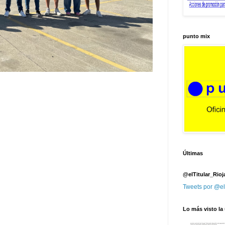
punto mix
Últimas
@elTitular_Rioj
Tweets por @el
Lo más visto la