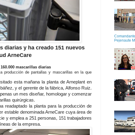
Comandante M
Pejenaute 
s diarias y ha creado 151 nuevos
lud ArneCare
160.000 mascarillas diarias
a producción de pantallas y mascarillas en la que
sitado esta mañana la planta de Arneplant en
áñez, y el gerente de la fábrica, Alfonso Ruiz.
n apenas un mes diseñar, homologar y comenzar
rillas quirúrgicas.
 readaptado la planta para la producción de
cter estable denominada ArneCare cuya área de
cie y emplea a 251 personas, 151 trabajadores
líneas de la empresa.