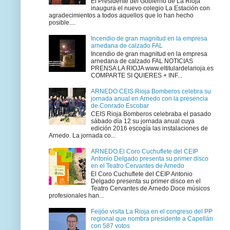
El Presidente del Gobierno de La Rioja
inaugura el nuevo colegio La Estación con
agradecimientos a todos aquellos que lo han hecho
posible....
Incendio de gran magnitud en la empresa
arnedana de calzado FAL
Incendio de gran magnitud en la empresa
arnedana de calzado FAL NOTICIAS
PRENSA LA RIOJA www.eltitulardelarioja.es
COMPARTE SI QUIERES + INF...
ARNEDO CEIS Rioja Bomberos celebra su
jornada anual en Arnedo con la presencia
de Conrado Escobar
CEIS Rioja Bomberos celebraba el pasado
sábado día 12 su jornada anual cuya
edición 2016 escogía las instalaciones de
Arnedo. La jornada co...
ARNEDO El Coro Cuchuflete del CEIP
Antonio Delgado presenta su primer disco
en el Teatro Cervantes de Arnedo
El Coro Cuchuflete del CEIP Antonio
Delgado presenta su primer disco en el
Teatro Cervantes de Arnedo Doce músicos
profesionales han...
Feijóo visita La Rioja en el congreso del PP
regional que nombra presidente a Capellán
con 587 votos