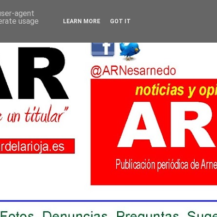
 user-agent
nerate usage
LEARN MORE
GOT IT