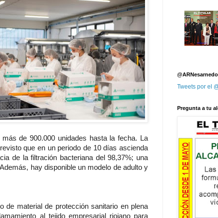
@ARNesarnedo
Tweets por el
Pregunta a tu al
o más de 900.000 unidades hasta la fecha. La
revisto que en un periodo de 10 días ascienda
cia de la filtración bacteriana del 98,37%; una
a. Además, hay disponible un modelo de adulto y
o de material de protección sanitario en plena
amamiento al tejido empresarial riojano para