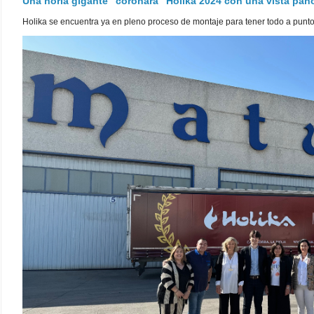
Una noria gigante "coronará" Holika 2024 con una vista pa
Holika se encuentra ya en pleno proceso de montaje para tener todo a punto pa