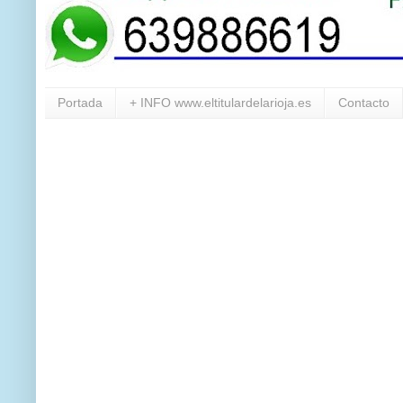
Portada
+ INFO www.eltitulardelarioja.es
Contacto