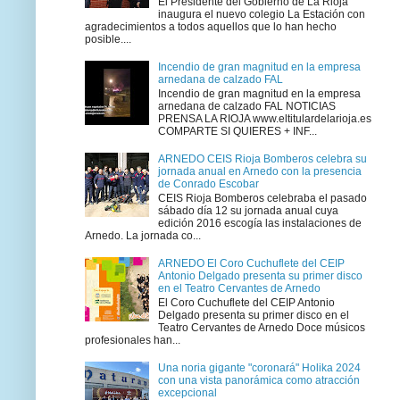
El Presidente del Gobierno de La Rioja
inaugura el nuevo colegio La Estación con
agradecimientos a todos aquellos que lo han hecho
posible....
Incendio de gran magnitud en la empresa
arnedana de calzado FAL
Incendio de gran magnitud en la empresa
arnedana de calzado FAL NOTICIAS
PRENSA LA RIOJA www.eltitulardelarioja.es
COMPARTE SI QUIERES + INF...
ARNEDO CEIS Rioja Bomberos celebra su
jornada anual en Arnedo con la presencia
de Conrado Escobar
CEIS Rioja Bomberos celebraba el pasado
sábado día 12 su jornada anual cuya
edición 2016 escogía las instalaciones de
Arnedo. La jornada co...
ARNEDO El Coro Cuchuflete del CEIP
Antonio Delgado presenta su primer disco
en el Teatro Cervantes de Arnedo
El Coro Cuchuflete del CEIP Antonio
Delgado presenta su primer disco en el
Teatro Cervantes de Arnedo Doce músicos
profesionales han...
Una noria gigante "coronará" Holika 2024
con una vista panorámica como atracción
excepcional