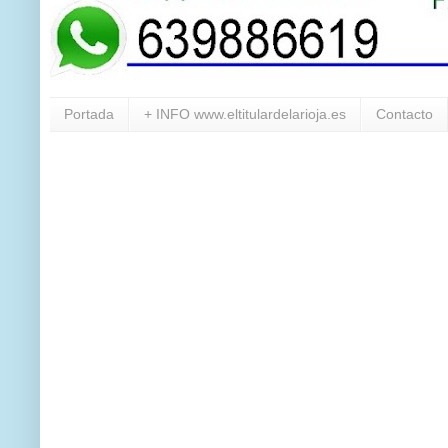
Portada
+ INFO www.eltitulardelarioja.es
Contacto