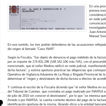
En una provi
primera ins
consideració
en sede jud
comunicació
investigado
Juan Antoni
Manuel Sori
En ese sentido, los tres podrán defenderse de las acusaciones reflejada
dio origen al llamado "Caso INAR".
Según la Fiscalía, "fue objeto de denuncia el pago indebido de la factu
por un importe de 174.831,28€ (148.162,10€ más IVA), con el presumibl
mencionado, que el señor Medina ratificó en sede judicial, manifestando 
dicha factura", y estima oportuno practicar las diligencias que correspon
Operativa de Vigilancia Aduanera de La Rioja y Brigada Provincial de la 
determinar el "origen y destinatario de dicha factura a efectos de acredi
Y continua el escrito de la Fiscalía diciendo que "el señor Medina en su 
del Tribunal de Cuentas, que constaba un pago realizado por INARSA a u
de julio de 2010 sin conocer el destinatario", por lo que "se interesa qu
Arnedo o por INARSA, la cuenta corriente destino del pago de la factur
identificación oportuna de la misma, librando oficio a la entidad bancari