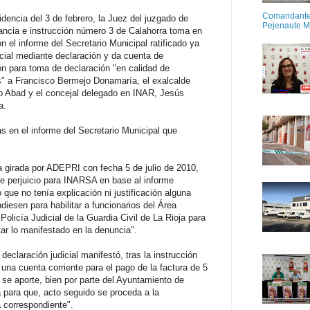
Comandante M
dencia del 3 de febrero, la Juez del juzgado de
Pejenaute 
tancia e instrucción número 3 de Calahorra toma en
n el informe del Secretario Municipal ratificado ya
icial mediante declaración y da cuenta de
n para toma de declaración "en calidad de
s" a Francisco Bermejo Donamaría, el exalcalde
o Abad y el concejal delegado en INAR, Jesús
a.
s en el informe del Secretario Municipal que
ra girada por ADEPRI con fecha 5 de julio de 2010,
e perjuicio para INARSA en base al informe
que no tenía explicación ni justificación alguna
diesen para habilitar a funcionarios del Área
Policía Judicial de la Guardia Civil de La Rioja para
tar lo manifestado en la denuncia".
declaración judicial manifestó, tras la instrucción
na cuenta corriente para el pago de la factura de 5
e se aporte, bien por parte del Ayuntamiento de
a para que, acto seguido se proceda a la
a correspondiente".