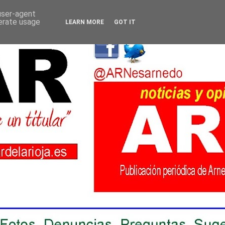
 user-agent
nerate usage
LEARN MORE
GOT IT