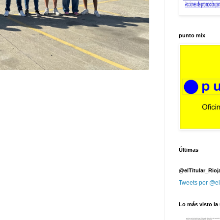
punto mix
Últimas
@elTitular_Rioj
Tweets por @el
Lo más visto la