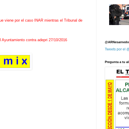
e viene por el caso INAR mientras el Tribunal de
l Ayuntamiento contra adepri
27/10/2016
@ARNesarnedo
Tweets por el
Pregunta a tu al