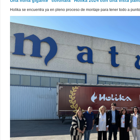
Una noria gigante "coronará" Holika 2024 con una vista pa
Holika se encuentra ya en pleno proceso de montaje para tener todo a punto pa