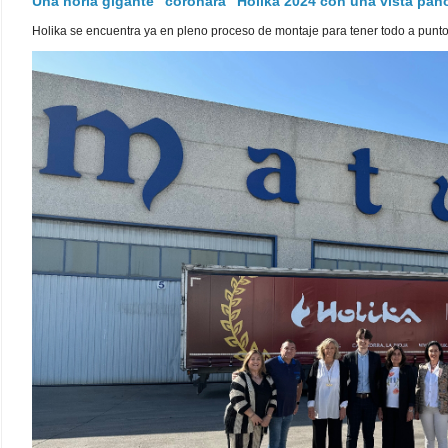
Una noria gigante "coronará" Holika 2024 con una vista pa
Holika se encuentra ya en pleno proceso de montaje para tener todo a punto pa