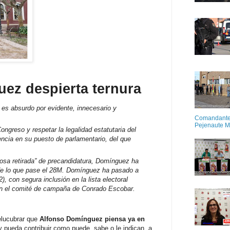
ez despierta ternura
es absurdo por evidente, innecesario y
Comandante M
Pejenaute 
ngreso y respetar la legalidad estatutaria del
ncia en su puesto de parlamentario, del que
rosa retirada” de precandidatura, Domínguez ha
de lo que pase el 28M.
Domínguez ha pasado a
, con segura inclusión en la lista electoral
a en el comité de campaña de Conrado Escobar.
 elucubrar que
Alfonso Domínguez piensa ya en
 pueda contribuir como puede, sabe o le indican, a