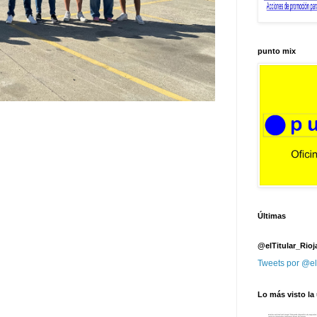
punto mix
Últimas
@elTitular_Rioj
Tweets por @el
Lo más visto la