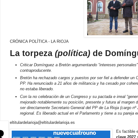
CRÓNICA POLÍTICA - LA RIOJA
La torpeza
(política)
de Domíngu
Criticar Domínguez a Bretón argumentando “intereses personales” 
contraproducente.
Bretón ha rechazado cargos y puestos por ser fiel a defender un Co
PP. Ha renunciado a 21 años de militancia y ha cesado por cohere
no estaba liberado.
Con la no celebración de un Congreso y su pactada e irreal “gene
mejorado notablemente su posición, presente y futura al margen 
ser directamente Secretario General del PP de La Rioja (cargo nº 2)
regional. Es liberado actual en el Parlamento y tiene a su parej
eltitulardelarioja@eltitulardelarioja.es
Es factible
clave 2027
y