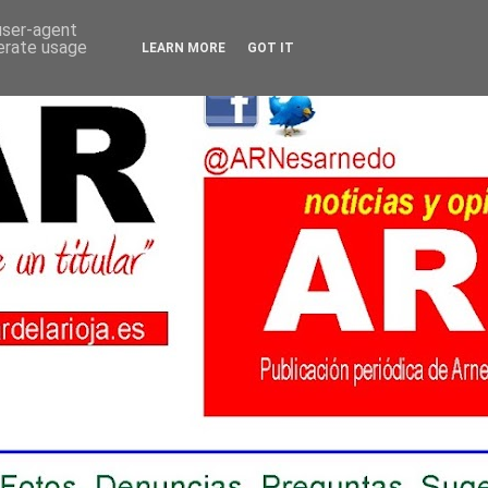
 user-agent
nerate usage
LEARN MORE
GOT IT