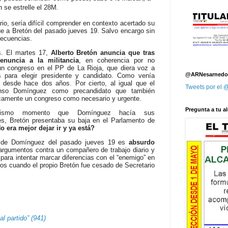
 se estrelle el 28M.
rio, sería difícil comprender en contexto acertado su
ue a Bretón del pasado jueves 19. Salvo encargo sin
secuencias.
. El martes 17,
Alberto Bretón anuncia que tras
enuncia a la militancia
, en coherencia por no
un congreso en el PP de La Rioja, que diera voz a
@ARNesarnedo
os para elegir presidente y candidato. Como venía
 desde hace dos años. Por cierto, al igual que el
Tweets por el
onso Domínguez como precandidato que también
icamente un congreso como necesario y urgente.
Pregunta a tu al
smo momento que Domínguez hacía sus
es, Bretón presentaba su baja en el Parlamento de
 era mejor dejar ir y ya está?
” de Domínguez del pasado jueves 19
es
absurdo
argumentos contra un compañero de trabajo diario y
para intentar marcar diferencias con el “enemigo” en
ceros cuando el propio Bretón fue cesado de Secretario
 partido” (941)