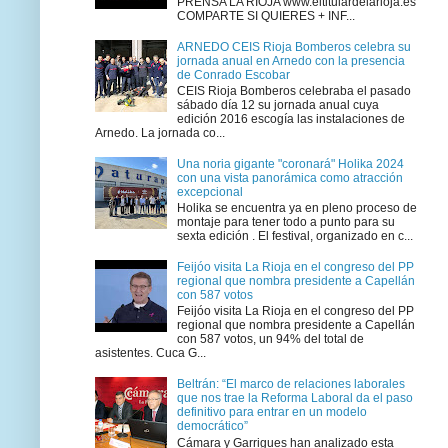
PRENSA LA RIOJA www.eltitulardelarioja.es
COMPARTE SI QUIERES + INF...
ARNEDO CEIS Rioja Bomberos celebra su
jornada anual en Arnedo con la presencia
de Conrado Escobar
CEIS Rioja Bomberos celebraba el pasado
sábado día 12 su jornada anual cuya
edición 2016 escogía las instalaciones de
Arnedo. La jornada co...
Una noria gigante "coronará" Holika 2024
con una vista panorámica como atracción
excepcional
Holika se encuentra ya en pleno proceso de
montaje para tener todo a punto para su
sexta edición . El festival, organizado en c...
Feijóo visita La Rioja en el congreso del PP
regional que nombra presidente a Capellán
con 587 votos
Feijóo visita La Rioja en el congreso del PP
regional que nombra presidente a Capellán
con 587 votos, un 94% del total de
asistentes. Cuca G...
Beltrán: “El marco de relaciones laborales
que nos trae la Reforma Laboral da el paso
definitivo para entrar en un modelo
democrático”
Cámara y Garrigues han analizado esta