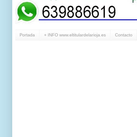
Portada
+ INFO www.eltitulardelarioja.es
Contacto