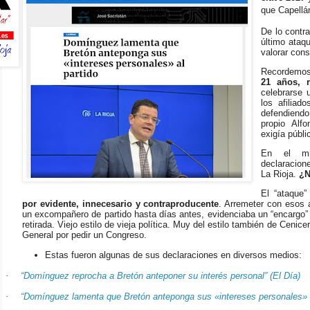
que Capellán
De lo contra
último ataq
valorar con
Recordemos
21 años, r
celebrarse 
los afiliad
defendiendo
propio Alf
exigía públ
En el mi
declaracion
La Rioja.
¿No
El “ataque
por evidente, innecesario y contraproducente
. Arremeter con esos 
un excompañero de partido hasta días antes, evidenciaba un “encargo” 
retirada. Viejo estilo de vieja política. Muy del estilo también de Ceni
General por pedir un Congreso.
Estas fueron algunas de sus declaraciones en diversos medios:
·
“Domínguez reprocha a Bretón anteponer su interés personal” (El Día)
·
“Domínguez lamenta que Bretón anteponga sus «intereses personales» al