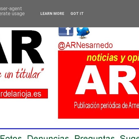
 user-agent
nerate usage
LEARN MORE
GOT IT