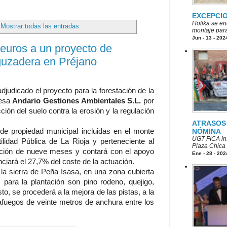
EXCEPCI
Holika se en
Mostrar todas las entradas
montaje para
Jun - 13 - 202
 euros a un proyecto de
Aguzadera en Préjano
judicado el proyecto para la forestación de la
resa
Andario Gestiones Ambientales S.L.
por
ión del suelo contra la erosión y la regulación
ATRASOS 
NÓMINA
 de propiedad municipal incluidas en el monte
UGT FICA ins
lidad Pública de La Rioja y perteneciente al
Plaza Chica p
cución de nueve meses y contará con el apoyo
Ene - 28 - 202
iará el 27,7% del coste de la actuación.
 la sierra de Peña Isasa, en una zona cubierta
 para la plantación son pino rodeno, quejigo,
o, se procederá a la mejora de las pistas, a la
afuegos de veinte metros de anchura entre los