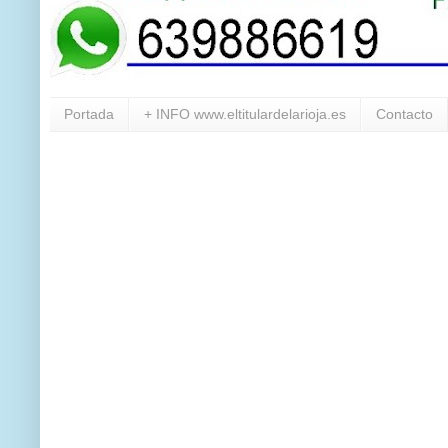
Portada
+ INFO www.eltitulardelarioja.es
Contacto