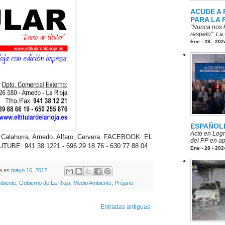
ACUDE A
PARA LA 
"Nunca nos h
respeto": La
Ene - 28 - 202
ESPAÑOL
Acto en Logr
a: Calahorra, Arnedo, Alfaro, Cervera. FACEBOOK: EL
del PP en ap
UTUBE: 941 38 1221 - 696 29 18 76 - 630 77 88 04
Ene - 28 - 202
oja.es
mayo 16, 2012
mbiente
,
Gobierno de La Rioja
,
Medio Ambiente
,
Préjano
Entradas antiguas