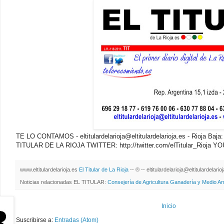
TE LO CONTAMOS - eltitulardelarioja@eltitulardelarioja.es - Rioja Baj
TITULAR DE LA RIOJA TWITTER: http://twitter.com/elTitular_Rioja YO
www.eltitulardelarioja.es
El Titular de La Rioja
-- ® -- eltitulardelarioja@eltitulardelari
Noticias relacionadas EL TITULAR:
Consejería de Agricultura Ganadería y Medio A
Inicio
Suscribirse a:
Entradas (Atom)