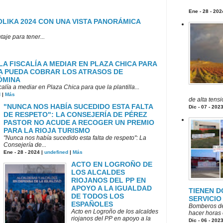
Ene - 28 - 202
LIKA 2024 CON UNA VISTA PANORÁMICA
aje para tener...
 LA FISCALÍA A MEDIAR EN PLAZA CHICA PARA
A PUEDA COBRAR LOS ATRASOS DE
ÓMINA
alía a mediar en Plaza Chica para que la plantilla...
d
|
Más
de alta tens
"NUNCA NOS HABÍA SUCEDIDO ESTA FALTA
Dic - 07 - 202
DE RESPETO": LA CONSEJERÍA DE PÉREZ
PASTOR NO ACUDE A RECOGER UN PREMIO
PARA LA RIOJA TURISMO
"Nunca nos había sucedido esta falta de respeto": La
Consejería de...
Ene - 28 - 2024 |
undefined
|
Más
ACTO EN LOGROÑO DE
LOS ALCALDES
RIOJANOS DEL PP EN
APOYO A LA IGUALDAD
TIENEN D
DE TODOS LOS
SERVICIO
ESPAÑOLES
Bomberos de
Acto en Logroño de los alcaldes
hacer horas e
riojanos del PP en apoyo a la
Dic - 06 - 202