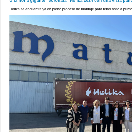
Una noria gigante "coronará" Holika 2024 con una vista pa
Holika se encuentra ya en pleno proceso de montaje para tener todo a punto pa