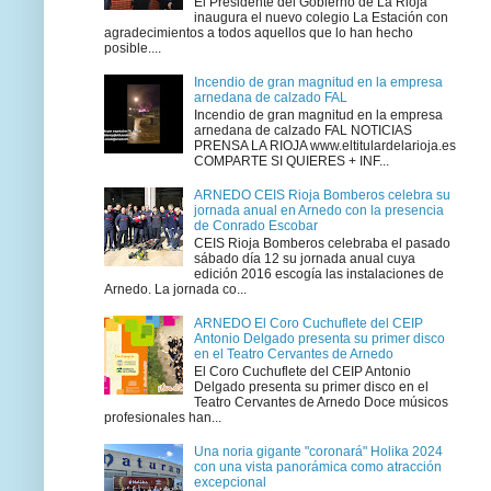
El Presidente del Gobierno de La Rioja
inaugura el nuevo colegio La Estación con
agradecimientos a todos aquellos que lo han hecho
posible....
Incendio de gran magnitud en la empresa
arnedana de calzado FAL
Incendio de gran magnitud en la empresa
arnedana de calzado FAL NOTICIAS
PRENSA LA RIOJA www.eltitulardelarioja.es
COMPARTE SI QUIERES + INF...
ARNEDO CEIS Rioja Bomberos celebra su
jornada anual en Arnedo con la presencia
de Conrado Escobar
CEIS Rioja Bomberos celebraba el pasado
sábado día 12 su jornada anual cuya
edición 2016 escogía las instalaciones de
Arnedo. La jornada co...
ARNEDO El Coro Cuchuflete del CEIP
Antonio Delgado presenta su primer disco
en el Teatro Cervantes de Arnedo
El Coro Cuchuflete del CEIP Antonio
Delgado presenta su primer disco en el
Teatro Cervantes de Arnedo Doce músicos
profesionales han...
Una noria gigante "coronará" Holika 2024
con una vista panorámica como atracción
excepcional