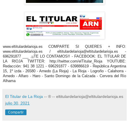
www.eltitulardelarioja.es
COMPARTE SI QUIERES + INFO:
www.eltitulardelarioja.es / eltitulardelarioja@eltitulardelarioja.es -
696291877 ___ .¡¡TE LO CONTAMOS!! - FACEBOOK: EL TITULAR DE
LA RIOJA TWITTER: http://twitter.com/elTitular_Rioja YOUTUBE:
Redacción: 941 38 1221 - 696291877 - 639886619 - República Argentina
15, 1º izda - 26580 - Arnedo (La Rioja) - La Rioja - Logroño - Calahorra -
Arnedo - Alfaro - Haro - Santo Domingo de la Calzada - Cervera del Río
Alhama
El Titular de La Rioja
-- ® -- eltitulardelarioja@eltitulardelarioja.es
julio 30, 2021
Compartir