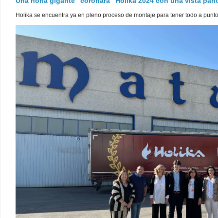
Una noria gigante "coronará" Holika 2024 con una vista pa
Holika se encuentra ya en pleno proceso de montaje para tener todo a punto pa