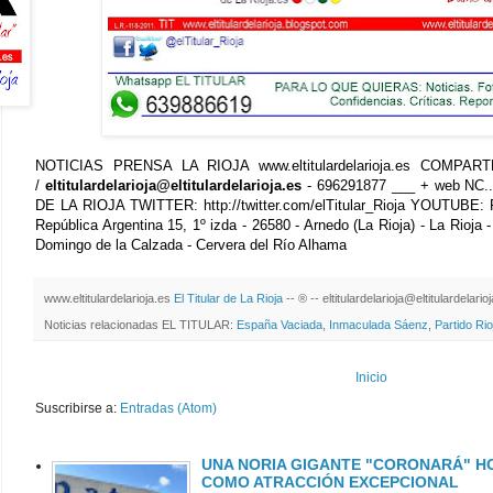
NOTICIAS PRENSA LA RIOJA www.eltitulardelarioja.es COMPARTE 
/
eltitulardelarioja@eltitulardelarioja.es
- 696291877 ___ + web NC
DE LA RIOJA TWITTER: http://twitter.com/elTitular_Rioja YOUTUBE: 
República Argentina 15, 1º izda - 26580 - Arnedo (La Rioja) - La Rioja -
Domingo de la Calzada - Cervera del Río Alhama
www.eltitulardelarioja.es
El Titular de La Rioja
-- ® -- eltitulardelarioja@eltitulardelari
Noticias relacionadas EL TITULAR:
España Vaciada
,
Inmaculada Sáenz
,
Partido Ri
Inicio
Suscribirse a:
Entradas (Atom)
UNA NORIA GIGANTE "CORONARÁ" HO
COMO ATRACCIÓN EXCEPCIONAL