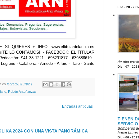
Ene - 28 - 202
SI QUIERES + INFO: www.eltitulardelarioja.es
..¡¡TE LO CONTAMOS!! - FACEBOOK: EL TITULAR
Redacción: 941 38 1221 - 696291877 - 639886619 -
de alta tens
 Logroño - Calahorra - Arnedo - Alfaro - Haro - Santo
Dic - 07 - 202
oja.es
febrero 07, 2023
ojano
,
Rubén Antoñanzas
Entradas antiguas
TIENEN D
SERVICIO
Bomberos de
LIKA 2024 CON UNA VISTA PANORÁMICA
hacer horas e
Dic - 06 - 202