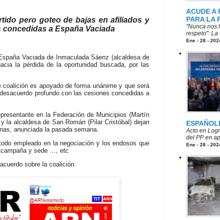
ACUDE A
PARA LA 
rtido pero goteo de bajas en afiliados y
"Nunca nos h
es concedidas a España Vaciada
respeto": La
Ene - 28 - 202
 España Vaciada de Inmaculada Sáenz (alcaldesa de
acia la pérdida de la oportunidad buscada, por las
de coalición es apoyado de forma unánime y que será
en desacuerdo profundo con las cesiones concedidas a
presentante en la Federación de Municipios (Martín
 y la alcaldesa de San Román (Pilar Cristóbal) dejan
ESPAÑOL
janas, anunciada la pasada semana.
Acto en Logr
del PP en ap
étodo empleado en la negociación y los endosos que
Ene - 28 - 202
e campaña y sede …, etc
acuerdo sobre la coalición.