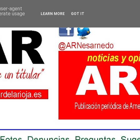
 user-agent
nerate usage
LEARN MORE
GOT IT