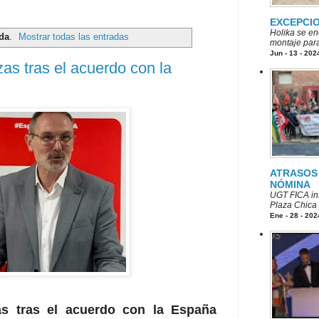
EXCEPCI
Holika se en
da
.
Mostrar todas las entradas
montaje para
Jun - 13 - 202
as tras el acuerdo con la
ATRASOS 
NÓMINA
UGT FICA ins
Plaza Chica p
Ene - 28 - 202
as tras el acuerdo con la España