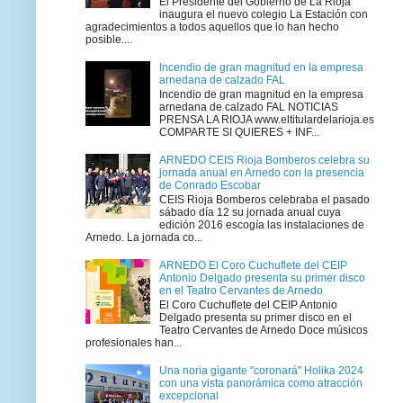
El Presidente del Gobierno de La Rioja
inaugura el nuevo colegio La Estación con
agradecimientos a todos aquellos que lo han hecho
posible....
Incendio de gran magnitud en la empresa
arnedana de calzado FAL
Incendio de gran magnitud en la empresa
arnedana de calzado FAL NOTICIAS
PRENSA LA RIOJA www.eltitulardelarioja.es
COMPARTE SI QUIERES + INF...
ARNEDO CEIS Rioja Bomberos celebra su
jornada anual en Arnedo con la presencia
de Conrado Escobar
CEIS Rioja Bomberos celebraba el pasado
sábado día 12 su jornada anual cuya
edición 2016 escogía las instalaciones de
Arnedo. La jornada co...
ARNEDO El Coro Cuchuflete del CEIP
Antonio Delgado presenta su primer disco
en el Teatro Cervantes de Arnedo
El Coro Cuchuflete del CEIP Antonio
Delgado presenta su primer disco en el
Teatro Cervantes de Arnedo Doce músicos
profesionales han...
Una noria gigante "coronará" Holika 2024
con una vista panorámica como atracción
excepcional