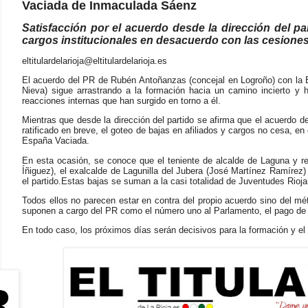
Vaciada de Inmaculada Sáenz
Satisfacción por el acuerdo desde la dirección del pa
cargos institucionales en desacuerdo con las cesion
eltitulardelarioja@eltitulardelarioja.es
El acuerdo del PR de Rubén Antoñanzas (concejal en Logroño) con la
Nieva) sigue arrastrando a la formación hacia un camino incierto y h
reacciones internas que han surgido en torno a él.
Mientras que desde la dirección del partido se afirma que el acuerdo 
ratificado en breve, el goteo de bajas en afiliados y cargos no cesa, 
España Vaciada.
En esta ocasión, se conoce que el teniente de alcalde de Laguna y re
Íñiguez), el exalcalde de Lagunilla del Jubera (José Martínez Ramírez)
el partido.
Estas bajas se suman a la casi totalidad de Juventudes Rio
Todos ellos no parecen estar en contra del propio acuerdo sino del m
suponen a cargo del PR como el número uno al Parlamento, el pago d
En todo caso, los próximos días serán decisivos para la formación y el 