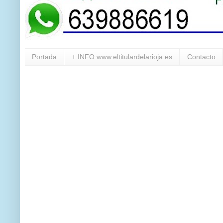
Portada
+ INFO www.eltitulardelarioja.es
Contacto