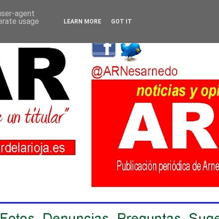
 user-agent
nerate usage
LEARN MORE
GOT IT