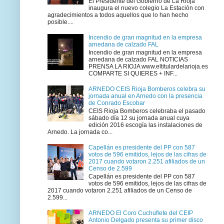
El Presidente del Gobierno de La Rioja
inaugura el nuevo colegio La Estación con
agradecimientos a todos aquellos que lo han hecho
posible....
Incendio de gran magnitud en la empresa
arnedana de calzado FAL
Incendio de gran magnitud en la empresa
arnedana de calzado FAL NOTICIAS
PRENSA LA RIOJA www.eltitulardelarioja.es
COMPARTE SI QUIERES + INF...
ARNEDO CEIS Rioja Bomberos celebra su
jornada anual en Arnedo con la presencia
de Conrado Escobar
CEIS Rioja Bomberos celebraba el pasado
sábado día 12 su jornada anual cuya
edición 2016 escogía las instalaciones de
Arnedo. La jornada co...
Capellán es presidente del PP con 587
votos de 596 emitidos, lejos de las cifras de
2017 cuando votaron 2.251 afiliados de un
Censo de 2.599
Capellán es presidente del PP con 587
votos de 596 emitidos, lejos de las cifras de
2017 cuando votaron 2.251 afiliados de un Censo de
2.599...
ARNEDO El Coro Cuchuflete del CEIP
Antonio Delgado presenta su primer disco