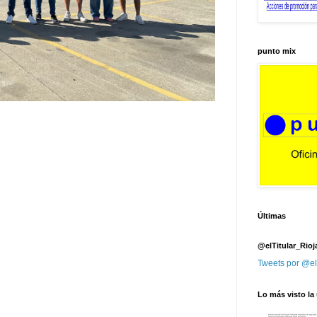
punto mix
Últimas
@elTitular_Rioj
Tweets por @el
Lo más visto la