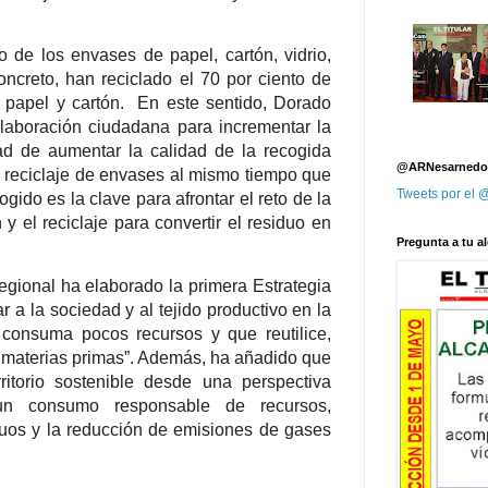
o de los envases de papel, cartón, vidrio,
ncreto, han reciclado el 70 por ciento de
de papel y cartón. En este sentido, Dorado
olaboración ciudadana para incrementar la
ad de aumentar la calidad de la recogida
@ARNesarnedo
de reciclaje de envases al mismo tiempo que
Tweets por el
gido es la clave para afrontar el reto de la
 y el reciclaje para convertir el residuo en
Pregunta a tu al
egional ha elaborado la primera Estrategia
r a la sociedad y al tejido productivo en la
consuma pocos recursos y que reutilice,
as materias primas”. Además, ha añadido que
ritorio sostenible desde una perspectiva
un consumo responsable de recursos,
duos y la reducción de emisiones de gases