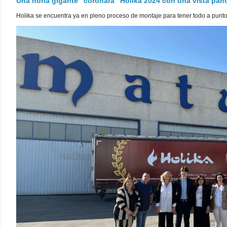
Una noria gigante "coronará" Holika 2024 con una vista pa
Holika se encuentra ya en pleno proceso de montaje para tener todo a punto pa