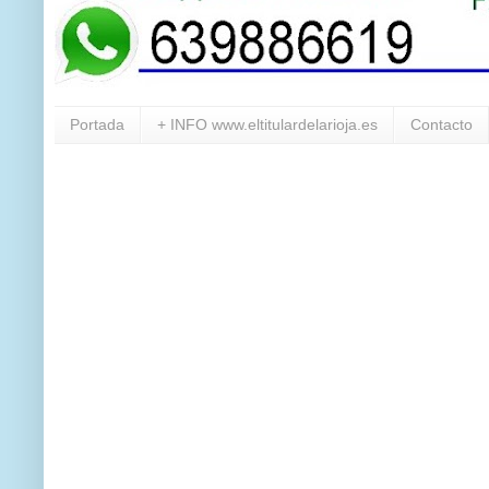
Portada
+ INFO www.eltitulardelarioja.es
Contacto