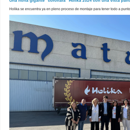
Una noria gigante "coronará" Holika 2024 con una vista pa
Holika se encuentra ya en pleno proceso de montaje para tener todo a punto pa