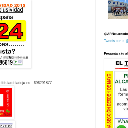
@ARNesarnedo
Tweets por el
Pregunta a tu al
titulardelarioja.es - 696291877