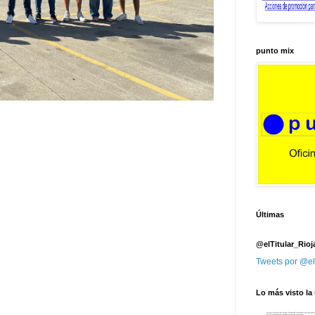
punto mix
Últimas
@elTitular_Rioj
Tweets por @el
Lo más visto la