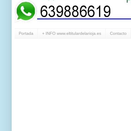
Portada
+ INFO www.eltitulardelarioja.es
Contacto