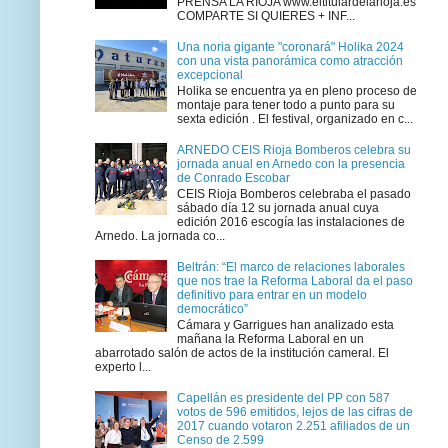
PRENSA LA RIOJA www.eltitulardelarioja.es
COMPARTE SI QUIERES + INF...
Una noria gigante "coronará" Holika 2024
con una vista panorámica como atracción
excepcional
Holika se encuentra ya en pleno proceso de
montaje para tener todo a punto para su
sexta edición . El festival, organizado en c...
ARNEDO CEIS Rioja Bomberos celebra su
jornada anual en Arnedo con la presencia
de Conrado Escobar
CEIS Rioja Bomberos celebraba el pasado
sábado día 12 su jornada anual cuya
edición 2016 escogía las instalaciones de
Arnedo. La jornada co...
Beltrán: “El marco de relaciones laborales
que nos trae la Reforma Laboral da el paso
definitivo para entrar en un modelo
democrático”
Cámara y Garrigues han analizado esta
mañana la Reforma Laboral en un
abarrotado salón de actos de la institución cameral. El
experto l...
Capellán es presidente del PP con 587
votos de 596 emitidos, lejos de las cifras de
2017 cuando votaron 2.251 afiliados de un
Censo de 2.599