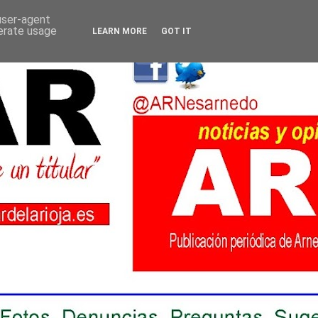
 user-agent
nerate usage
LEARN MORE
GOT IT