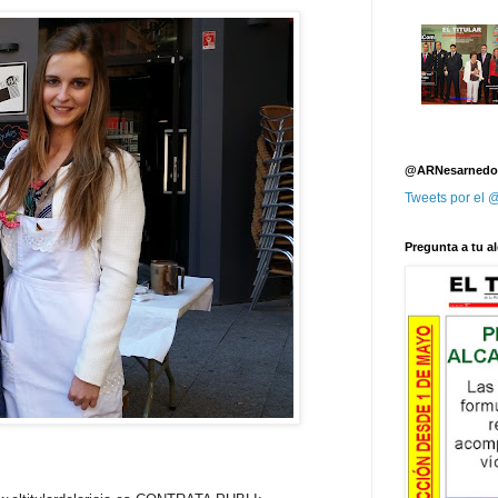
@ARNesarnedo
Tweets por el
Pregunta a tu al