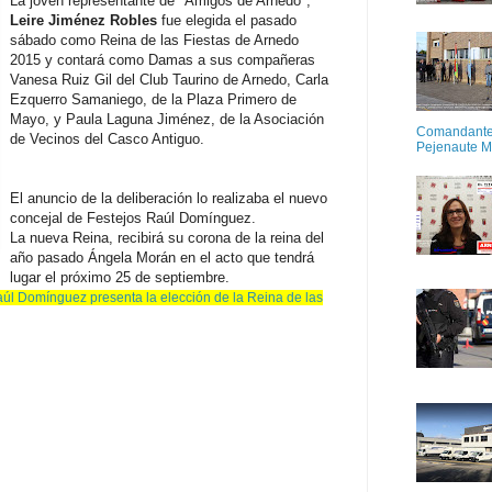
La joven representante de "Amigos de Arnedo",
Leire Jiménez Robles
fue elegida el pasado
sábado como Reina de las Fiestas de Arnedo
2015 y contará como Damas a sus compañeras
Vanesa Ruiz Gil del Club Taurino de Arnedo, Carla
Ezquerro Samaniego, de la Plaza Primero de
Mayo, y Paula Laguna Jiménez, de la Asociación
Comandante M
de Vecinos del Casco Antiguo.
Pejenaute 
El anuncio de la deliberación lo realizaba el nuevo
concejal de Festejos Raúl Domínguez.
La nueva Reina, recibirá su corona de la reina del
año pasado Ángela Morán en el acto que tendrá
lugar el próximo 25 de septiembre.
 Domínguez presenta la elección de la Reina de las