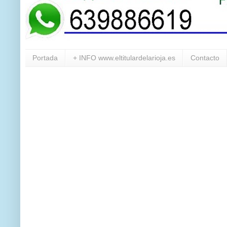
Portada
+ INFO www.eltitulardelarioja.es
Contacto