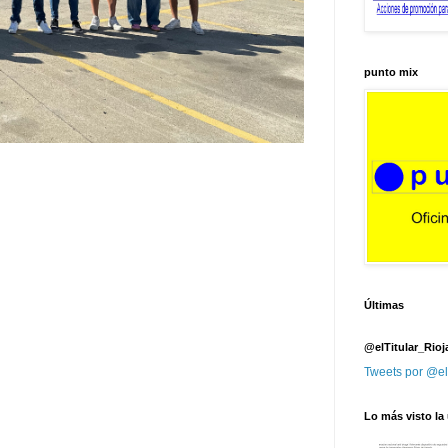
punto mix
Últimas
@elTitular_Rioj
Tweets por @el
Lo más visto la