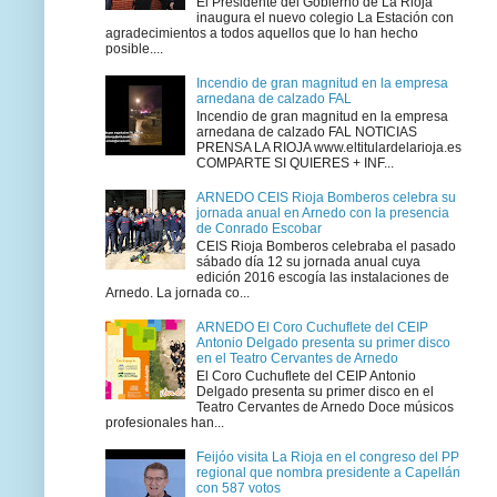
El Presidente del Gobierno de La Rioja
inaugura el nuevo colegio La Estación con
agradecimientos a todos aquellos que lo han hecho
posible....
Incendio de gran magnitud en la empresa
arnedana de calzado FAL
Incendio de gran magnitud en la empresa
arnedana de calzado FAL NOTICIAS
PRENSA LA RIOJA www.eltitulardelarioja.es
COMPARTE SI QUIERES + INF...
ARNEDO CEIS Rioja Bomberos celebra su
jornada anual en Arnedo con la presencia
de Conrado Escobar
CEIS Rioja Bomberos celebraba el pasado
sábado día 12 su jornada anual cuya
edición 2016 escogía las instalaciones de
Arnedo. La jornada co...
ARNEDO El Coro Cuchuflete del CEIP
Antonio Delgado presenta su primer disco
en el Teatro Cervantes de Arnedo
El Coro Cuchuflete del CEIP Antonio
Delgado presenta su primer disco en el
Teatro Cervantes de Arnedo Doce músicos
profesionales han...
Feijóo visita La Rioja en el congreso del PP
regional que nombra presidente a Capellán
con 587 votos