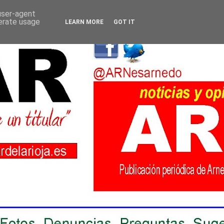
 user-agent
nerate usage
LEARN MORE
GOT IT