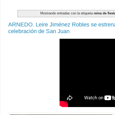
Mostrando entradas con la etiqueta
reina de fiest
ARNEDO. Leire Jiménez Robles se estrena
celebración de San Juan