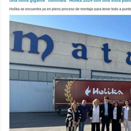
Una noria gigante "coronará" Holika 2024 con una vista pa
Holika se encuentra ya en pleno proceso de montaje para tener todo a punto pa