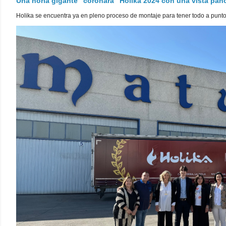
Una noria gigante "coronará" Holika 2024 con una vista pa
Holika se encuentra ya en pleno proceso de montaje para tener todo a punto pa