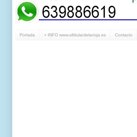
Portada
+ INFO www.eltitulardelarioja.es
Contacto