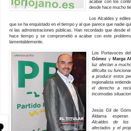
acabar con los conti
desde hace mucho tie
Los Alcaldes y edile
que se ha enquistado en el tiempo y al que parece que nadie quie
ni las administraciones públicas. Han recordado que desde el
hace tiempo y se comprometió a acabar con este problema
lamentablemente.
Los Portavoces de
Gómez
y
Marga 
luz afectan a much
dificulta su funcio
a producir estos pe
regionalista entien
el derecho a rec
incomodas situacio
Jesús Gil de Góm
Aldama esper
Alcaldes de los 
afectados y el pro