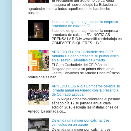
El Presidente del Gobierno de La Rioja
inaugura el nuevo colegio La Estación con
agradecimientos a todos aquellos que lo han hecho
posible....
Incendio de gran magnitud en la empresa
arnedana de calzado FAL
Incendio de gran magnitud en la empresa
arnedana de calzado FAL NOTICIAS
PRENSA LA RIOJA www.eltitulardelarioja.es
COMPARTE SI QUIERES + INF...
ARNEDO El Coro Cuchuflete del CEIP
Antonio Delgado presenta su primer disco
en el Teatro Cervantes de Arnedo
El Coro Cuchuflete del CEIP Antonio
Delgado presenta su primer disco en el
Teatro Cervantes de Arnedo Doce músicos
profesionales han...
ARNEDO CEIS Rioja Bomberos celebra su
jornada anual en Arnedo con la presencia
de Conrado Escobar
CEIS Rioja Bomberos celebraba el pasado
sábado día 12 su jornada anual cuya
edición 2016 escogía las instalaciones de
Arnedo. La jornada co...
Detenida una mujer por calcinar tres
vehículos en un garaje
Detenida una mujer por calcinar tres