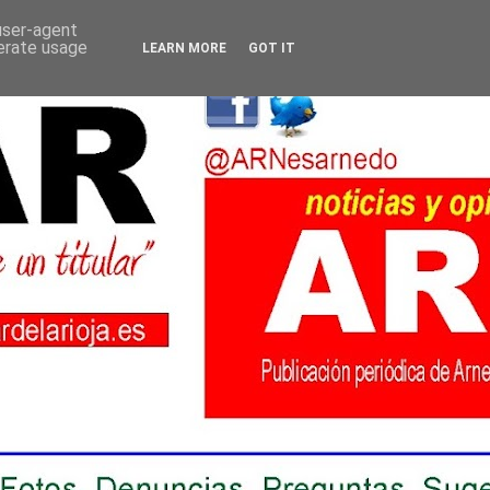
 user-agent
nerate usage
LEARN MORE
GOT IT