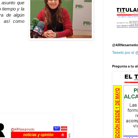
 asunto que
 tiempo y la
ora de algún
n, así como
@ARNesarnedo
Tweets por el
Pregunta a tu al