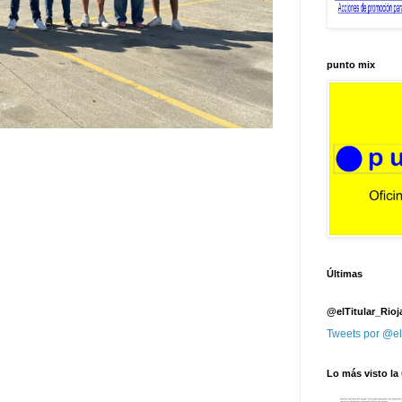
punto mix
Últimas
@elTitular_Rioj
Tweets por @el
Lo más visto la