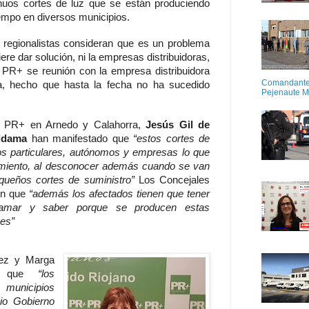
nuos cortes de luz que se están produciendo
mpo en diversos municipios.
s regionalistas consideran que es un problema
re dar solución, ni la empresas distribuidoras,
 PR+ se reunión con la empresa distribuidora
Comandante M
, hecho que hasta la fecha no ha sucedido
Pejenaute 
l PR+ en Arnedo y Calahorra,
Jesús Gil de
Aldama
han manifestado que
“estos cortes de
os particulares, autónomos y empresas lo que
namiento, al desconocer además cuando se van
queños cortes de suministro”
Los Concejales
den que
“además los afectados tienen que tener
lamar y saber porque se producen estas
nes”
ez y Marga
an que
“los
municipios
pio Gobierno