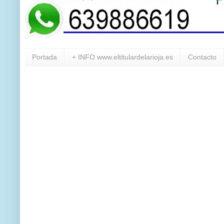
Portada
+ INFO www.eltitulardelarioja.es
Contacto