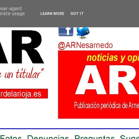
 user-agent
nerate usage
LEARN MORE
GOT IT