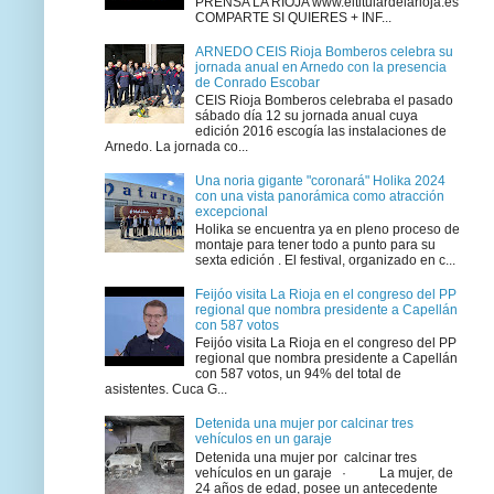
PRENSA LA RIOJA www.eltitulardelarioja.es
COMPARTE SI QUIERES + INF...
ARNEDO CEIS Rioja Bomberos celebra su
jornada anual en Arnedo con la presencia
de Conrado Escobar
CEIS Rioja Bomberos celebraba el pasado
sábado día 12 su jornada anual cuya
edición 2016 escogía las instalaciones de
Arnedo. La jornada co...
Una noria gigante "coronará" Holika 2024
con una vista panorámica como atracción
excepcional
Holika se encuentra ya en pleno proceso de
montaje para tener todo a punto para su
sexta edición . El festival, organizado en c...
Feijóo visita La Rioja en el congreso del PP
regional que nombra presidente a Capellán
con 587 votos
Feijóo visita La Rioja en el congreso del PP
regional que nombra presidente a Capellán
con 587 votos, un 94% del total de
asistentes. Cuca G...
Detenida una mujer por calcinar tres
vehículos en un garaje
Detenida una mujer por calcinar tres
vehículos en un garaje · La mujer, de
24 años de edad, posee un antecedente