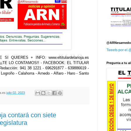
@ARNesarnedo
Tweets por el
SI QUIERES + INFO: www.eltitulardelarioja.es
..¡¡TE LO CONTAMOS!! - FACEBOOK: EL TITULAR
Pregunta a tu al
Redacción: 941 38 1221 - 696291877 - 639886619 -
 Logroño - Calahorra - Arnedo - Alfaro - Haro - Santo
oja.es
julio 02, 2023
ja contará con siete
egislatura