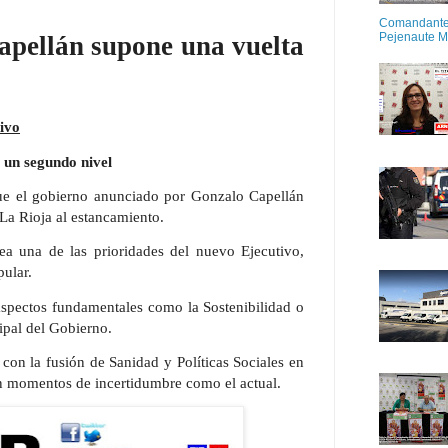
Comandante M
Pejenaute 
apellán supone una vuelta
ivo
a un segundo nivel
ue el gobierno anunciado por Gonzalo Capellán
 La Rioja al estancamiento.
a una de las prioridades del nuevo Ejecutivo,
pular.
aspectos fundamentales como la Sostenibilidad o
cipal del Gobierno.
con la fusión de Sanidad y Políticas Sociales en
en momentos de incertidumbre como el actual.