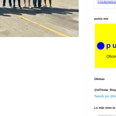
punto mix
Últimas
@elTitular_Rioj
Tweets por @el
Lo más visto la