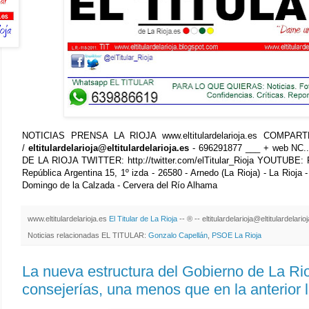
NOTICIAS PRENSA LA RIOJA www.eltitulardelarioja.es COMPARTE 
/
eltitulardelarioja@eltitulardelarioja.es
- 696291877 ___ + web NC
DE LA RIOJA TWITTER: http://twitter.com/elTitular_Rioja YOUTUBE: 
República Argentina 15, 1º izda - 26580 - Arnedo (La Rioja) - La Rioja -
Domingo de la Calzada - Cervera del Río Alhama
www.eltitulardelarioja.es
El Titular de La Rioja
-- ® -- eltitulardelarioja@eltitulardelari
Noticias relacionadas EL TITULAR:
Gonzalo Capellán
,
PSOE La Rioja
La nueva estructura del Gobierno de La Rio
consejerías, una menos que en la anterior l