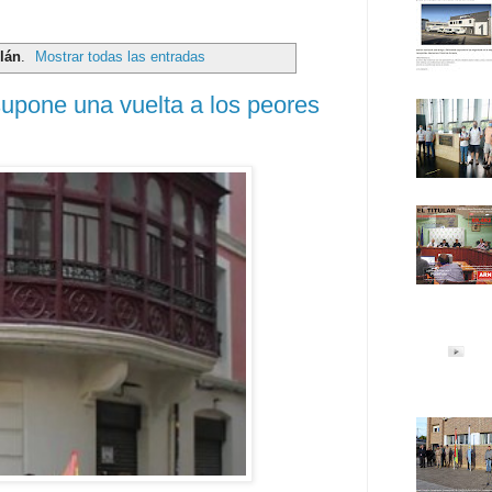
lán
.
Mostrar todas las entradas
upone una vuelta a los peores