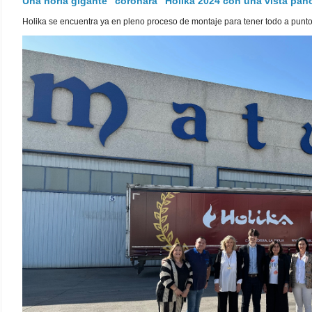
Una noria gigante "coronará" Holika 2024 con una vista pa
Holika se encuentra ya en pleno proceso de montaje para tener todo a punto pa