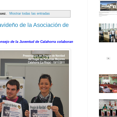
guez
.
Mostrar todas las entradas
avideño de la Asociación de
onsejo de la Juventud de Calahorra colaboran