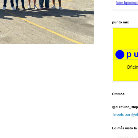
punto mix
Últimas
@elTitular_Rioj
Tweets por @el
Lo más visto la