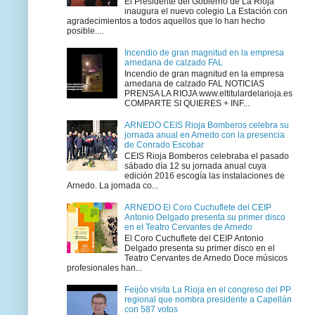
El Presidente del Gobierno de La Rioja
inaugura el nuevo colegio La Estación con
agradecimientos a todos aquellos que lo han hecho
posible....
Incendio de gran magnitud en la empresa
arnedana de calzado FAL
Incendio de gran magnitud en la empresa
arnedana de calzado FAL NOTICIAS
PRENSA LA RIOJA www.eltitulardelarioja.es
COMPARTE SI QUIERES + INF...
ARNEDO CEIS Rioja Bomberos celebra su
jornada anual en Arnedo con la presencia
de Conrado Escobar
CEIS Rioja Bomberos celebraba el pasado
sábado día 12 su jornada anual cuya
edición 2016 escogía las instalaciones de
Arnedo. La jornada co...
ARNEDO El Coro Cuchuflete del CEIP
Antonio Delgado presenta su primer disco
en el Teatro Cervantes de Arnedo
El Coro Cuchuflete del CEIP Antonio
Delgado presenta su primer disco en el
Teatro Cervantes de Arnedo Doce músicos
profesionales han...
Feijóo visita La Rioja en el congreso del PP
regional que nombra presidente a Capellán
con 587 votos