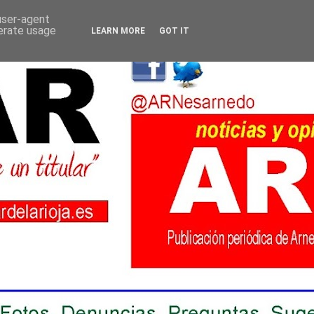
 user-agent
nerate usage
LEARN MORE
GOT IT