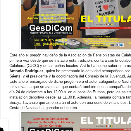
Este año el pregón navideño de la Asociación de Pensionistas de Calaho
primera vez desde que se instauró esta tradición, contará con la colab
Calahorra (CJCC) y de las peñas locales. Así lo ha hecho saber esta ma
Antonio Rodríguez
, quien ha presentado la actividad acompañado por
Sáenz
, y el presidente y la coordinadora del Consejo de la Juventud,
An
Este año el encargado de dicho pregón será el actor calagurritano
Nach
televisiva ‘La que se avecina’, que contará también con la compañía de l
día 24 de diciembre a las 12,00 h. en el pabellón Europa, pero los asis
instalación deportiva desde las 11,30 h. Además, la mañana contará t
Soraya Tavanaie que amenizarán el acto con una serie de villancicos. E
Cesta de Navidad’ al ganador del sorteo.