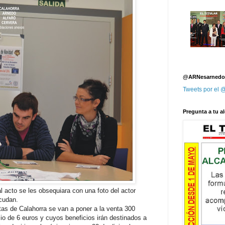
@ARNesarnedo
Tweets por el
Pregunta a tu al
 acto se les obsequiara con una foto del actor
acudan.
tas de Calahorra se van a poner a la venta 300
o de 6 euros y cuyos beneficios irán destinados a