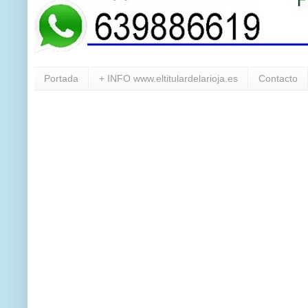
Portada
+ INFO www.eltitulardelarioja.es
Contacto