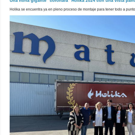
Una noria gigante "coronará" Holika 2024 con una vista pa
Holika se encuentra ya en pleno proceso de montaje para tener todo a punto pa