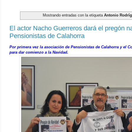
Mostrando entradas con la etiqueta
Antonio Rodrí
El actor Nacho Guerreros dará el pregón n
Pensionistas de Calahorra
Por primera vez la asociación de Pensionistas de Calahorra y el C
para dar comienzo a la Navidad.