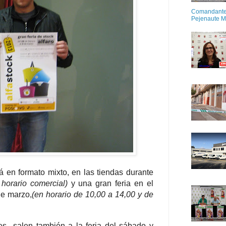
Comandante M
Pejenaute 
rá en formato mixto, en las tiendas durante
 horario comercial)
y una gran feria en el
de marzo,
(en horario de 10,00 a 14,00 y de
es salen también a la feria del sábado y