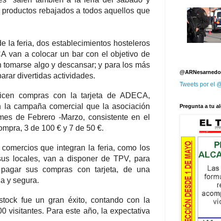
e productos rebajados a todos aquellos que
e la feria, dos establecimientos hosteleros
 van a colocar un bar con el objetivo de
n tomarse algo y descansar; y para los más
@ARNesarnedo
arar divertidas actividades.
Tweets por el
licen compras con la tarjeta de ADECA,
en la campaña comercial que la asociación
Pregunta a tu al
mes de Febrero -Marzo, consistente en el
ompra, 3 de 100 € y 7 de 50 €.
s comercios que integran la feria, como los
sus locales, van a disponer de TPV, para
 pagar sus compras con tarjeta, de una
a y segura.
stock fue un gran éxito, contando con la
0 visitantes. Para este año, la expectativa