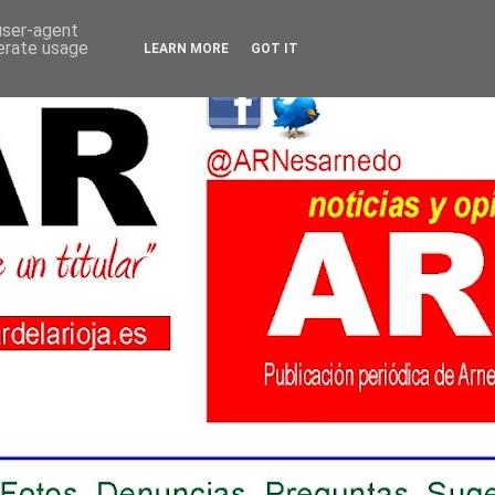
 user-agent
nerate usage
LEARN MORE
GOT IT