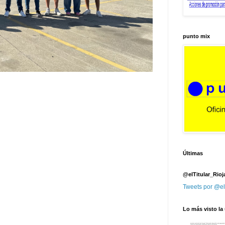
punto mix
Últimas
@elTitular_Rioj
Tweets por @el
Lo más visto la