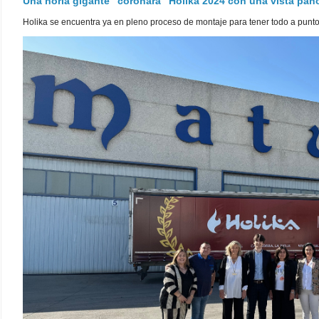
Una noria gigante "coronará" Holika 2024 con una vista pa
Holika se encuentra ya en pleno proceso de montaje para tener todo a punto pa