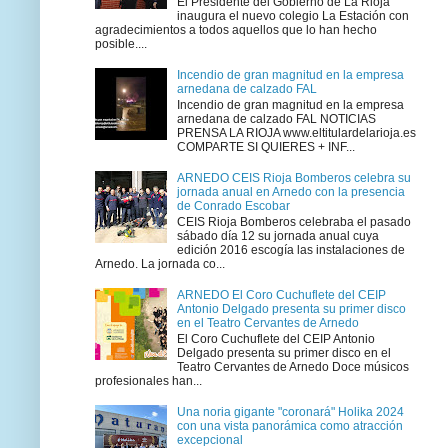
El Presidente del Gobierno de La Rioja
inaugura el nuevo colegio La Estación con
agradecimientos a todos aquellos que lo han hecho
posible....
Incendio de gran magnitud en la empresa
arnedana de calzado FAL
Incendio de gran magnitud en la empresa
arnedana de calzado FAL NOTICIAS
PRENSA LA RIOJA www.eltitulardelarioja.es
COMPARTE SI QUIERES + INF...
ARNEDO CEIS Rioja Bomberos celebra su
jornada anual en Arnedo con la presencia
de Conrado Escobar
CEIS Rioja Bomberos celebraba el pasado
sábado día 12 su jornada anual cuya
edición 2016 escogía las instalaciones de
Arnedo. La jornada co...
ARNEDO El Coro Cuchuflete del CEIP
Antonio Delgado presenta su primer disco
en el Teatro Cervantes de Arnedo
El Coro Cuchuflete del CEIP Antonio
Delgado presenta su primer disco en el
Teatro Cervantes de Arnedo Doce músicos
profesionales han...
Una noria gigante "coronará" Holika 2024
con una vista panorámica como atracción
excepcional