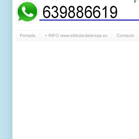
Portada
+ INFO www.eltitulardelarioja.es
Contacto