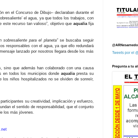
ión en el Concurso de Dibujo– declaraban durante el
bresaliente’ el agua, ya que todos los trabajos, con
e este recurso tan valioso”, objetivo que
aqualia
fija
n sobresaliente para el planeta”
se buscaba seguir
@ARNesarnedo
itos responsables con el agua, ya que ello redundará
e mensaje lanzado por nosotros llegara desde los más
Tweets por el
Pregunta a tu al
os, sino que además han colaborado con una causa
dos en todos los municipios donde
aqualia
presta su
 los niños hospitalizados no se olviden de sonreír,
participantes su creatividad, implicación y esfuerzo,
undan el sentido de responsabilidad, que el conjunto
de los más jóvenes.
.net