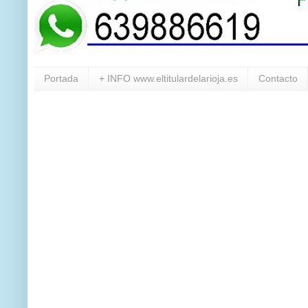
Portada
+ INFO www.eltitulardelarioja.es
Contacto