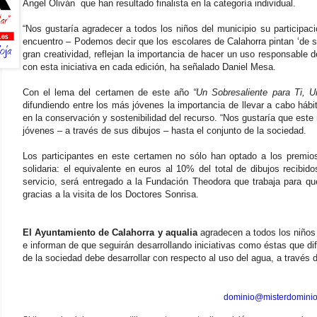
Ángel Oliván que han resultado finalista en la categoría individual.
“Nos gustaría agradecer a todos los niños del municipio su participac
encuentro – Podemos decir que los escolares de Calahorra pintan ‘de so
gran creatividad, reflejan la importancia de hacer un uso responsable d
con esta iniciativa en cada edición, ha señalado Daniel Mesa.
Con el lema del certamen de este año
“Un Sobresaliente para Ti, U
difundiendo entre los más jóvenes la importancia de llevar a cabo háb
en la conservación y sostenibilidad del recurso. “Nos gustaría que est
jóvenes – a través de sus dibujos – hasta el conjunto de la sociedad.
Los participantes en este certamen no sólo han optado a los premi
solidaria: el equivalente en euros al 10% del total de dibujos recibi
servicio, será entregado a la Fundación Theodora que trabaja para que
gracias a la visita de los Doctores Sonrisa.
El Ayuntamiento de Calahorra y aqualia
agradecen a todos los niños 
e informan de que seguirán desarrollando iniciativas como éstas que dif
de la sociedad debe desarrollar con respecto al uso del agua, a través 
dominio@misterdominio