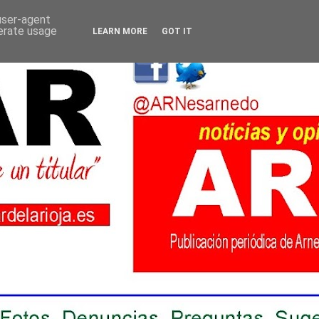
 user-agent
nerate usage
LEARN MORE
GOT IT