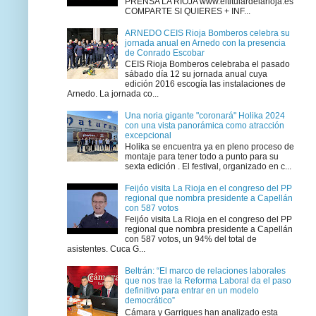
PRENSA LA RIOJA www.eltitulardelarioja.es
COMPARTE SI QUIERES + INF...
ARNEDO CEIS Rioja Bomberos celebra su
jornada anual en Arnedo con la presencia
de Conrado Escobar
CEIS Rioja Bomberos celebraba el pasado
sábado día 12 su jornada anual cuya
edición 2016 escogía las instalaciones de
Arnedo. La jornada co...
Una noria gigante "coronará" Holika 2024
con una vista panorámica como atracción
excepcional
Holika se encuentra ya en pleno proceso de
montaje para tener todo a punto para su
sexta edición . El festival, organizado en c...
Feijóo visita La Rioja en el congreso del PP
regional que nombra presidente a Capellán
con 587 votos
Feijóo visita La Rioja en el congreso del PP
regional que nombra presidente a Capellán
con 587 votos, un 94% del total de
asistentes. Cuca G...
Beltrán: “El marco de relaciones laborales
que nos trae la Reforma Laboral da el paso
definitivo para entrar en un modelo
democrático”
Cámara y Garrigues han analizado esta