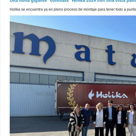
Una noria gigante "coronará" Holika 2024 con una vista pa
Holika se encuentra ya en pleno proceso de montaje para tener todo a punto pa