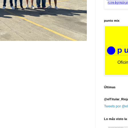
punto mix
Últimas
@elTitular_Rioj
Tweets por @el
Lo más visto la