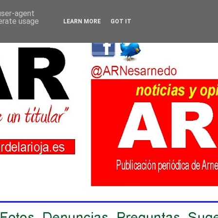
 user-agent
nerate usage
LEARN MORE
GOT IT