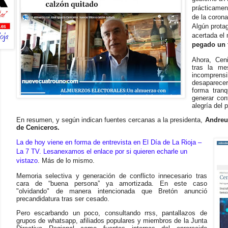
prácticamen
de la corona
Algún prota
acertada el
pegado un t
Ahora, Cen
tras la me
incomprens
desaparecer
forma tranq
generar con
alegría del 
En resumen, y según indican fuentes cercanas a la presidenta,
Andreu 
de Ceniceros.
La de hoy viene en forma de entrevista en El Día de La Rioja –
La 7 TV. Lesanexamos el enlace por si quieren echarle un
vistazo
. Más de lo mismo.
Memoria selectiva y generación de conflicto innecesario tras
cara de “buena persona” ya amortizada.
En este caso
"olvidando" de manera intencionada que Bretón anunció
precandidatura tras ser cesado.
Pero escarbando un poco, consultando rrss, pantallazos de
grupos de whatsapp, afiliados populares y miembros de la Junta