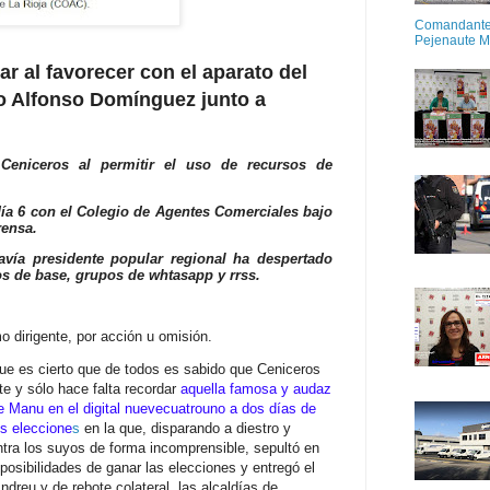
Comandante M
Pejenaute 
r al favorecer con el aparato del
o Alfonso Domínguez junto a
Ceniceros al permitir el uso de recursos de
a 6 con el Colegio de Agentes Comerciales bajo
rensa.
davía presidente popular regional ha despertado
ados de base, grupos de whtasapp y rrss.
 dirigente, por acción u omisión.
ue es cierto que de todos es sabido que Ceniceros
te y sólo hace falta recordar
aquella famosa y audaz
de Manu en el digital nuevecuatrouno a dos días de
es eleccione
s
en la que, disparando a diestro y
ntra los suyos de forma incomprensible, sepultó en
posibilidades de ganar las elecciones y entregó el
ndreu y de rebote colateral, las alcaldías de