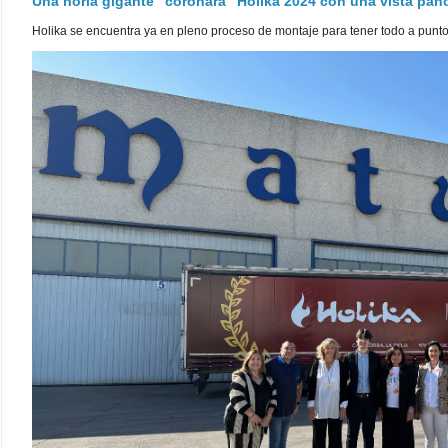
Una noria gigante "coronará" Holika 2024 con una vista pa
Holika se encuentra ya en pleno proceso de montaje para tener todo a punto pa