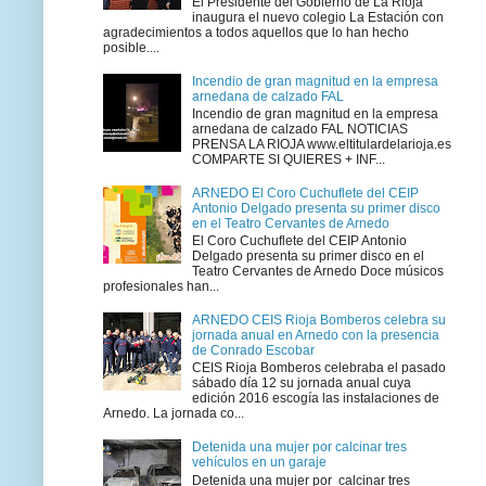
El Presidente del Gobierno de La Rioja
inaugura el nuevo colegio La Estación con
agradecimientos a todos aquellos que lo han hecho
posible....
Incendio de gran magnitud en la empresa
arnedana de calzado FAL
Incendio de gran magnitud en la empresa
arnedana de calzado FAL NOTICIAS
PRENSA LA RIOJA www.eltitulardelarioja.es
COMPARTE SI QUIERES + INF...
ARNEDO El Coro Cuchuflete del CEIP
Antonio Delgado presenta su primer disco
en el Teatro Cervantes de Arnedo
El Coro Cuchuflete del CEIP Antonio
Delgado presenta su primer disco en el
Teatro Cervantes de Arnedo Doce músicos
profesionales han...
ARNEDO CEIS Rioja Bomberos celebra su
jornada anual en Arnedo con la presencia
de Conrado Escobar
CEIS Rioja Bomberos celebraba el pasado
sábado día 12 su jornada anual cuya
edición 2016 escogía las instalaciones de
Arnedo. La jornada co...
Detenida una mujer por calcinar tres
vehículos en un garaje
Detenida una mujer por calcinar tres