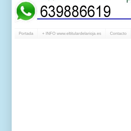
Portada
+ INFO www.eltitulardelarioja.es
Contacto