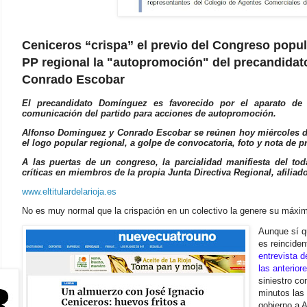
Ceniceros “crispa” el previo del Congreso popula
PP regional la "autopromoción" del precandidat
Conrado Escobar
El precandidato Domínguez es favorecido por el aparato de 
comunicación del partido para acciones de autopromoción.
Alfonso Domínguez y Conrado Escobar se reúnen hoy miércoles dí
el logo popular regional, a golpe de convocatoria, foto y nota de p
A las puertas de un congreso, la parcialidad manifiesta del to
críticas en miembros de la propia Junta Directiva Regional, afili
www.eltitulardelarioja.es
No es muy normal que la crispación en un colectivo la genere su máximo
Aunque sí q
es reinciden
entrevista 
las anterior
siniestro co
minutos las 
gobierno a A