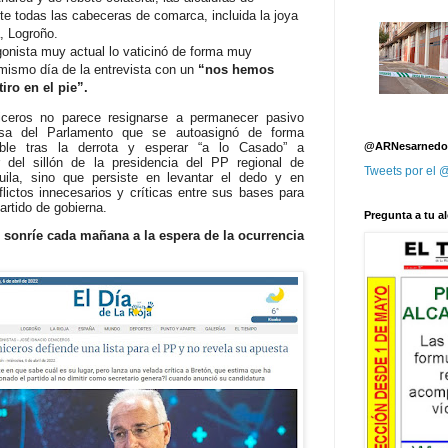
te todas las cabeceras de comarca, incluida la joya
, Logroño.
gonista muy actual lo vaticinó de forma muy
 mismo día de la entrevista con un
“nos hemos
iro en el pie”.
iceros no parece resignarse a permanecer pasivo
sa del Parlamento que se autoasignó de forma
ible tras la derrota y esperar “a lo Casado” a
@ARNesarnedo
 del sillón de la presidencia del PP regional de
Tweets por el
uila, sino que persiste en levantar el dedo y en
flictos innecesarios y críticas entre sus bases para
partido de gobierna.
Pregunta a tu al
sonríe cada mañana a la espera de la ocurrencia