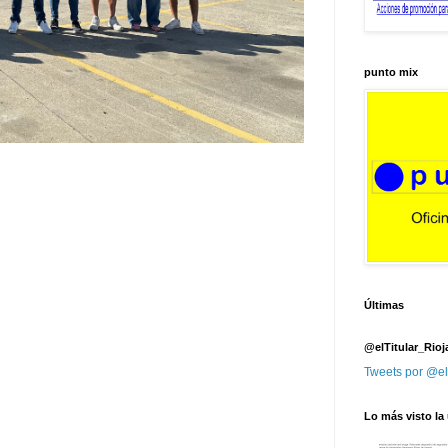
punto mix
Últimas
@elTitular_Rioj
Tweets por @el
Lo más visto la