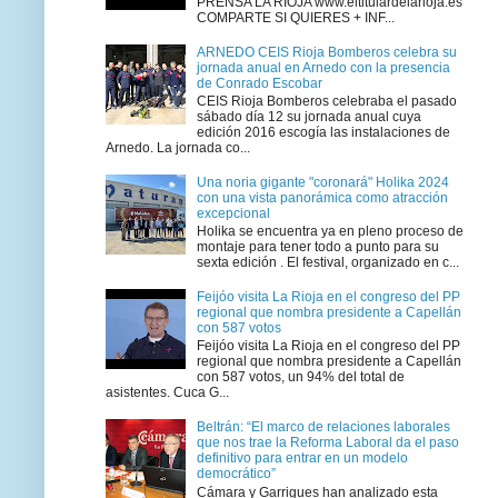
PRENSA LA RIOJA www.eltitulardelarioja.es
COMPARTE SI QUIERES + INF...
ARNEDO CEIS Rioja Bomberos celebra su
jornada anual en Arnedo con la presencia
de Conrado Escobar
CEIS Rioja Bomberos celebraba el pasado
sábado día 12 su jornada anual cuya
edición 2016 escogía las instalaciones de
Arnedo. La jornada co...
Una noria gigante "coronará" Holika 2024
con una vista panorámica como atracción
excepcional
Holika se encuentra ya en pleno proceso de
montaje para tener todo a punto para su
sexta edición . El festival, organizado en c...
Feijóo visita La Rioja en el congreso del PP
regional que nombra presidente a Capellán
con 587 votos
Feijóo visita La Rioja en el congreso del PP
regional que nombra presidente a Capellán
con 587 votos, un 94% del total de
asistentes. Cuca G...
Beltrán: “El marco de relaciones laborales
que nos trae la Reforma Laboral da el paso
definitivo para entrar en un modelo
democrático”
Cámara y Garrigues han analizado esta