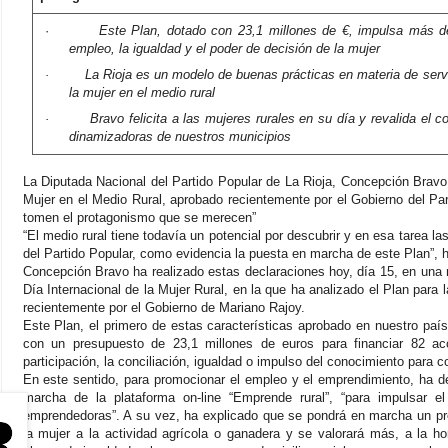
·
Este Plan, dotado con 23,1 millones de €, impulsa más de
empleo, la igualdad y el poder de decisión de la mujer
·
La Rioja es un modelo de buenas prácticas en materia de servi
la mujer en el medio rural
·
Bravo felicita a las mujeres rurales en su día y revalida el
dinamizadoras de nuestros municipios
La Diputada Nacional del Partido Popular de La Rioja, Concepción Bravo
Mujer en el Medio Rural, aprobado recientemente por el Gobierno del Part
tomen el protagonismo que se merecen”
“El medio rural tiene todavía un potencial por descubrir y en esa tarea 
del Partido Popular, como evidencia la puesta en marcha de este Plan”, 
Concepción Bravo ha realizado estas declaraciones hoy, día 15, en una r
Día Internacional de la Mujer Rural, en la que ha analizado el Plan para
recientemente por el Gobierno de Mariano Rajoy.
Este Plan, el primero de estas características aprobado en nuestro paí
con un presupuesto de 23,1 millones de euros para financiar 82 a
participación, la conciliación, igualdad o impulso del conocimiento para con
En este sentido, para promocionar el empleo y el emprendimiento, ha 
marcha de la plataforma on-line “Emprende rural”, “para impulsar e
emprendedoras”. A su vez, ha explicado que se pondrá en marcha un pro
la mujer a la actividad agrícola o ganadera y se valorará más, a la h