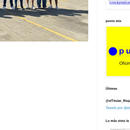
punto mix
Últimas
@elTitular_Rioj
Tweets por @el
Lo más visto la