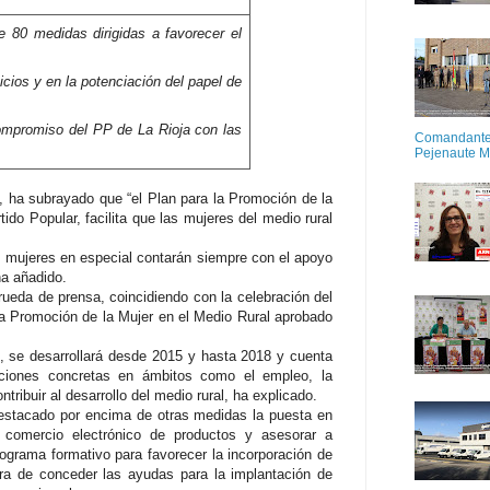
 80 medidas dirigidas a favorecer el
cios y en la potenciación del papel de
 compromiso del PP de La Rioja con las
Comandante M
Pejenaute 
, ha subrayado que “el Plan para la Promoción de la
ido Popular, facilita que las mujeres del medio rural
las mujeres en especial contarán siempre con el apoyo
ha añadido.
ueda de prensa, coincidiendo con la celebración del
 la Promoción de la Mujer en el Medio Rural aprobado
s, se desarrollará desde 2015 y hasta 2018 y cuenta
cciones concretas en ámbitos como el empleo, la
tribuir al desarrollo del medio rural, ha explicado.
destacado por encima de otras medidas la puesta en
l comercio electrónico de productos y asesorar a
grama formativo para favorecer la incorporación de
ora de conceder las ayudas para la implantación de