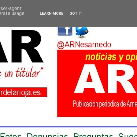
 user-agent
nerate usage
LEARN MORE
GOT IT