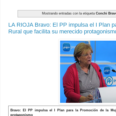
Mostrando entradas con la etiqueta
Conchi Brav
LA RIOJA Bravo: El PP impulsa el I Plan p
Rural que facilita su merecido protagonism
Bravo: El PP impulsa el I Plan para la Promoción de la Muje
protagonismo