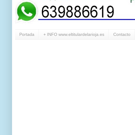
Portada
+ INFO www.eltitulardelarioja.es
Contacto