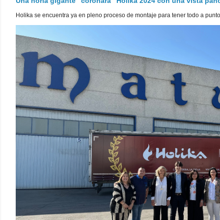
Una noria gigante "coronará" Holika 2024 con una vista pa
Holika se encuentra ya en pleno proceso de montaje para tener todo a punto pa