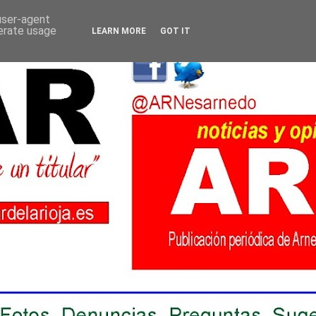
 user-agent
nerate usage
LEARN MORE
GOT IT