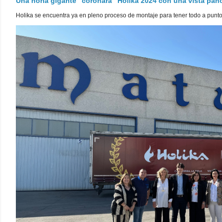
Una noria gigante "coronará" Holika 2024 con una vista pa
Holika se encuentra ya en pleno proceso de montaje para tener todo a punto pa