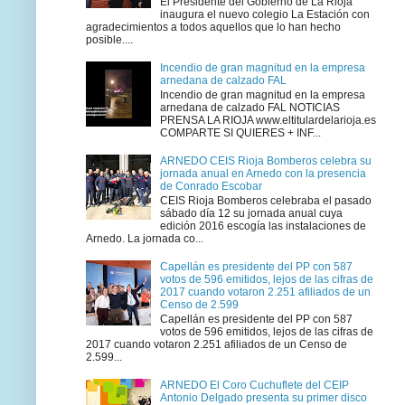
El Presidente del Gobierno de La Rioja
inaugura el nuevo colegio La Estación con
agradecimientos a todos aquellos que lo han hecho
posible....
Incendio de gran magnitud en la empresa
arnedana de calzado FAL
Incendio de gran magnitud en la empresa
arnedana de calzado FAL NOTICIAS
PRENSA LA RIOJA www.eltitulardelarioja.es
COMPARTE SI QUIERES + INF...
ARNEDO CEIS Rioja Bomberos celebra su
jornada anual en Arnedo con la presencia
de Conrado Escobar
CEIS Rioja Bomberos celebraba el pasado
sábado día 12 su jornada anual cuya
edición 2016 escogía las instalaciones de
Arnedo. La jornada co...
Capellán es presidente del PP con 587
votos de 596 emitidos, lejos de las cifras de
2017 cuando votaron 2.251 afiliados de un
Censo de 2.599
Capellán es presidente del PP con 587
votos de 596 emitidos, lejos de las cifras de
2017 cuando votaron 2.251 afiliados de un Censo de
2.599...
ARNEDO El Coro Cuchuflete del CEIP
Antonio Delgado presenta su primer disco