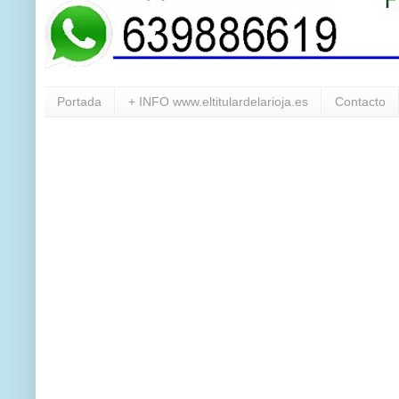
Portada
+ INFO www.eltitulardelarioja.es
Contacto