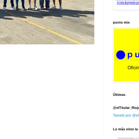
punto mix
Últimas
@elTitular_Rioj
Tweets por @el
Lo más visto la