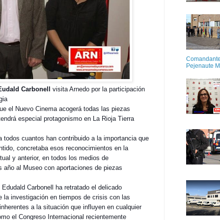
Comandante M
Pejenaute 
Eudald Carbonell
visita Arnedo por la participación
gia
que el Nuevo Cinema acoge
rá todas las piezas
tendrá especial protagonismo en La Rioja Tierra
 todos cuantos han contribuido a la importancia que
ntido, concretaba esos reconocimientos en la
tual y anterior, en todos los medios de
s año al Museo con aportaciones de piezas
 Edudald Carbonell ha retratado el delicado
la investigación en tiempos de crisis con las
 inherentes a la situación que influyen en cualquier
como el Congreso Internacional recientemente