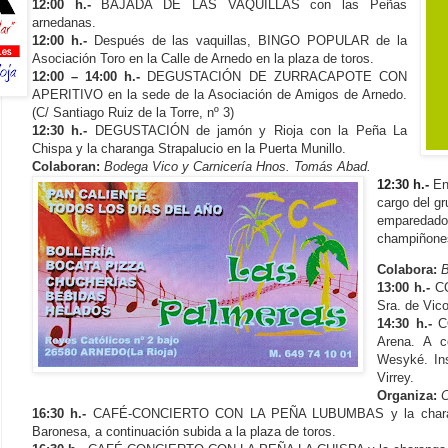
12:00 h.-
BAJADA DE LAS VAQUILLAS con las Peñas
arnedanas.
12:00 h.-
Después de las vaquillas, BINGO POPULAR de la
Asociación Toro en la Calle de Arnedo en la plaza de toros.
12:00 – 14:00 h.-
DEGUSTACIÓN DE ZURRACAPOTE CON
APERITIVO en la sede de la Asociación de Amigos de Arnedo.
(C/ Santiago Ruiz de la Torre, nº 3)
12:30 h.-
DEGUSTACIÓN de jamón y Rioja con la Peña La
Chispa y la charanga Strapalucio en la Puerta Munillo.
Colaboran:
Bodega Vico y Carnicería Hnos. Tomás Abad.
12:30 h.-
En
cargo del g
emparedado
champiñones
Colabora:
B
13:00 h.-
CO
Sra. de Vic
14:30 h.-
C
Arena. A c
Wesyké. Ins
Virrey.
Organiza:
C
16:30 h.-
CAFÉ-CONCIERTO CON LA PEÑA LUBUMBAS y la charanga
Baronesa, a continuación subida a la plaza de toros.