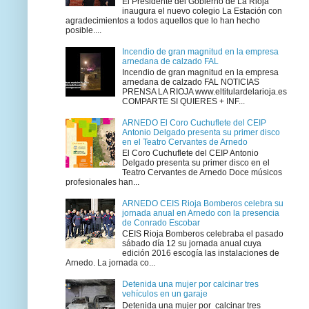
El Presidente del Gobierno de La Rioja
inaugura el nuevo colegio La Estación con
agradecimientos a todos aquellos que lo han hecho
posible....
Incendio de gran magnitud en la empresa
arnedana de calzado FAL
Incendio de gran magnitud en la empresa
arnedana de calzado FAL NOTICIAS
PRENSA LA RIOJA www.eltitulardelarioja.es
COMPARTE SI QUIERES + INF...
ARNEDO El Coro Cuchuflete del CEIP
Antonio Delgado presenta su primer disco
en el Teatro Cervantes de Arnedo
El Coro Cuchuflete del CEIP Antonio
Delgado presenta su primer disco en el
Teatro Cervantes de Arnedo Doce músicos
profesionales han...
ARNEDO CEIS Rioja Bomberos celebra su
jornada anual en Arnedo con la presencia
de Conrado Escobar
CEIS Rioja Bomberos celebraba el pasado
sábado día 12 su jornada anual cuya
edición 2016 escogía las instalaciones de
Arnedo. La jornada co...
Detenida una mujer por calcinar tres
vehículos en un garaje
Detenida una mujer por calcinar tres