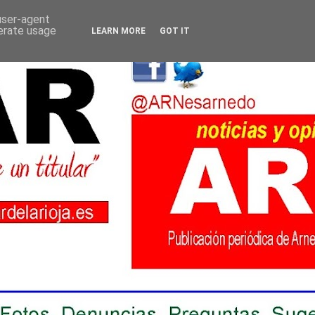
 user-agent
nerate usage
LEARN MORE
GOT IT