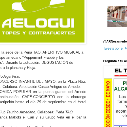
@ARNesarnedo
Tweets por el
 la sede de la Peña TAO, APERITIVO MUSICAL a
rupo arnedano “Peppermint Frappé y los
Pregunta a tu al
s”. Durante la actuación, DEGUSTACIÓN de
 a la plancha y Rioja.
odega Vico.
NCURSO INFANTIL DEL MAYO, en la Plaza Ntra.
o. Colabora: Asociación Casco Antiguo de Arnedo.
OMIDA POPULAR en la puerta grande del Arnedo
ontinuación, CAFÉ-CONCIERTO con la charanga
cripción hasta el día 29 de septiembre en el Hotel
lub Taurino Arnedano.
Colabora:
Peña TAO.
 Makoki el Can y su Grupo Vela en el bar la