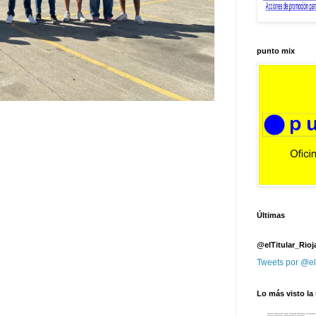
punto mix
Últimas
@elTitular_Rioj
Tweets por @el
Lo más visto la