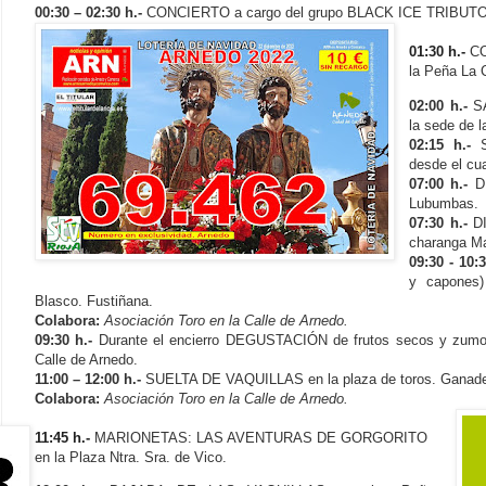
00:30 – 02:30 h.-
CONCIERTO a cargo del grupo BLACK ICE TRIBUTO A 
01:30 h.-
CO
la Peña La 
02:00 h.-
S
la sede de 
02:15 h.-
desde el cu
07:00 h.-
D
Lubumbas.
07:30 h.-
D
charanga Ma
09:30 - 10:
y capones)
Blasco. Fustiñana.
Colabora:
Asociación Toro en la Calle de Arnedo.
09:30 h.-
Durante el encierro DEGUSTACIÓN de frutos secos y zumo 
Calle de Arnedo.
11:00 – 12:00 h.-
SUELTA DE VAQUILLAS en la plaza de toros. Ganaderí
Colabora:
Asociación Toro en la Calle de Arnedo.
11:45 h.-
MARIONETAS: LAS AVENTURAS DE GORGORITO
en la Plaza Ntra. Sra. de Vico.