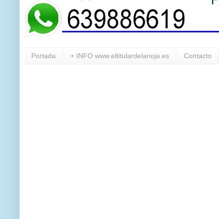
Portada
+ INFO www.eltitulardelarioja.es
Contacto