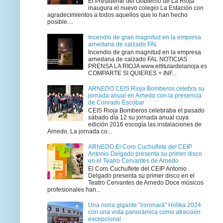
El Presidente del Gobierno de La Rioja
inaugura el nuevo colegio La Estación con
agradecimientos a todos aquellos que lo han hecho
posible....
Incendio de gran magnitud en la empresa
arnedana de calzado FAL
Incendio de gran magnitud en la empresa
arnedana de calzado FAL NOTICIAS
PRENSA LA RIOJA www.eltitulardelarioja.es
COMPARTE SI QUIERES + INF...
ARNEDO CEIS Rioja Bomberos celebra su
jornada anual en Arnedo con la presencia
de Conrado Escobar
CEIS Rioja Bomberos celebraba el pasado
sábado día 12 su jornada anual cuya
edición 2016 escogía las instalaciones de
Arnedo. La jornada co...
ARNEDO El Coro Cuchuflete del CEIP
Antonio Delgado presenta su primer disco
en el Teatro Cervantes de Arnedo
El Coro Cuchuflete del CEIP Antonio
Delgado presenta su primer disco en el
Teatro Cervantes de Arnedo Doce músicos
profesionales han...
Una noria gigante "coronará" Holika 2024
con una vista panorámica como atracción
excepcional