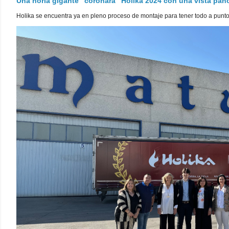
Una noria gigante "coronará" Holika 2024 con una vista pa
Holika se encuentra ya en pleno proceso de montaje para tener todo a punto pa