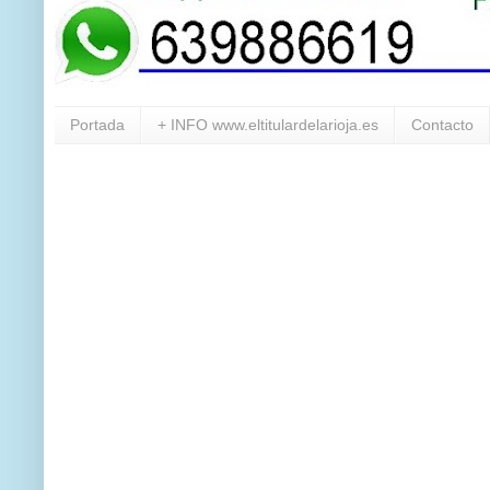
Portada
+ INFO www.eltitulardelarioja.es
Contacto