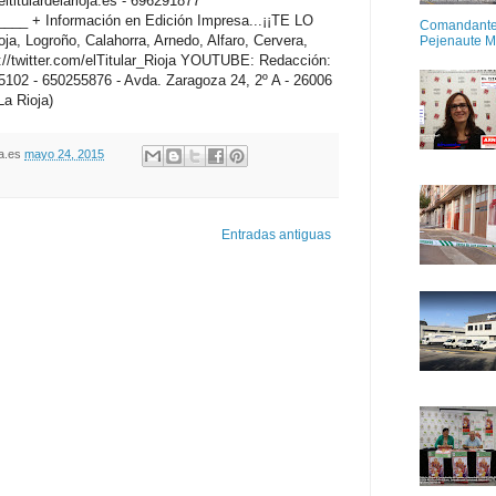
titulardelarioja.es - 696291877
 + Información en Edición Impresa...¡¡TE LO
Comandante M
oja, Logroño, Calahorra, Arnedo, Alfaro, Cervera,
Pejenaute 
twitter.com/elTitular_Rioja YOUTUBE: Redacción:
5102 - 650255876 - Avda. Zaragoza 24, 2º A - 26006
La Rioja)
oja.es
mayo 24, 2015
Entradas antiguas