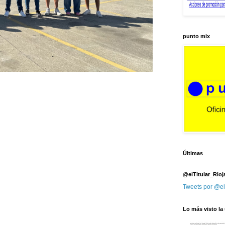
punto mix
Últimas
@elTitular_Rioj
Tweets por @el
Lo más visto la