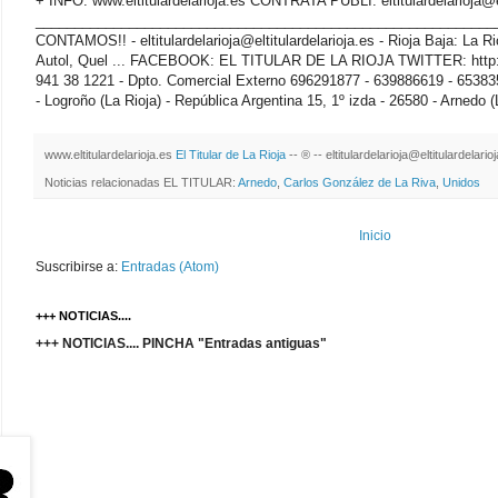
+ INFO: www.eltitulardelarioja.es CONTRATA PUBLI: eltitulardelarioja@el
_______________________________________________________________
CONTAMOS!! - eltitulardelarioja@eltitulardelarioja.es - Rioja Baja: La Ri
Autol, Quel ... FACEBOOK: EL TITULAR DE LA RIOJA TWITTER: http://
941 38 1221 - Dpto. Comercial Externo 696291877 - 639886619 - 65383
- Logroño (La Rioja) - República Argentina 15, 1º izda - 26580 - Arnedo (
www.eltitulardelarioja.es
El Titular de La Rioja
-- ® -- eltitulardelarioja@eltitulardelari
Noticias relacionadas EL TITULAR:
Arnedo
,
Carlos González de La Riva
,
Unidos
Inicio
Suscribirse a:
Entradas (Atom)
+++ NOTICIAS....
+++ NOTICIAS.... PINCHA "Entradas antiguas"