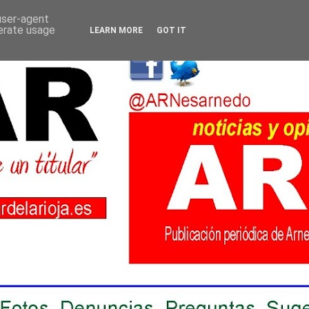
 user-agent
nerate usage
LEARN MORE
GOT IT