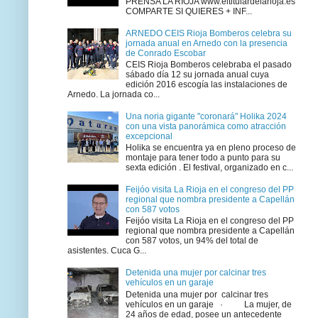
PRENSA LA RIOJA www.eltitulardelarioja.es
COMPARTE SI QUIERES + INF...
ARNEDO CEIS Rioja Bomberos celebra su
jornada anual en Arnedo con la presencia
de Conrado Escobar
CEIS Rioja Bomberos celebraba el pasado
sábado día 12 su jornada anual cuya
edición 2016 escogía las instalaciones de
Arnedo. La jornada co...
Una noria gigante "coronará" Holika 2024
con una vista panorámica como atracción
excepcional
Holika se encuentra ya en pleno proceso de
montaje para tener todo a punto para su
sexta edición . El festival, organizado en c...
Feijóo visita La Rioja en el congreso del PP
regional que nombra presidente a Capellán
con 587 votos
Feijóo visita La Rioja en el congreso del PP
regional que nombra presidente a Capellán
con 587 votos, un 94% del total de
asistentes. Cuca G...
Detenida una mujer por calcinar tres
vehículos en un garaje
Detenida una mujer por calcinar tres
vehículos en un garaje · La mujer, de
24 años de edad, posee un antecedente