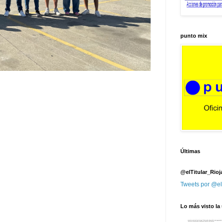
punto mix
Últimas
@elTitular_Rioj
Tweets por @el
Lo más visto la