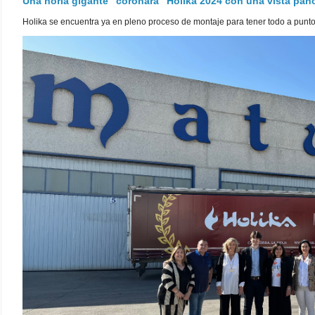
Una noria gigante "coronará" Holika 2024 con una vista pa
Holika se encuentra ya en pleno proceso de montaje para tener todo a punto pa