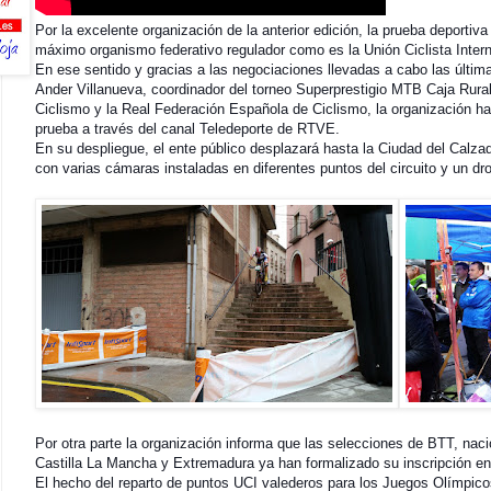
Por la excelente organización de la anterior edición, la prueba deportiva
máximo organismo federativo regulador como es la Unión Ciclista Intern
En ese sentido y gracias a las negociaciones llevadas a cabo las últi
Ander Villanueva, coordinador del torneo Superprestigio MTB Caja Rural
Ciclismo y la Real Federación Española de Ciclismo, la organización ha 
prueba a través del canal Teledeporte de RTVE.
En su despliegue, el ente público desplazará hasta la Ciudad del Calza
con varias cámaras instaladas en diferentes puntos del circuito y un d
Por otra parte la organización informa que las selecciones de BTT, nac
Castilla La Mancha y Extremadura ya han formalizado su inscripción en
El hecho del reparto de puntos UCI valederos para los Juegos Olímpicos