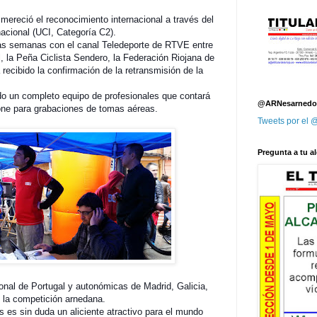
 mereció el reconocimiento internacional a través del
acional (UCI, Categoría C2).
mas semanas con el canal Teledeporte de RTVE entre
, la Peña Ciclista Sendero, la Federación Riojana de
recibido la confirmación de la retransmisión de la
do un completo equipo de profesionales que contará
@ARNesarnedo
rone para grabaciones de tomas aéreas.
Tweets por el
Pregunta a tu al
ional de Portugal y autonómicas de Madrid, Galicia,
 la competición arnedana.
 es sin duda un aliciente atractivo para el mundo