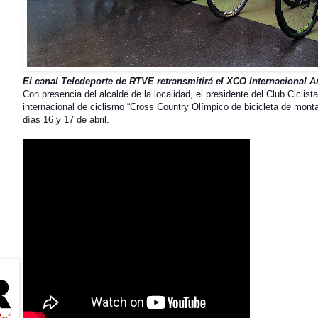
El canal Teledeporte de RTVE retransmitirá el XCO Internacional A
Con presencia del alcalde de la localidad, el presidente del Club Cicli
internacional de ciclismo “Cross Country Olímpico de bicicleta de mont
días 16 y 17 de abril.