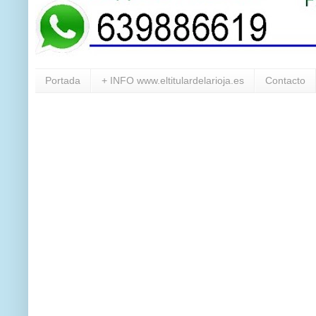
Portada
+ INFO www.eltitulardelarioja.es
Contacto