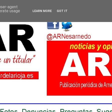
 user-agent
nerate usage
LEARN MORE
GOT IT