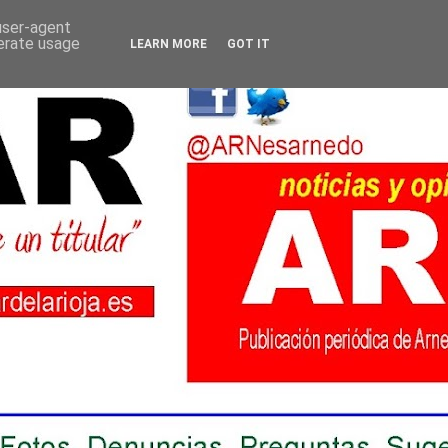
 user-agent
nerate usage
LEARN MORE
GOT IT