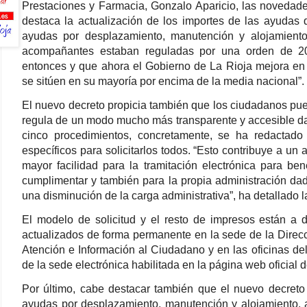
Prestaciones y Farmacia, Gonzalo Aparicio, las novedade
destaca la actualización de los importes de las ayudas
ayudas por desplazamiento, manutención y alojamient
acompañantes estaban reguladas por una orden de 2
entonces y que ahora el Gobierno de La Rioja mejora en 
se sitúen en su mayoría por encima de la media nacional”.
El nuevo decreto propicia también que los ciudadanos pue
regula de un modo mucho más transparente y accesible d
cinco procedimientos, concretamente, se ha redactado
específicos para solicitarlos todos. “Esto contribuye a u
mayor facilidad para la tramitación electrónica para b
cumplimentar y también para la propia administración dado
una disminución de la carga administrativa”, ha detallado l
El modelo de solicitud y el resto de impresos están a 
actualizados de forma permanente en la sede de la Direcc
Atención e Información al Ciudadano y en las oficinas del
de la sede electrónica habilitada en la página web oficial 
Por último, cabe destacar también que el nuevo decreto
ayudas por desplazamiento, manutención y alojamiento, a