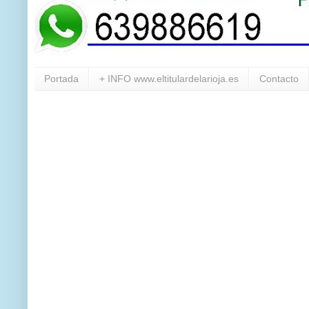
Portada
+ INFO www.eltitulardelarioja.es
Contacto