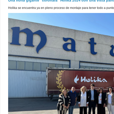
Una noria gigante "coronará" Holika 2024 con una vista pa
Holika se encuentra ya en pleno proceso de montaje para tener todo a punto pa