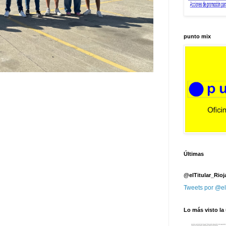
punto mix
Últimas
@elTitular_Rioj
Tweets por @el
Lo más visto la