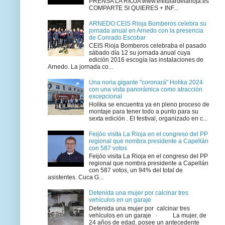
PRENSA LA RIOJA www.eltitulardelarioja.es
COMPARTE SI QUIERES + INF...
ARNEDO CEIS Rioja Bomberos celebra su
jornada anual en Arnedo con la presencia
de Conrado Escobar
CEIS Rioja Bomberos celebraba el pasado
sábado día 12 su jornada anual cuya
edición 2016 escogía las instalaciones de
Arnedo. La jornada co...
Una noria gigante "coronará" Holika 2024
con una vista panorámica como atracción
excepcional
Holika se encuentra ya en pleno proceso de
montaje para tener todo a punto para su
sexta edición . El festival, organizado en c...
Feijóo visita La Rioja en el congreso del PP
regional que nombra presidente a Capellán
con 587 votos
Feijóo visita La Rioja en el congreso del PP
regional que nombra presidente a Capellán
con 587 votos, un 94% del total de
asistentes. Cuca G...
Detenida una mujer por calcinar tres
vehículos en un garaje
Detenida una mujer por calcinar tres
vehículos en un garaje · La mujer, de
24 años de edad, posee un antecedente