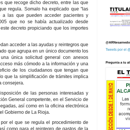
s que recoge dicho decreto, entre las que
 que regula. Somalo ha explicado que “las
o a las que pueden acceder pacientes y
005 que no se había actualizado desde
este decreto propiciando que los importes
@ARNesarnedo
dan acceder a las ayudas y reintegros que
Tweets por el
ado que agrupa en un único documento los
 una única solicitud general con anexos
Pregunta a tu al
n acceso más cómodo a la información y una
eneficio de los ciudadanos que tengan que
 que la simplificación de trámites implica
a consejera.
disposición de las personas interesadas y
ión General competente, en el Servicio de
egadas, así como en la oficina electrónica
del Gobierno de La Rioja.
 por el que se regula el procedimiento de
sí como para el reintegro de gastos de la