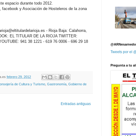
ste espacio durante todo 2012.
, facebook y Asociación de Hosteleros de la zona
oja@eltitulardelarioja.es - Rioja Baja: Calahorra,
EBOOK: EL TITULAR DE LA RIOJA TWITTER:
ja YOUTUBE: 941 38 1221 - 619 76 0006 - 696 29 18
@ARNesarnedo
Tweets por el
Pregunta a tu al
oja.es
febrero 29, 2012
onsejería de Cultura y Turismo
,
Gastronomía
,
Gobierno de
Entradas antiguas