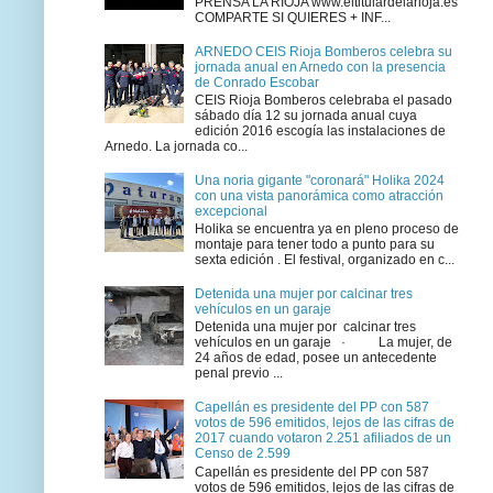
PRENSA LA RIOJA www.eltitulardelarioja.es
COMPARTE SI QUIERES + INF...
ARNEDO CEIS Rioja Bomberos celebra su
jornada anual en Arnedo con la presencia
de Conrado Escobar
CEIS Rioja Bomberos celebraba el pasado
sábado día 12 su jornada anual cuya
edición 2016 escogía las instalaciones de
Arnedo. La jornada co...
Una noria gigante "coronará" Holika 2024
con una vista panorámica como atracción
excepcional
Holika se encuentra ya en pleno proceso de
montaje para tener todo a punto para su
sexta edición . El festival, organizado en c...
Detenida una mujer por calcinar tres
vehículos en un garaje
Detenida una mujer por calcinar tres
vehículos en un garaje · La mujer, de
24 años de edad, posee un antecedente
penal previo ...
Capellán es presidente del PP con 587
votos de 596 emitidos, lejos de las cifras de
2017 cuando votaron 2.251 afiliados de un
Censo de 2.599
Capellán es presidente del PP con 587
votos de 596 emitidos, lejos de las cifras de