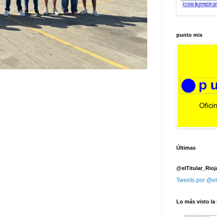
punto mix
Últimas
@elTitular_Rioj
Tweets por @el
Lo más visto la