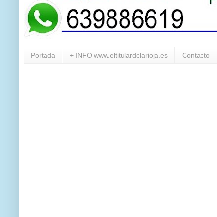
Portada
+ INFO www.eltitulardelarioja.es
Contacto