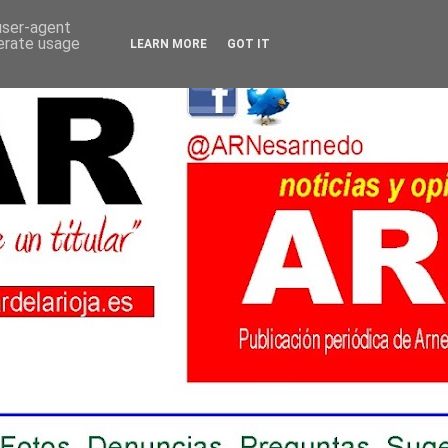
 user-agent
nerate usage
LEARN MORE
GOT IT