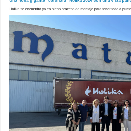
Una noria gigante "coronará" Holika 2024 con una vista pa
Holika se encuentra ya en pleno proceso de montaje para tener todo a punto pa