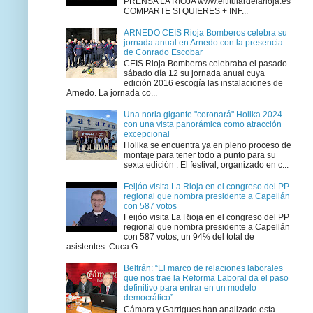
PRENSA LA RIOJA www.eltitulardelarioja.es
COMPARTE SI QUIERES + INF...
ARNEDO CEIS Rioja Bomberos celebra su
jornada anual en Arnedo con la presencia
de Conrado Escobar
CEIS Rioja Bomberos celebraba el pasado
sábado día 12 su jornada anual cuya
edición 2016 escogía las instalaciones de
Arnedo. La jornada co...
Una noria gigante "coronará" Holika 2024
con una vista panorámica como atracción
excepcional
Holika se encuentra ya en pleno proceso de
montaje para tener todo a punto para su
sexta edición . El festival, organizado en c...
Feijóo visita La Rioja en el congreso del PP
regional que nombra presidente a Capellán
con 587 votos
Feijóo visita La Rioja en el congreso del PP
regional que nombra presidente a Capellán
con 587 votos, un 94% del total de
asistentes. Cuca G...
Beltrán: “El marco de relaciones laborales
que nos trae la Reforma Laboral da el paso
definitivo para entrar en un modelo
democrático”
Cámara y Garrigues han analizado esta