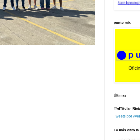
punto mix
Últimas
@elTitular_Rioj
Tweets por @el
Lo más visto la