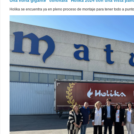
Una noria gigante "coronará" Holika 2024 con una vista pa
Holika se encuentra ya en pleno proceso de montaje para tener todo a punto pa