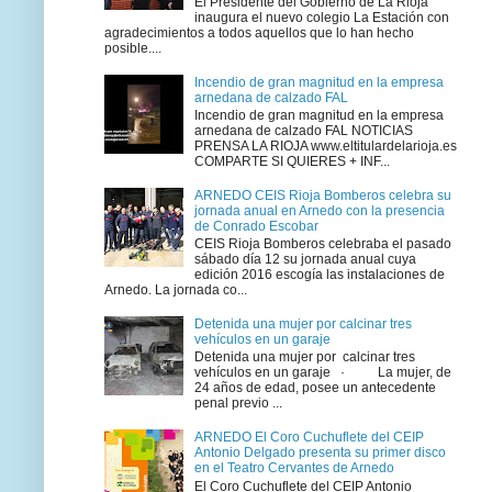
El Presidente del Gobierno de La Rioja
inaugura el nuevo colegio La Estación con
agradecimientos a todos aquellos que lo han hecho
posible....
Incendio de gran magnitud en la empresa
arnedana de calzado FAL
Incendio de gran magnitud en la empresa
arnedana de calzado FAL NOTICIAS
PRENSA LA RIOJA www.eltitulardelarioja.es
COMPARTE SI QUIERES + INF...
ARNEDO CEIS Rioja Bomberos celebra su
jornada anual en Arnedo con la presencia
de Conrado Escobar
CEIS Rioja Bomberos celebraba el pasado
sábado día 12 su jornada anual cuya
edición 2016 escogía las instalaciones de
Arnedo. La jornada co...
Detenida una mujer por calcinar tres
vehículos en un garaje
Detenida una mujer por calcinar tres
vehículos en un garaje · La mujer, de
24 años de edad, posee un antecedente
penal previo ...
ARNEDO El Coro Cuchuflete del CEIP
Antonio Delgado presenta su primer disco
en el Teatro Cervantes de Arnedo
El Coro Cuchuflete del CEIP Antonio