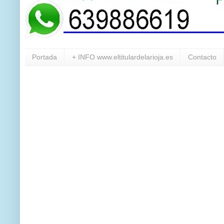
Portada
+ INFO www.eltitulardelarioja.es
Contacto