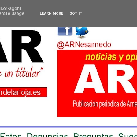
 user-agent
nerate usage
LEARN MORE
GOT IT