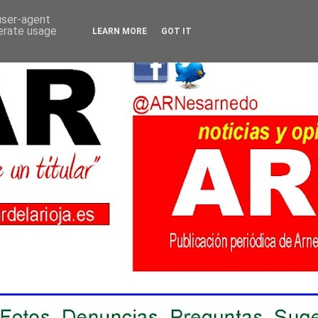
 user-agent
nerate usage
LEARN MORE
GOT IT