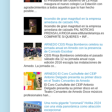
El Presidente del Gobierno de La Rioja
inaugura el nuevo colegio La Estación con
agradecimientos a todos aquellos que lo han hecho
posible....
Incendio de gran magnitud en la empresa
arnedana de calzado FAL
Incendio de gran magnitud en la empresa
arnedana de calzado FAL NOTICIAS
PRENSA LA RIOJA www.eltitulardelarioja.es
COMPARTE SI QUIERES + INF...
ARNEDO CEIS Rioja Bomberos celebra su
jornada anual en Arnedo con la presencia
de Conrado Escobar
CEIS Rioja Bomberos celebraba el pasado
sábado día 12 su jornada anual cuya
edición 2016 escogía las instalaciones de
Arnedo. La jornada co...
ARNEDO El Coro Cuchuflete del CEIP
Antonio Delgado presenta su primer disco
en el Teatro Cervantes de Arnedo
El Coro Cuchuflete del CEIP Antonio
Delgado presenta su primer disco en el
Teatro Cervantes de Arnedo Doce músicos
profesionales han...
Una noria gigante "coronará" Holika 2024
con una vista panorámica como atracción
excepcional