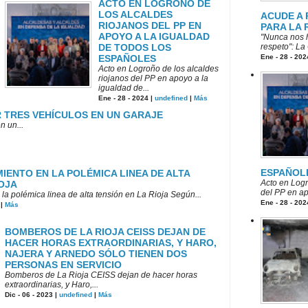
ACTO EN LOGROÑO DE
LOS ALCALDES
ACUDE A
RIOJANOS DEL PP EN
PARA LA 
APOYO A LA IGUALDAD
"Nunca nos h
DE TODOS LOS
respeto": La
ESPAÑOLES
Ene - 28 - 202
Acto en Logroño de los alcaldes
riojanos del PP en apoyo a la
igualdad de...
Ene - 28 - 2024 |
undefined
|
Más
 TRES VEHÍCULOS EN UN GARAJE
n un...
ESPAÑOL
ENTO EN LA POLÉMICA LINEA DE ALTA
Acto en Logr
IOJA
del PP en ap
la polémica linea de alta tensión en La Rioja Según...
Ene - 28 - 202
|
Más
BOMBEROS DE LA RIOJA CEISS DEJAN DE
HACER HORAS EXTRAORDINARIAS, Y HARO,
NAJERA Y ARNEDO SÓLO TIENEN DOS
PERSONAS EN SERVICIO
Bomberos de La Rioja CEISS dejan de hacer horas
extraordinarias, y Haro,...
Dic - 06 - 2023 |
undefined
|
Más