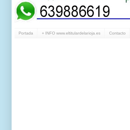
Portada
+ INFO www.eltitulardelarioja.es
Contacto