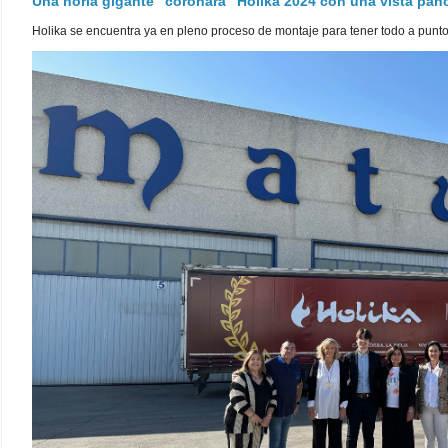
Una noria gigante "coronará" Holika 2024 con una vista pa
Holika se encuentra ya en pleno proceso de montaje para tener todo a punto pa