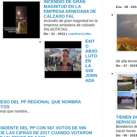
INCENDIO DE GRAN
MAGNITUD EN LA
Ene - 28 - 202
EMPRESA ARNEDANA DE
CALZADO FAL
Incendio de gran magnitud en la
empresa arnedana de calzado
FALNOTICIAS...
Dic - 01 - 2023 |
undefined
|
Más
ÉXIT
O
ABSO
LUTO
EN
de alta tens
LA
Dic - 07 - 202
XXII
JORN
ADA
GRESO DEL PP REGIONAL QUE NOMBRA
OTOS
ional que nombra...
TIENEN D
SERVICIO
Bomberos de
SIDENTE DEL PP CON 587 VOTOS DE 596
hacer horas e
 DE LAS CIFRAS DE 2017 CUANDO VOTARON
Dic - 06 - 202