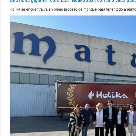
Una noria gigante "coronará" Holika 2024 con una vista pa
Holika se encuentra ya en pleno proceso de montaje para tener todo a punto pa