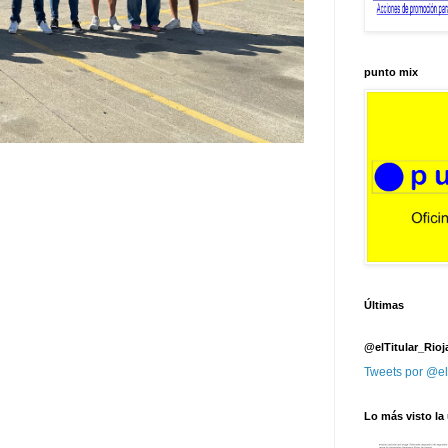
punto mix
Últimas
@elTitular_Rioj
Tweets por @el
Lo más visto la