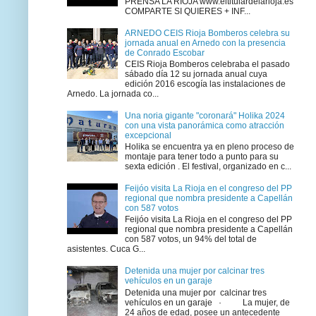
PRENSA LA RIOJA www.eltitulardelarioja.es
COMPARTE SI QUIERES + INF...
ARNEDO CEIS Rioja Bomberos celebra su
jornada anual en Arnedo con la presencia
de Conrado Escobar
CEIS Rioja Bomberos celebraba el pasado
sábado día 12 su jornada anual cuya
edición 2016 escogía las instalaciones de
Arnedo. La jornada co...
Una noria gigante "coronará" Holika 2024
con una vista panorámica como atracción
excepcional
Holika se encuentra ya en pleno proceso de
montaje para tener todo a punto para su
sexta edición . El festival, organizado en c...
Feijóo visita La Rioja en el congreso del PP
regional que nombra presidente a Capellán
con 587 votos
Feijóo visita La Rioja en el congreso del PP
regional que nombra presidente a Capellán
con 587 votos, un 94% del total de
asistentes. Cuca G...
Detenida una mujer por calcinar tres
vehículos en un garaje
Detenida una mujer por calcinar tres
vehículos en un garaje · La mujer, de
24 años de edad, posee un antecedente