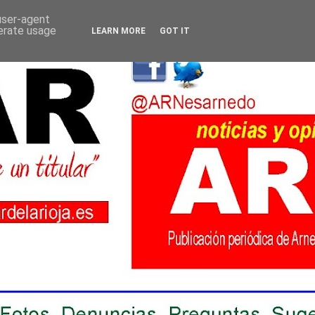
 user-agent
nerate usage
LEARN MORE
GOT IT