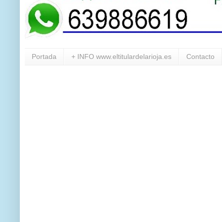
Portada
+ INFO www.eltitulardelarioja.es
Contacto