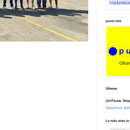
punto mix
Últimas
@elTitular_Rioj
Tweets por @el
Lo más visto la