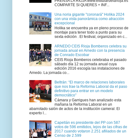
PRENSA LA RIOJA www.eltitulardelarioja.es
COMPARTE SI QUIERES + INF...
Una noria gigante "coronará" Holika 2024
con una vista panorámica como atracción
excepcional
Holika se encuentra ya en pleno proceso de
montaje para tener todo a punto para su
sexta edición . El festival, organizado en c...
ARNEDO CEIS Rioja Bomberos celebra su
jornada anual en Arnedo con la presencia
de Conrado Escobar
CEIS Rioja Bomberos celebraba el pasado
sábado día 12 su jornada anual cuya
edición 2016 escogía las instalaciones de
Arnedo. La jornada co...
Beltrán: “El marco de relaciones laborales
que nos trae la Reforma Laboral da el paso
definitivo para entrar en un modelo
democrático”
Cámara y Garrigues han analizado esta
mañana la Reforma Laboral en un
abarrotado salón de actos de la institución cameral. El
experto l...
Capellán es presidente del PP con 587
votos de 596 emitidos, lejos de las cifras de
2017 cuando votaron 2.251 afiliados de un
Censo de 2.599