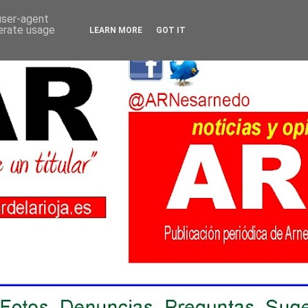
 user-agent
nerate usage
LEARN MORE
GOT IT