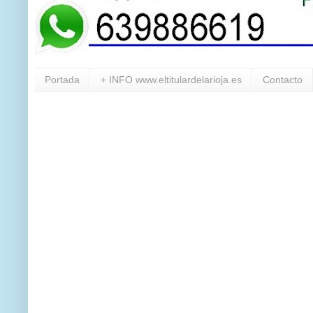
Portada
+ INFO www.eltitulardelarioja.es
Contacto