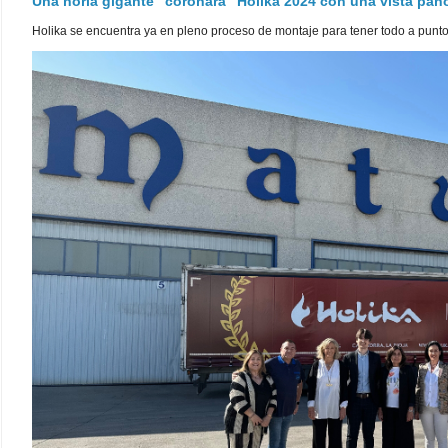
Una noria gigante "coronará" Holika 2024 con una vista pa
Holika se encuentra ya en pleno proceso de montaje para tener todo a punto pa