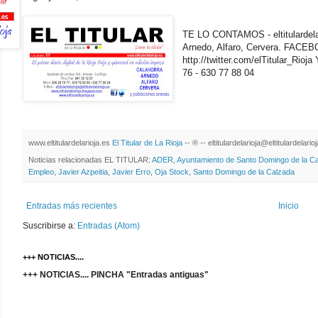
TE LO CONTAMOS - eltitulardelari
Arnedo, Alfaro, Cervera. FAC
http://twitter.com/elTitular_Rio
76 - 630 77 88 04
www.eltitulardelarioja.es
El Titular de La Rioja
-- ® -- eltitulardelarioja@eltitulardelari
Noticias relacionadas EL TITULAR:
ADER
,
Ayuntamiento de Santo Domingo de la C
Empleo
,
Javier Azpeitia
,
Javier Erro
,
Oja Stock
,
Santo Domingo de la Calzada
Entradas más recientes
Inicio
Suscribirse a:
Entradas (Atom)
+++ NOTICIAS....
+++ NOTICIAS.... PINCHA "Entradas antiguas"