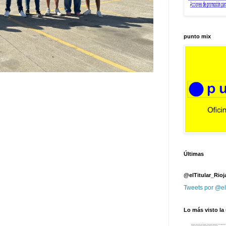
punto mix
Últimas
@elTitular_Rioj
Tweets por @el
Lo más visto la