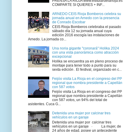
PRENSA LA RIOJA www.eltitulardelarioja.es
COMPARTE SI QUIERES + INF...
ARNEDO CEIS Rioja Bomberos celebra su
jornada anual en Arnedo con la presencia
de Conrado Escobar
CEIS Rioja Bomberos celebraba el pasado
sábado día 12 su jornada anual cuya
edición 2016 escogía las instalaciones de
Arnedo. La jornada co...
Una noria gigante "coronará" Holika 2024
con una vista panorámica como atracción
excepcional
Holika se encuentra ya en pleno proceso de
montaje para tener todo a punto para su
sexta edición . El festival, organizado en c...
Feijóo visita La Rioja en el congreso del PP
regional que nombra presidente a Capellán
con 587 votos
Feijóo visita La Rioja en el congreso del PP
regional que nombra presidente a Capellán
con 587 votos, un 94% del total de
asistentes. Cuca G...
Detenida una mujer por calcinar tres
vehículos en un garaje
Detenida una mujer por calcinar tres
vehículos en un garaje · La mujer, de
24 años de edad, posee un antecedente