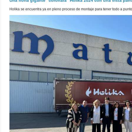
Una noria gigante "coronará" Holika 2024 con una vista pa
Holika se encuentra ya en pleno proceso de montaje para tener todo a punto pa