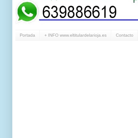
Portada
+ INFO www.eltitulardelarioja.es
Contacto