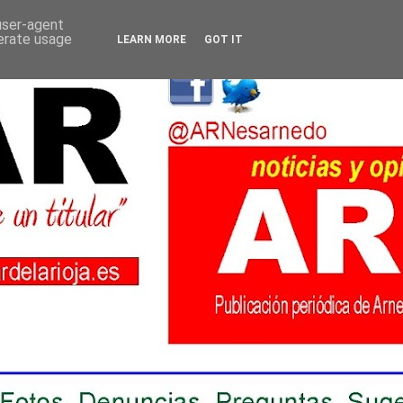
 user-agent
nerate usage
LEARN MORE
GOT IT