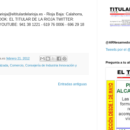
oja@eltitulardelarioja.es - Rioja Baja: Calahorra,
EBOOK: EL TITULAR DE LA RIOJA TWITTER:
ja YOUTUBE: 941 38 1221 - 619 76 0006 - 696 29 18
@ARNesarnedo
Tweets por el
oja.es
febrero 21, 2012
Pregunta a tu al
alzada
,
Comercio
,
Consejería de Industria Innovación y
Entradas antiguas