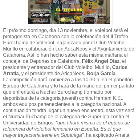
El próximo domingo, día 13 noviembre, el voleibol será el
protagonista en Calahorra con la celebración del II Trofeo
Eurochamp de Voleibol, organizado por el Club Voleibol
Murillo en colaboración con AdcaNeos y el Ayuntamiento de
Calahorra. Así lo han hecho saber esta misma mañana el
concejal de Deportes de Calahorra,
Félix Ángel Díaz
, el
presidente y entrenador del Club Voleibol Murillo,
Carlos
Arratia
, y el presidente de AdcaNeos,
Borja García
.
La competición dará comienzo a las 10,30 h. en el pabellón
Europa de Calahorra y lo hará de la mano del primer partido
que enfrentará a Nuchar Eurochamp (formado por
deportistas de la categoría juvenil) contra Hernani K.E.,
ambos equipos pertenecientes a la categoría nacional. A
continuación tendrá lugar un nuevo encuentro, esta vez será
el Nuchar Euchamp de la categoría de Superliga contra el
Universidad de Burgos,
“que ahora mismo es el equipo de
referencia del voleibol femenino en España. Es el que
mayor trayectoria tiene en Superliga”
, ha explicado Arraita.