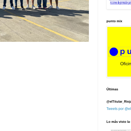
punto mix
Últimas
@elTitular_Rioj
Tweets por @el
Lo más visto la