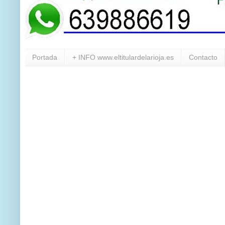
Portada
+ INFO www.eltitulardelarioja.es
Contacto