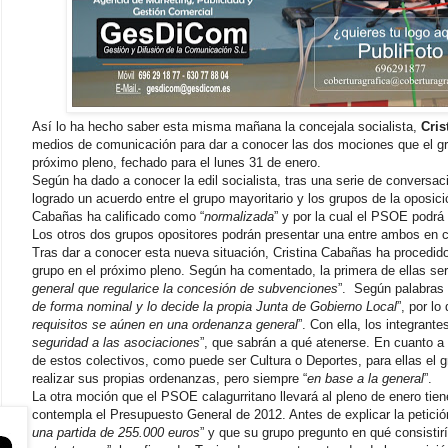
Así lo ha hecho saber esta misma mañana la concejala socialista,
Cris
medios de comunicación para dar a conocer las dos mociones que el gru
próximo pleno, fechado para el lunes 31 de enero.
Según ha dado a conocer la edil socialista, tras una serie de conversac
logrado un acuerdo entre el grupo mayoritario y los grupos de la oposic
Cabañas ha calificado como “
normalizada
” y por la cual el PSOE podr
Los otros dos grupos opositores podrán presentar una entre ambos en 
Tras dar a conocer esta nueva situación, Cristina Cabañas ha procedido 
grupo en el próximo pleno. Según ha comentado, la primera de ellas ser
general que regularice la concesión de subvenciones
”. Según palabras 
de forma nominal y lo decide la propia Junta de Gobierno Local
”, por lo
requisitos se aúnen en una ordenanza general
”. Con ella, los integran
seguridad a las asociaciones
”, que sabrán a qué atenerse. En cuanto a
de estos colectivos, como puede ser Cultura o Deportes, para ellas el
realizar sus propias ordenanzas, pero siempre “
en base a la general
”.
La otra moción que el PSOE calagurritano llevará al pleno de enero tie
contempla el Presupuesto General de 2012. Antes de explicar la petició
una partida de 255.000 euros
” y que su grupo pregunto en qué consistirí