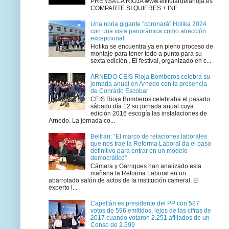
PRENSA LA RIOJA www.eltitulardelarioja.es
COMPARTE SI QUIERES + INF...
Una noria gigante "coronará" Holika 2024
con una vista panorámica como atracción
excepcional
Holika se encuentra ya en pleno proceso de
montaje para tener todo a punto para su
sexta edición . El festival, organizado en c...
ARNEDO CEIS Rioja Bomberos celebra su
jornada anual en Arnedo con la presencia
de Conrado Escobar
CEIS Rioja Bomberos celebraba el pasado
sábado día 12 su jornada anual cuya
edición 2016 escogía las instalaciones de
Arnedo. La jornada co...
Beltrán: “El marco de relaciones laborales
que nos trae la Reforma Laboral da el paso
definitivo para entrar en un modelo
democrático”
Cámara y Garrigues han analizado esta
mañana la Reforma Laboral en un
abarrotado salón de actos de la institución cameral. El
experto l...
Capellán es presidente del PP con 587
votos de 596 emitidos, lejos de las cifras de
2017 cuando votaron 2.251 afiliados de un
Censo de 2.599