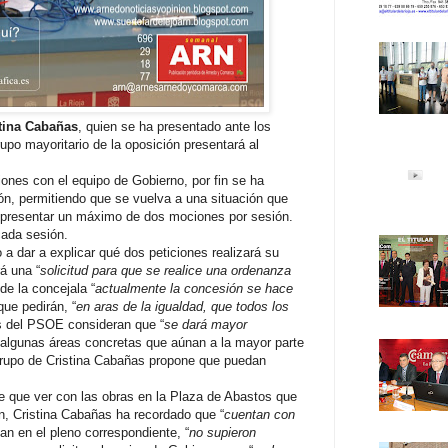
tina Cabañas
, quien se ha presentado ante los
po mayoritario de la oposición presentará al
iones con el equipo de Gobierno, por fin se ha
ión, permitiendo que se vuelva a una situación que
á presentar un máximo de dos mociones por sesión.
cada sesión.
a dar a explicar qué dos peticiones realizará su
á una “
solicitud para que se realice una ordenanza
de la concejala “
actualmente la concesión se hace
 que pedirán, “
en aras de la igualdad, que todos los
tes del PSOE consideran que “
se dará mayor
 algunas áreas concretas que aúnan a la mayor parte
 grupo de Cristina Cabañas propone que puedan
ne que ver con las obras en la Plaza de Abastos que
n, Cristina Cabañas ha recordado que “
cuentan con
an en el pleno correspondiente, “
no supieron