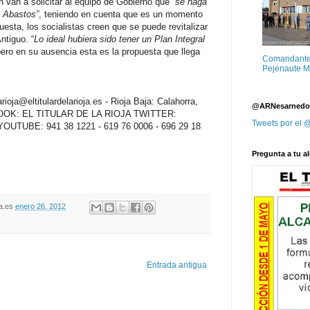
 van a solicitar al equipo de Gobierno que “
se haga
e Abastos”
, teniendo en cuenta que es un momento
uesta, los socialistas creen que se puede revitalizar
ntiguo. “
Lo ideal hubiera sido tener un Plan Integral
pero en su ausencia esta es la propuesta que llega
Comandante M
Pejenaute 
oja@eltitulardelarioja.es - Rioja Baja: Calahorra,
@ARNesarnedo
EBOOK: EL TITULAR DE LA RIOJA TWITTER:
Tweets por el
ja YOUTUBE: 941 38 1221 - 619 76 0006 - 696 29 18
Pregunta a tu al
oja.es
enero 26, 2012
Entrada antigua