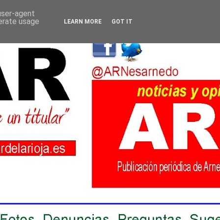
 user-agent
nerate usage
LEARN MORE
GOT IT