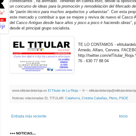
contestarnos
”, ha afirmado. Teniendo en cuenta esto, desde la oposición
un concurso de ideas para la promoción y remodelación del Mercado d
de “
parón técnico para muchos arquitectos y urbanistas
”. Con esta prop
este mercado y contribuir a que se mejore y reviva de nuevo el Casco A
del Casco Antiguo desde hace años y poco a poco ir haciendo obras
”, 
desde el principal grupo socialista.
TE LO CONTAMOS - eltitulardelari
Arnedo, Alfaro, Cervera. FAC
http://twitter.com/elTitular_Rio
76 - 630 77 88 04
www.eltitulardelarioja.es
El Titular de La Rioja
-- ® -- eltitulardelarioja@eltitulardelari
Noticias relacionadas EL TITULAR:
Calahorra
,
Cristina Cabañas
,
Pleno
,
PSOE
Entrada más reciente
Inicio
+++ NOTICIAS....