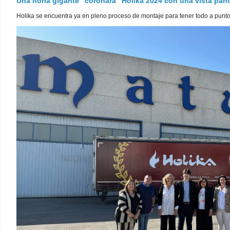
Una noria gigante "coronará" Holika 2024 con una vista pa
Holika se encuentra ya en pleno proceso de montaje para tener todo a punto pa