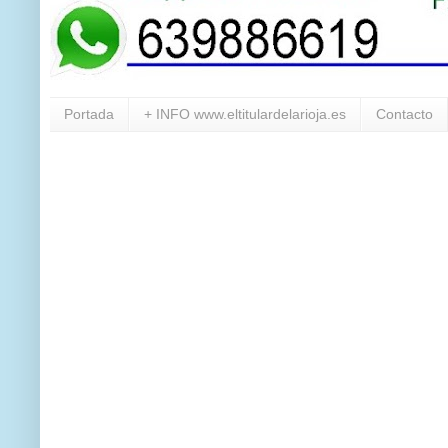
Portada
+ INFO www.eltitulardelarioja.es
Contacto