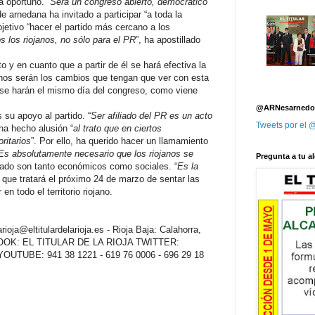
a oportuno. “
Será un congreso abierto, democrático
e arnedana ha invitado a participar “a toda la
jetivo “hacer el partido más cercano a los
s los riojanos, no sólo para el PR
”, ha apostillado
 y en cuanto que a partir de él se hará efectiva la
uchos serán los cambios que tengan que ver con esta
 se harán el mismo día del congreso, como viene
@ARNesarnedo
 su apoyo al partido. “
Ser afiliado del PR es un acto
Tweets por el
 ha hecho alusión “
al trato que en ciertos
ritarios
”. Por ello, ha querido hacer un llamamiento
Es absolutamente necesario que los riojanos se
Pregunta a tu al
cado son tanto económicos como sociales. “
Es la
 que tratará el próximo 24 de marzo de sentar las
n todo el territorio riojano.
oja@eltitulardelarioja.es - Rioja Baja: Calahorra,
EBOOK: EL TITULAR DE LA RIOJA TWITTER:
ja YOUTUBE: 941 38 1221 - 619 76 0006 - 696 29 18