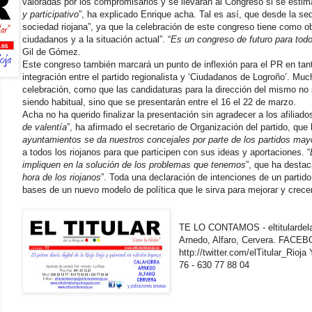
valoradas por los compromisarios y se llevarán al Congreso si se estim
y participativo
”, ha explicado Enrique acha. Tal es así, que desde la sed
sociedad riojana”, ya que la celebración de este congreso tiene como ob
ciudadanos y a la situación actual”. “
Es un congreso de futuro para todo
Gil de Gómez.
Este congreso también marcará un punto de inflexión para el PR en tanto
integración entre el partido regionalista y ‘Ciudadanos de Logroño’. M
celebración, como que las candidaturas para la dirección del mismo no
siendo habitual, sino que se presentarán entre el 16 el 22 de marzo.
Acha no ha querido finalizar la presentación sin agradecer a los afiliados
de valentía
”, ha afirmado el secretario de Organización del partido, que
ayuntamientos se da nuestros concejales por parte de los partidos mayo
a todos los riojanos para que participen con sus ideas y aportaciones. “
impliquen en la solución de los problemas que tenemos
”, que ha desta
hora de los riojanos
”. Toda una declaración de intenciones de un partido
bases de un nuevo modelo de política que le sirva para mejorar y crecer e
TE LO CONTAMOS - eltitulardelari
Arnedo, Alfaro, Cervera. FAC
http://twitter.com/elTitular_Rio
76 - 630 77 88 04