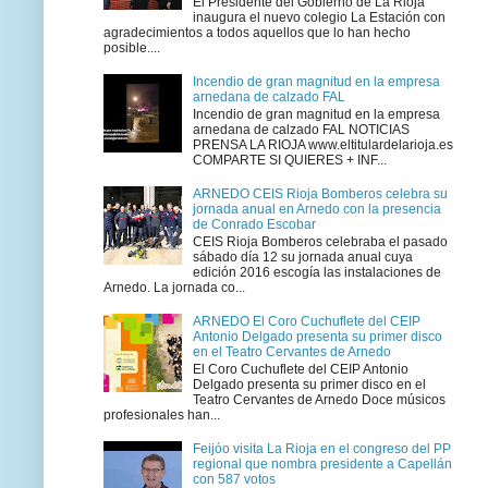
El Presidente del Gobierno de La Rioja
inaugura el nuevo colegio La Estación con
agradecimientos a todos aquellos que lo han hecho
posible....
Incendio de gran magnitud en la empresa
arnedana de calzado FAL
Incendio de gran magnitud en la empresa
arnedana de calzado FAL NOTICIAS
PRENSA LA RIOJA www.eltitulardelarioja.es
COMPARTE SI QUIERES + INF...
ARNEDO CEIS Rioja Bomberos celebra su
jornada anual en Arnedo con la presencia
de Conrado Escobar
CEIS Rioja Bomberos celebraba el pasado
sábado día 12 su jornada anual cuya
edición 2016 escogía las instalaciones de
Arnedo. La jornada co...
ARNEDO El Coro Cuchuflete del CEIP
Antonio Delgado presenta su primer disco
en el Teatro Cervantes de Arnedo
El Coro Cuchuflete del CEIP Antonio
Delgado presenta su primer disco en el
Teatro Cervantes de Arnedo Doce músicos
profesionales han...
Feijóo visita La Rioja en el congreso del PP
regional que nombra presidente a Capellán
con 587 votos