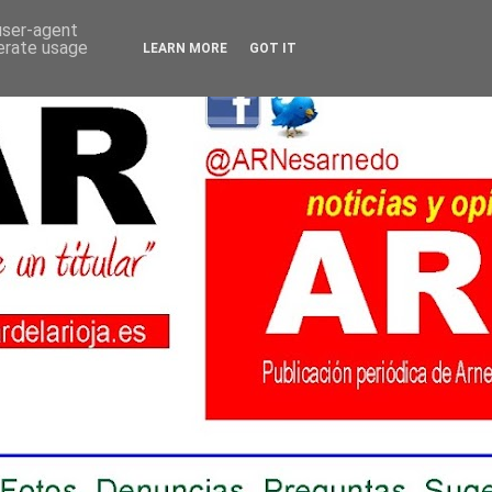
 user-agent
nerate usage
LEARN MORE
GOT IT