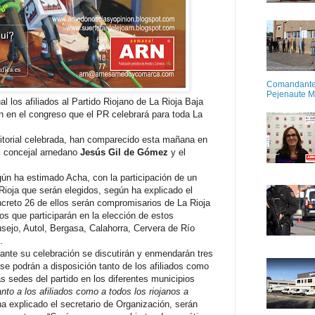
Comandante M
Pejenaute 
l los afiliados al Partido Riojano de La Rioja Baja
n en el congreso que el PR celebrará para toda La
ritorial celebrada, han comparecido esta mañana en
el concejal arnedano
Jesús Gil de Gómez
y el
ún ha estimado Acha, con la participación de un
Rioja que serán elegidos, según ha explicado el
ncreto 26 de ellos serán compromisarios de La Rioja
ños que participarán en la elección de estos
sejo, Autol, Bergasa, Calahorra, Cervera de Río
.
ante su celebración se discutirán y enmendarán tres
se podrán a disposición tanto de los afiliados como
s sedes del partido en los diferentes municipios
anto a los afiliados como a todos los riojanos a
ha explicado el secretario de Organización, serán