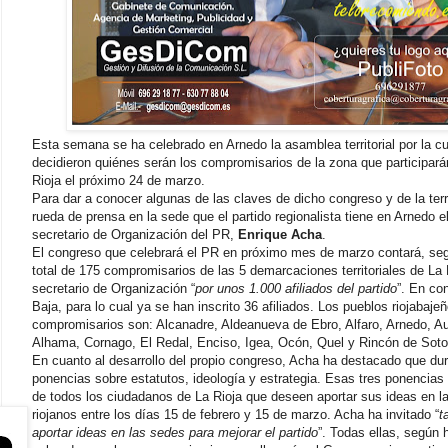
Esta semana se ha celebrado en Arnedo la asamblea territorial por la cua
decidieron quiénes serán los compromisarios de la zona que participará
Rioja el próximo 24 de marzo.
Para dar a conocer algunas de las claves de dicho congreso y de la ter
rueda de prensa en la sede que el partido regionalista tiene en Arnedo 
secretario de Organización del PR,
Enrique Acha
.
El congreso que celebrará el PR en próximo mes de marzo contará, seg
total de 175 compromisarios de las 5 demarcaciones territoriales de La 
secretario de Organización “
por unos 1.000 afiliados del partido
”. En co
Baja, para lo cual ya se han inscrito 36 afiliados. Los pueblos riojabaje
compromisarios son: Alcanadre, Aldeanueva de Ebro, Alfaro, Arnedo, Au
Alhama, Cornago, El Redal, Enciso, Igea, Ocón, Quel y Rincón de Soto
En cuanto al desarrollo del propio congreso, Acha ha destacado que dur
ponencias sobre estatutos, ideología y estrategia. Esas tres ponencias 
de todos los ciudadanos de La Rioja que deseen aportar sus ideas en la
riojanos entre los días 15 de febrero y 15 de marzo. Acha ha invitado “
t
aportar ideas en las sedes para mejorar el partido
”. Todas ellas, según 