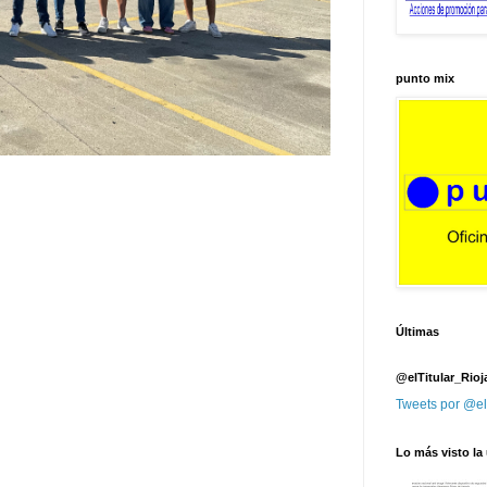
punto mix
Últimas
@elTitular_Rioj
Tweets por @el
Lo más visto la