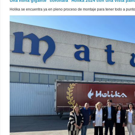
Una noria gigante "coronará" Holika 2024 con una vista pa
Holika se encuentra ya en pleno proceso de montaje para tener todo a punto pa