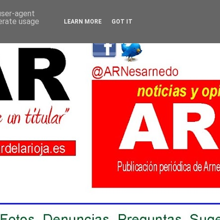
 user-agent
nerate usage
LEARN MORE
GOT IT