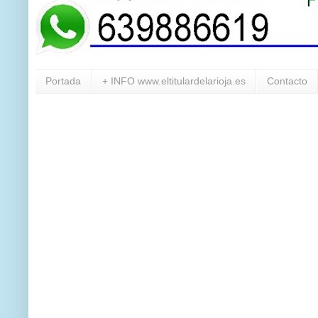
Portada
+ INFO www.eltitulardelarioja.es
Contacto