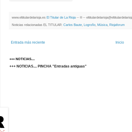
www.eltitulardelarioja.es
El Titular de La Rioja
-- ® -- eltitulardelarioja@eltitulardelari
Noticias relacionadas EL TITULAR:
Carlos Baute
,
Logroño
,
Música
,
Riojaforum
Entrada más reciente
Inicio
+++ NOTICIAS....
+++ NOTICIAS.... PINCHA "Entradas antiguas"