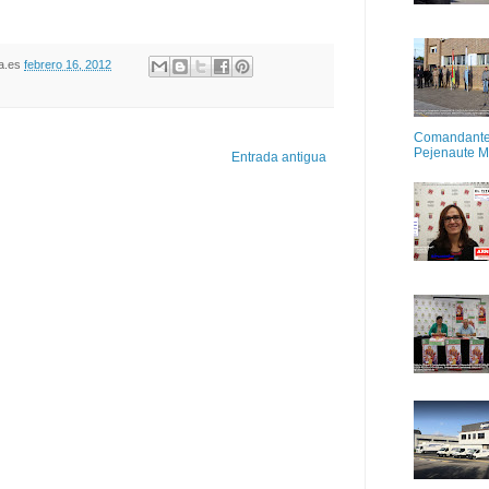
oja.es
febrero 16, 2012
Comandante M
Pejenaute 
Entrada antigua