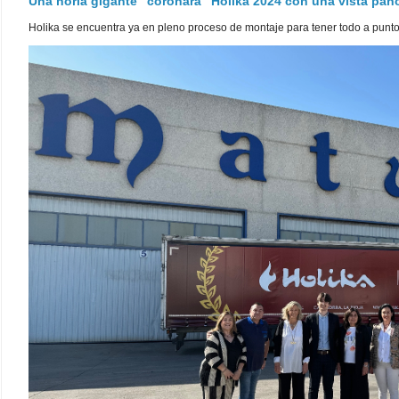
Una noria gigante "coronará" Holika 2024 con una vista pa
Holika se encuentra ya en pleno proceso de montaje para tener todo a punto pa