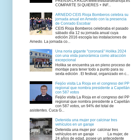
PRENSA LA RIOJA www.eltitulardelarioja.es
COMPARTE SI QUIERES + INF...
ARNEDO CEIS Rioja Bomberos celebra su
jornada anual en Arnedo con la presencia
de Conrado Escobar
CEIS Rioja Bomberos celebraba el pasado
sábado día 12 su jornada anual cuya
edición 2016 escogía las instalaciones de
Arnedo. La jornada co...
Una noria gigante "coronará" Holika 2024
con una vista panorámica como atracción
excepcional
Holika se encuentra ya en pleno proceso de
montaje para tener todo a punto para su
sexta edición . El festival, organizado en c...
Feijóo visita La Rioja en el congreso del PP
regional que nombra presidente a Capellán
con 587 votos
Feijóo visita La Rioja en el congreso del PP
regional que nombra presidente a Capellán
con 587 votos, un 94% del total de
asistentes. Cuca G...
Detenida una mujer por calcinar tres
vehículos en un garaje
Detenida una mujer por calcinar tres
vehículos en un garaje · La mujer, de
24 años de edad, posee un antecedente