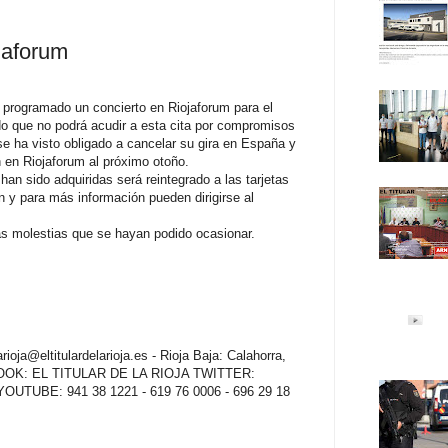
jaforum
a programado un concierto en Riojaforum para el
do que no podrá acudir a esta cita por compromisos
se ha visto obligado a cancelar su gira en España y
 en Riojaforum al próximo otoño.
han sido adquiridas será reintegrado a las tarjetas
n y para más información pueden dirigirse al
as molestias que se hayan podido ocasionar.
oja@eltitulardelarioja.es - Rioja Baja: Calahorra,
EBOOK: EL TITULAR DE LA RIOJA TWITTER:
ja YOUTUBE: 941 38 1221 - 619 76 0006 - 696 29 18