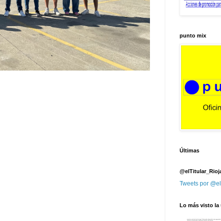
punto mix
Últimas
@elTitular_Rioj
Tweets por @el
Lo más visto la