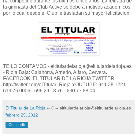
ha competido durante los últimos cinco años. La retirada de
la gimnasta del Club Active se debe a motivos académicos,
por lo cual desde el Club le trasladan su mayor felicitación.
TE LO CONTAMOS - eltitulardelarioja@eltitulardelarioja.es
- Rioja Baja: Calahorra, Arnedo, Alfaro, Cervera.
FACEBOOK: EL TITULAR DE LA RIOJA TWITTER:
http://twitter.com/elTitular_Rioja YOUTUBE: 941 38 1221 -
619 76 0006 - 696 29 18 76 - 630 77 88 04
El Titular de La Rioja
-- ® -- eltitulardelarioja@eltitulardelarioja.es
febrero 29, 2012
Compartir