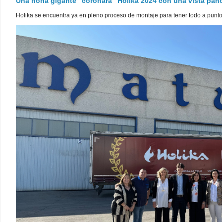
Una noria gigante "coronará" Holika 2024 con una vista pa
Holika se encuentra ya en pleno proceso de montaje para tener todo a punto pa