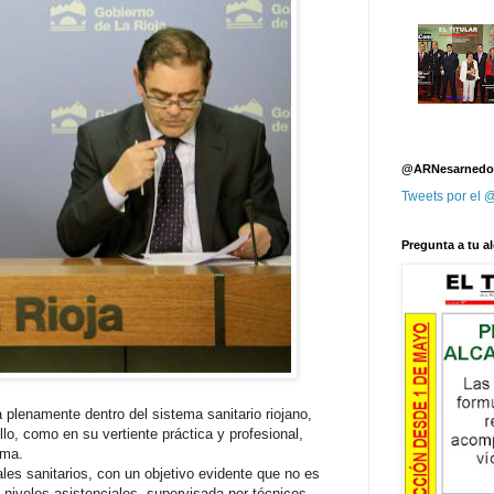
@ARNesarnedo
Tweets por el
Pregunta a tu al
a plenamente dentro del sistema sanitario riojano,
llo, como en su vertiente práctica y profesional,
ama.
les sanitarios, con un objetivo evidente que no es
s niveles asistenciales, supervisada por técnicos