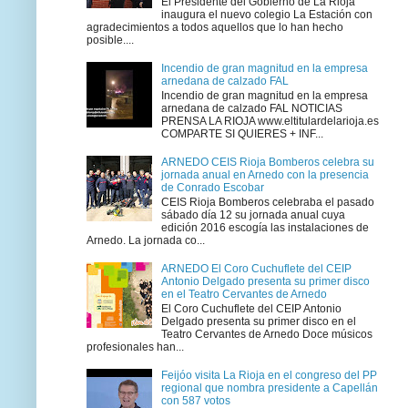
El Presidente del Gobierno de La Rioja
inaugura el nuevo colegio La Estación con
agradecimientos a todos aquellos que lo han hecho
posible....
Incendio de gran magnitud en la empresa
arnedana de calzado FAL
Incendio de gran magnitud en la empresa
arnedana de calzado FAL NOTICIAS
PRENSA LA RIOJA www.eltitulardelarioja.es
COMPARTE SI QUIERES + INF...
ARNEDO CEIS Rioja Bomberos celebra su
jornada anual en Arnedo con la presencia
de Conrado Escobar
CEIS Rioja Bomberos celebraba el pasado
sábado día 12 su jornada anual cuya
edición 2016 escogía las instalaciones de
Arnedo. La jornada co...
ARNEDO El Coro Cuchuflete del CEIP
Antonio Delgado presenta su primer disco
en el Teatro Cervantes de Arnedo
El Coro Cuchuflete del CEIP Antonio
Delgado presenta su primer disco en el
Teatro Cervantes de Arnedo Doce músicos
profesionales han...
Feijóo visita La Rioja en el congreso del PP
regional que nombra presidente a Capellán
con 587 votos