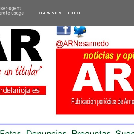
 user-agent
nerate usage
LEARN MORE
GOT IT