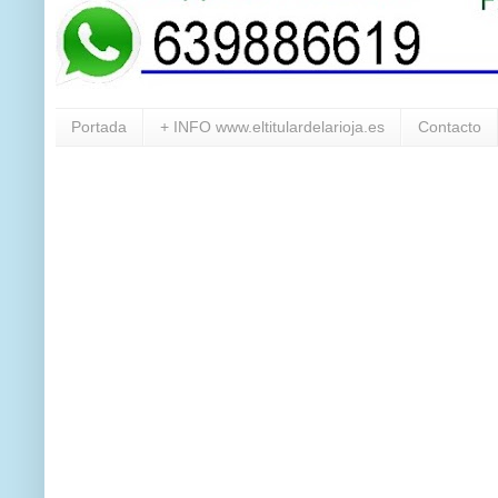
Portada
+ INFO www.eltitulardelarioja.es
Contacto