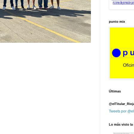
punto mix
Últimas
@elTitular_Rioj
Tweets por @el
Lo más visto la