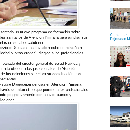
resentado un nuevo programa de formación sobre
Comandante M
ales sanitarios de Atención Primaria para ampliar sus
Pejenaute 
las en su labor cotidiana.
rvicios Sociales ha llevado a cabo en relación a
cohol y otras drogas’, dirigida a los profesionales
mpañado del director general de Salud Pública y
rmite ofrecer a los profesionales de Atención
 de las adicciones y mejora su coordinación con
 pacientes.
 sobre Drogodependencias en Atención Primaria.
ravés de Internet, lo que permite a los profesionales
iando progresivamente con nuevos cursos y
dicciones.