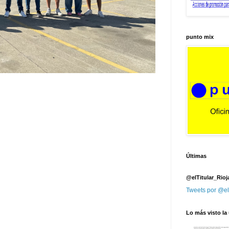
punto mix
Últimas
@elTitular_Rioj
Tweets por @el
Lo más visto la