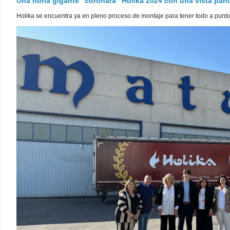
Una noria gigante "coronará" Holika 2024 con una vista pa
Holika se encuentra ya en pleno proceso de montaje para tener todo a punto pa