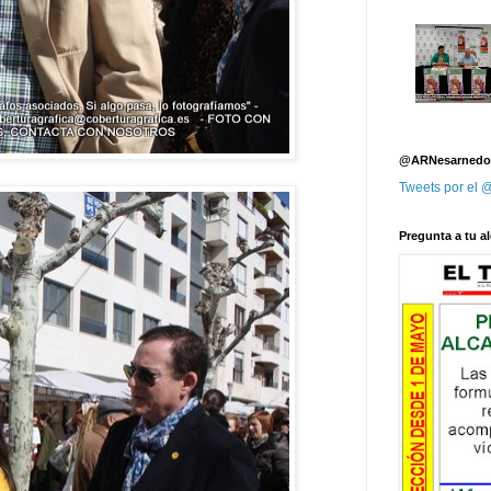
@ARNesarnedo
Tweets por el
Pregunta a tu al