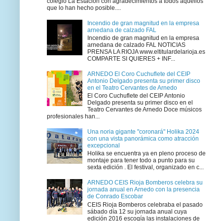
colegio La Estación con agradecimientos a todos aquellos
que lo han hecho posible....
Incendio de gran magnitud en la empresa
arnedana de calzado FAL
Incendio de gran magnitud en la empresa
arnedana de calzado FAL NOTICIAS
PRENSA LA RIOJA www.eltitulardelarioja.es
COMPARTE SI QUIERES + INF...
ARNEDO El Coro Cuchuflete del CEIP
Antonio Delgado presenta su primer disco
en el Teatro Cervantes de Arnedo
El Coro Cuchuflete del CEIP Antonio
Delgado presenta su primer disco en el
Teatro Cervantes de Arnedo Doce músicos
profesionales han...
Una noria gigante "coronará" Holika 2024
con una vista panorámica como atracción
excepcional
Holika se encuentra ya en pleno proceso de
montaje para tener todo a punto para su
sexta edición . El festival, organizado en c...
ARNEDO CEIS Rioja Bomberos celebra su
jornada anual en Arnedo con la presencia
de Conrado Escobar
CEIS Rioja Bomberos celebraba el pasado
sábado día 12 su jornada anual cuya
edición 2016 escogía las instalaciones de