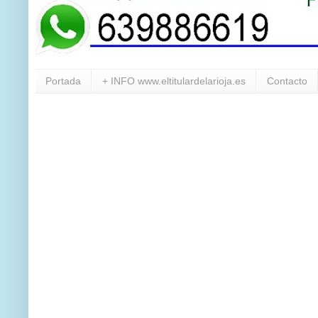
Portada
+ INFO www.eltitulardelarioja.es
Contacto