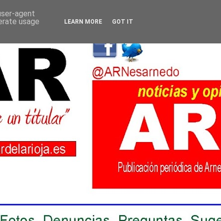
 user-agent
nerate usage
LEARN MORE
GOT IT