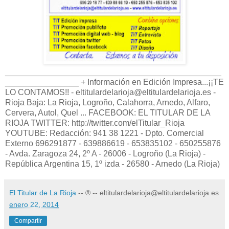
_______________________________________________
________________ + Información en Edición Impresa...¡¡TE
LO CONTAMOS!! - eltitulardelarioja@eltitulardelarioja.es -
Rioja Baja: La Rioja, Logroño, Calahorra, Arnedo, Alfaro,
Cervera, Autol, Quel ... FACEBOOK: EL TITULAR DE LA
RIOJA TWITTER: http://twitter.com/elTitular_Rioja
YOUTUBE: Redacción: 941 38 1221 - Dpto. Comercial
Externo 696291877 - 639886619 - 653835102 - 650255876
- Avda. Zaragoza 24, 2º A - 26006 - Logroño (La Rioja) -
República Argentina 15, 1º izda - 26580 - Arnedo (La Rioja)
El Titular de La Rioja
-- ® -- eltitulardelarioja@eltitulardelarioja.es
enero 22, 2014
Compartir