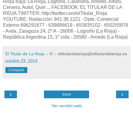
Rioja Baja: La Rioja, Logroño, Calahorra, Arnedo, Alfaro,
Cervera, Autol, Quel ... FACEBOOK: EL TITULAR DE LA
RIOJA TWITTER: http://twitter.com/elTitular_Rioja
YOUTUBE: Redacción: 941 38 1221 - Dpto. Comercial
Externo 696291877 - 639886619 - 653835102 - 650255876
- Avda. Zaragoza 24, 2º A - 26006 - Logroño (La Rioja) -
República Argentina 15, 1º izda - 26580 - Arnedo (La Rioja)
El Titular de La Rioja
-- ® -- eltitulardelarioja@eltitulardelarioja.es
octubre 29, 2014
Compartir
‹
›
Inicio
Ver versión web