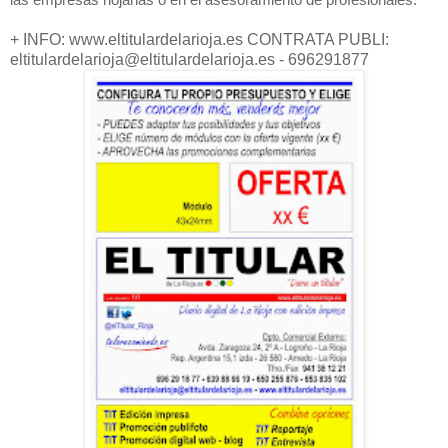
las empresas riojanas o en el asesoramiento de profesionales.
+ INFO: www.eltitulardelarioja.es CONTRATA PUBLI:
eltitulardelarioja@eltitulardelarioja.es - 696291877