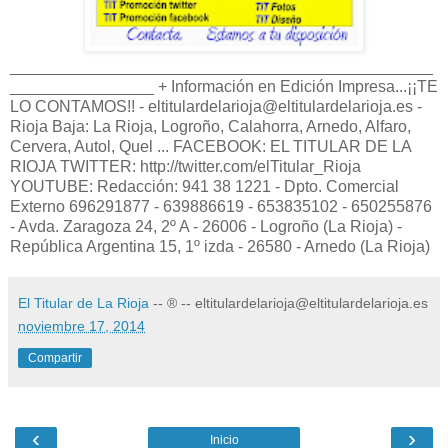
_______________________________________________
________________ + Información en Edición Impresa...¡¡TE
LO CONTAMOS!! - eltitulardelarioja@eltitulardelarioja.es -
Rioja Baja: La Rioja, Logroño, Calahorra, Arnedo, Alfaro,
Cervera, Autol, Quel ... FACEBOOK: EL TITULAR DE LA
RIOJA TWITTER: http://twitter.com/elTitular_Rioja
YOUTUBE: Redacción: 941 38 1221 - Dpto. Comercial
Externo 696291877 - 639886619 - 653835102 - 650255876
- Avda. Zaragoza 24, 2º A - 26006 - Logroño (La Rioja) -
República Argentina 15, 1º izda - 26580 - Arnedo (La Rioja)
El Titular de La Rioja
-- ® -- eltitulardelarioja@eltitulardelarioja.es
noviembre 17, 2014
Compartir
‹
›
Inicio