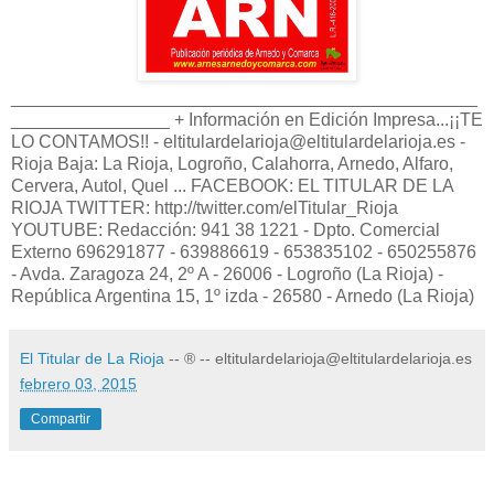
_______________________________________________
________________ + Información en Edición Impresa...¡¡TE
LO CONTAMOS!! - eltitulardelarioja@eltitulardelarioja.es -
Rioja Baja: La Rioja, Logroño, Calahorra, Arnedo, Alfaro,
Cervera, Autol, Quel ... FACEBOOK: EL TITULAR DE LA
RIOJA TWITTER: http://twitter.com/elTitular_Rioja
YOUTUBE: Redacción: 941 38 1221 - Dpto. Comercial
Externo 696291877 - 639886619 - 653835102 - 650255876
- Avda. Zaragoza 24, 2º A - 26006 - Logroño (La Rioja) -
República Argentina 15, 1º izda - 26580 - Arnedo (La Rioja)
El Titular de La Rioja
-- ® -- eltitulardelarioja@eltitulardelarioja.es
febrero 03, 2015
Compartir