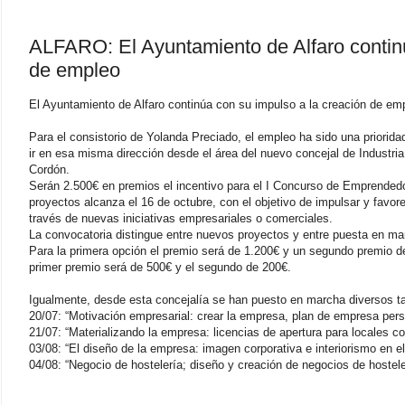
ALFARO: El Ayuntamiento de Alfaro continú
de empleo
El Ayuntamiento de Alfaro continúa con su impulso a la creación de em
Para el consistorio de Yolanda Preciado, el empleo ha sido una prioridad
ir en esa misma dirección desde el área del nuevo concejal de Industr
Cordón.
Serán 2.500€ en premios el incentivo para el I Concurso de Emprendedo
proyectos alcanza el 16 de octubre, con el objetivo de impulsar y favo
través de nuevas iniciativas empresariales o comerciales.
La convocatoria distingue entre nuevos proyectos y entre puesta en ma
Para la primera opción el premio será de 1.200€ y un segundo premio d
primer premio será de 500€ y el segundo de 200€.
Igualmente, desde esta concejalía se han puesto en marcha diversos ta
20/07: “Motivación empresarial: crear la empresa, plan de empresa pers
21/07: “Materializando la empresa: licencias de apertura para locales co
03/08: “El diseño de la empresa: imagen corporativa e interiorismo en el
04/08: “Negocio de hostelería; diseño y creación de negocios de hostele