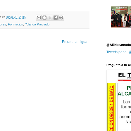
oja.es
junio 26, 2015
ores
,
Formación
,
Yolanda Preciado
Entrada antigua
@ARNesarnedo
Tweets por el
Pregunta a tu al