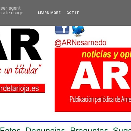
 user-agent
nerate usage
LEARN MORE
GOT IT