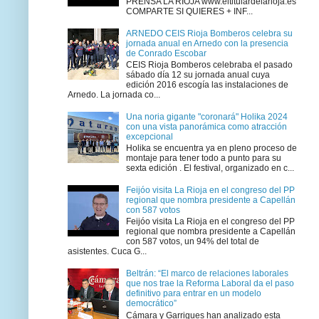
PRENSA LA RIOJA www.eltitulardelarioja.es
COMPARTE SI QUIERES + INF...
ARNEDO CEIS Rioja Bomberos celebra su
jornada anual en Arnedo con la presencia
de Conrado Escobar
CEIS Rioja Bomberos celebraba el pasado
sábado día 12 su jornada anual cuya
edición 2016 escogía las instalaciones de
Arnedo. La jornada co...
Una noria gigante "coronará" Holika 2024
con una vista panorámica como atracción
excepcional
Holika se encuentra ya en pleno proceso de
montaje para tener todo a punto para su
sexta edición . El festival, organizado en c...
Feijóo visita La Rioja en el congreso del PP
regional que nombra presidente a Capellán
con 587 votos
Feijóo visita La Rioja en el congreso del PP
regional que nombra presidente a Capellán
con 587 votos, un 94% del total de
asistentes. Cuca G...
Beltrán: “El marco de relaciones laborales
que nos trae la Reforma Laboral da el paso
definitivo para entrar en un modelo
democrático”
Cámara y Garrigues han analizado esta