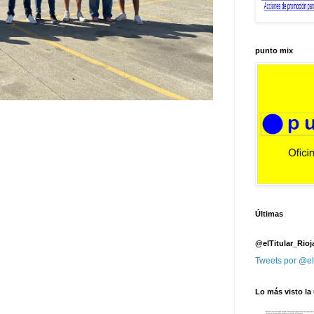
punto mix
Últimas
@elTitular_Rioj
Tweets por @el
Lo más visto la