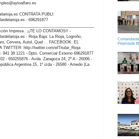
eempleo@aytoalfaro.es
rdelarioja.es CONTRATA PUBLI:
tulardelarioja.es - 696291877
____________________________________________
dición Impresa...¡¡TE LO CONTAMOS!! -
ulardelarioja.es - Rioja Baja: La Rioja, Logroño,
Comandante M
faro, Cervera, Autol, Quel ... FACEBOOK: EL
Pejenaute 
WITTER: http://twitter.com/elTitular_Rioja
941 38 1221 - Dpto. Comercial Externo 696291877
02 - 650255876 - Avda. Zaragoza 24, 2º A - 26006 -
epública Argentina 15, 1º izda - 26580 - Arnedo (La