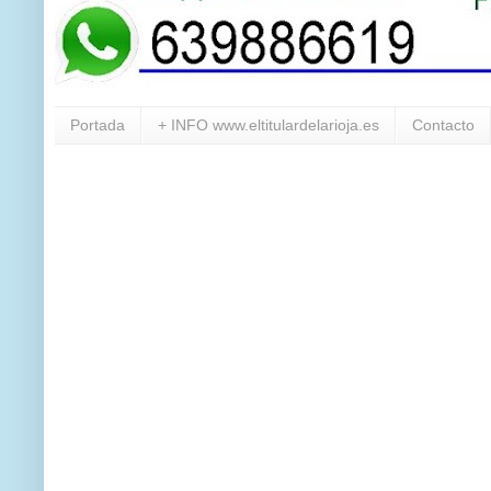
Portada
+ INFO www.eltitulardelarioja.es
Contacto