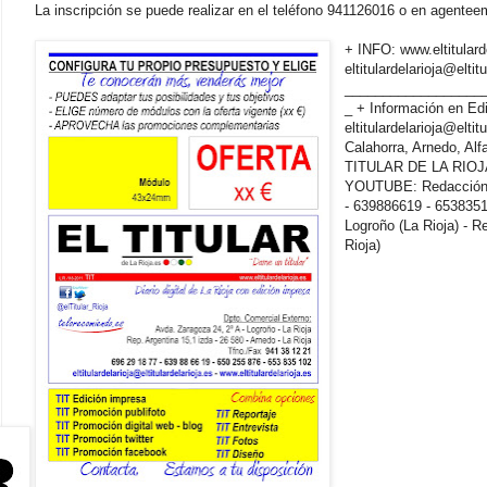
La inscripción se puede realizar en el teléfono 941126016 o en agent
+ INFO: www.eltitula
eltitulardelarioja@elti
__________________
_ + Información en E
eltitulardelarioja@eltit
Calahorra, Arnedo, Al
TITULAR DE LA RIOJA T
YOUTUBE: Redacción: 
- 639886619 - 6538351
Logroño (La Rioja) - R
Rioja)