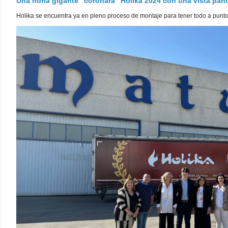
Una noria gigante "coronará" Holika 2024 con una vista pa
Holika se encuentra ya en pleno proceso de montaje para tener todo a punto pa