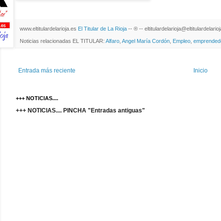
www.eltitulardelarioja.es
El Titular de La Rioja
-- ® -- eltitulardelarioja@eltitulardelari
Noticias relacionadas EL TITULAR:
Alfaro
,
Angel María Cordón
,
Empleo
,
emprended
Entrada más reciente
Inicio
+++ NOTICIAS....
+++ NOTICIAS.... PINCHA "Entradas antiguas"