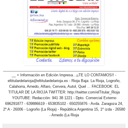
_____________________________________________________________
__ + Información en Edición Impresa...¡¡TE LO CONTAMOS!! -
eltitulardelarioja@eltitulardelarioja.es - Rioja Baja: La Rioja, Logroño,
Calahorra, Arnedo, Alfaro, Cervera, Autol, Quel ... FACEBOOK: EL
TITULAR DE LA RIOJA TWITTER: http://twitter.com/elTitular_Rioja
YOUTUBE: Redacción: 941 38 1221 - Dpto. Comercial Externo
696291877 - 639886619 - 653835102 - 650255876 - Avda. Zaragoza 24,
2º A - 26006 - Logroño (La Rioja) - República Argentina 15, 1º izda - 26580
- Arnedo (La Rioja