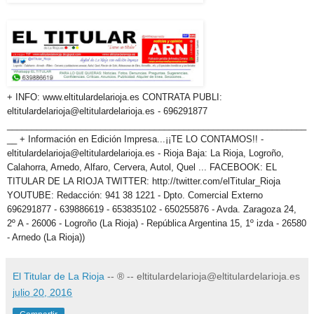
+ INFO: www.eltitulardelarioja.es CONTRATA PUBLI:
eltitulardelarioja@eltitulardelarioja.es - 696291877
_____________________________________________________________
__ + Información en Edición Impresa...¡¡TE LO CONTAMOS!! -
eltitulardelarioja@eltitulardelarioja.es - Rioja Baja: La Rioja, Logroño,
Calahorra, Arnedo, Alfaro, Cervera, Autol, Quel ... FACEBOOK: EL
TITULAR DE LA RIOJA TWITTER: http://twitter.com/elTitular_Rioja
YOUTUBE: Redacción: 941 38 1221 - Dpto. Comercial Externo
696291877 - 639886619 - 653835102 - 650255876 - Avda. Zaragoza 24,
2º A - 26006 - Logroño (La Rioja) - República Argentina 15, 1º izda - 26580
- Arnedo (La Rioja)
)
El Titular de La Rioja
-- ® -- eltitulardelarioja@eltitulardelarioja.es
julio 20, 2016