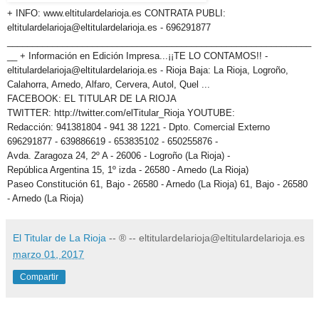
+ INFO: www.eltitulardelarioja.es CONTRATA PUBLI:
eltitulardelarioja@eltitulardelarioja.es - 696291877
_____________________________________________________________
__ + Información en Edición Impresa...¡¡TE LO CONTAMOS!! -
eltitulardelarioja@eltitulardelarioja.es - Rioja Baja: La Rioja, Logroño,
Calahorra, Arnedo, Alfaro, Cervera, Autol, Quel ...
FACEBOOK: EL TITULAR DE LA RIOJA
TWITTER: http://twitter.com/elTitular_Rioja YOUTUBE:
Redacción: 941381804 - 941 38 1221 - Dpto. Comercial Externo
696291877 - 639886619 - 653835102 - 650255876 -
Avda. Zaragoza 24, 2º A - 26006 - Logroño (La Rioja) -
República Argentina 15, 1º izda - 26580 - Arnedo (La Rioja)
Paseo Constitución 61, Bajo - 26580 - Arnedo (La Rioja)
61, Bajo - 26580
- Arnedo (La Rioja)
El Titular de La Rioja
-- ® -- eltitulardelarioja@eltitulardelarioja.es
marzo 01, 2017
Compartir